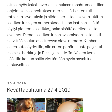
ottaa myös kaksi kaveriansa mukaan tapahtumaan. Illan
ohjelma alkoi arvoituksen merkeissä. Lasten tuli
ratkaista arvoituksia ja niiden perusteella avata lukitun
laatikon lukkojen numerokoodit. Ison laatikon sisältä
löytyi pienempi laatikko, jonka sisältä edelleen auton
avaimet. Pienen laatikon lukon avaamiseen lasten piti
selvittää koulun osoitteessa oleva numero. Kunhan
oikea auto löydettiin, niin auton peräluukusta paljastui
iso kasa herkkuja ja Pikku jalka – leffa. Näiden kera
päästiin koulun saliin viettämään hyvin ansaittua
elokuvailtaa!
JULKAISTU
30.4.2019
Kevättapahtuma 27.4.2019