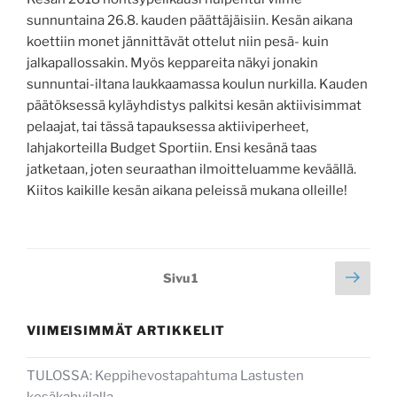
sunnuntaina 26.8. kauden päättäjäisiin. Kesän aikana
koettiin monet jännittävät ottelut niin pesä- kuin
jalkapallossakin. Myös keppareita näkyi jonakin
sunnuntai-iltana laukkaamassa koulun nurkilla. Kauden
päätöksessä kyläyhdistys palkitsi kesän aktiivisimmat
pelaajat, tai tässä tapauksessa aktiiviperheet,
lahjakorteilla Budget Sportiin. Ensi kesänä taas
jatketaan, joten seuraathan ilmoitteluamme keväällä.
Kiitos kaikille kesän aikana peleissä mukana olleille!
Artikkelien
Seur
Sivu
1
sivu
sivutus
VIIMEISIMMÄT ARTIKKELIT
TULOSSA: Keppihevostapahtuma Lastusten
kesäkahvilalla