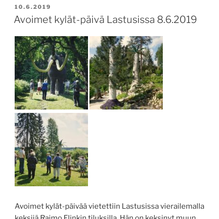
JULKAISTU
10.6.2019
Avoimet kylät-päivä Lastusissa 8.6.2019
Avoimet kylät-päivää vietettiin Lastusissa vierailemalla
keksijä Raimo Flinkin tiluksilla. Hän on keksinyt muun