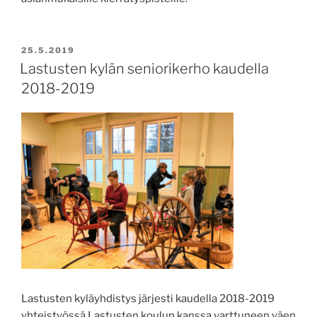
JULKAISTU
25.5.2019
Lastusten kylän seniorikerho kaudella
2018-2019
Lastusten kyläyhdistys järjesti kaudella 2018-2019
yhteistyössä Lastusten koulun kanssa varttuneen väen