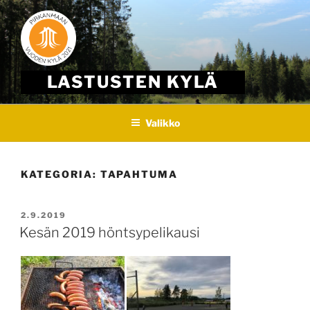
Skip
to
content
LASTUSTEN KYLÄ
Valikko
KATEGORIA:
TAPAHTUMA
JULKAISTU
2.9.2019
Kesän 2019 höntsypelikausi