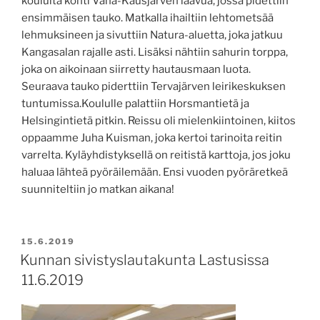
koululta kohti Vähä-Kausjärven laavua, jossa pidettiin
ensimmäisen tauko. Matkalla ihailtiin lehtometsää
lehmuksineen ja sivuttiin Natura-aluetta, joka jatkuu
Kangasalan rajalle asti. Lisäksi nähtiin sahurin torppa,
joka on aikoinaan siirretty hautausmaan luota.
Seuraava tauko piderttiin Tervajärven leirikeskuksen
tuntumissa.Koululle palattiin Horsmantietä ja
Helsingintietä pitkin. Reissu oli mielenkiintoinen, kiitos
oppaamme Juha Kuisman, joka kertoi tarinoita reitin
varrelta. Kyläyhdistyksellä on reitistä karttoja, jos joku
haluaa lähteä pyöräilemään. Ensi vuoden pyöräretkeä
suunniteltiin jo matkan aikana!
JULKAISTU
15.6.2019
Kunnan sivistyslautakunta Lastusissa
11.6.2019