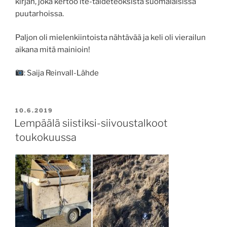
kirjan, joka kertoo ite-taideteoksista suomalaisissa
puutarhoissa.
Paljon oli mielenkiintoista nähtävää ja keli oli vierailun
aikana mitä mainioin!
: Saija Reinvall-Lähde
JULKAISTU
10.6.2019
Lempäälä siistiksi-siivoustalkoot
toukokuussa