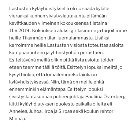
Lastusten kyläyhdistyksellä oli ilo saada kylälle
vieraaksi kunnan sivistyslautakunta pitämään
kevätkauden viimeinen kokouksensa tiistaina
11.6.2019 . Kokouksen aluksi grillasimme ja tarjoilimme
heille Tikanmäen tilan luomulammasta. Lisäksi
kerroimme heille Lastusten visiosta toteuttaa asioita
kumppanuuteen ja yhteistyöhön perustuen.
Esiteltävänä meillä olikin pitkä lista asioita, joiden
eteen teemme täällä töitä. Esittelyn lopuksi meiltä jo
kysyttiinkin, että lomailemmeko lainkaan
kyläyhdistyksessä. Niin, tämä on meille ehkä
ennemminkin elämäntapa. Esittelyn lopuksi
sivistyslautakunnan puheenjohtaja Pauliina Österberg
kiitti kyläyhdistyksen puolesta paikalla olleita eli
Annelea, Juhoa, Iiroa ja Sirpaa sekä koulun rehtori
Minnaa.