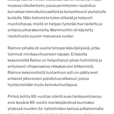
muassa niksibetonin, jossa perinteinen raudoitus
korvataan keinokuituvaatteista koneellisesti jauhetulla
kuidulla. Näin betonista tulee sitkeää ja helposti
muotoiltavaa, mistä on helppo työstää itse taidetta ja
erilaisia piharakenteita. Mammuttiin oli käytetty
raudoitusta suuren massansa vuoksi.
Raimon pihalla oli useita tehopenkkiviljelyksiä, jotka
toimivat minikas
vihuoneen tapaan. Erilaisilla
keksinnöillä Raimo on helpottanut pihan hoitotöitä ja
erityisesti vihaamaansa rikkakasvien kitkemistä.
Raimon keksinnöistä tuotantoon asti on päätyneet
erilaiset jätevesien puhdistusratkaisut, joissa
hyödynnetään myös keinokuitusilppua.
Pirteä, kohta 80-vuotias isäntä avaa taidepuistoansa
ensi kesänä 80-vuotis merkkipäivänsä kunniaksi
yhdessä muiden ite-taiteilioiden kanssa julkaisemalla