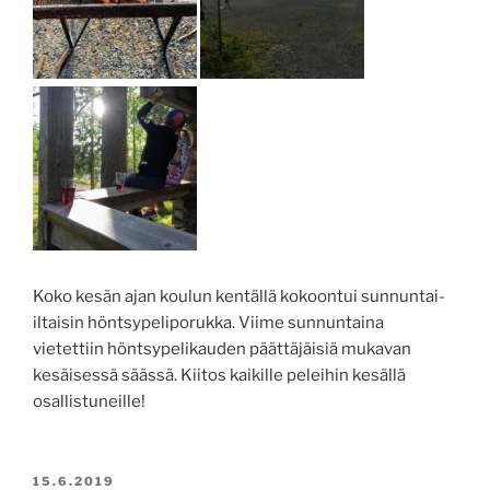
Koko kesän ajan koulun kentällä kokoontui sunnuntai-
iltaisin höntsypeliporukka. Viime sunnuntaina
vietettiin höntsypelikauden päättäjäisiä mukavan
kesäisessä säässä. Kiitos kaikille peleihin kesällä
osallistuneille!
JULKAISTU
15.6.2019