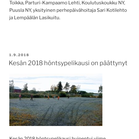
Toikka, Parturi-Kampaamo Lehti, Koulutuskoukku NY,
Puusla NY, yksityinen perhepäivähoitaja Sari Kotilehto
ja Lempäälän Lasikuitu.
JULKAISTU
1.9.2018
Kesän 2018 höntsypelikausi on päättynyt
Kesän 2018 höntsypelikausi huipentui viime