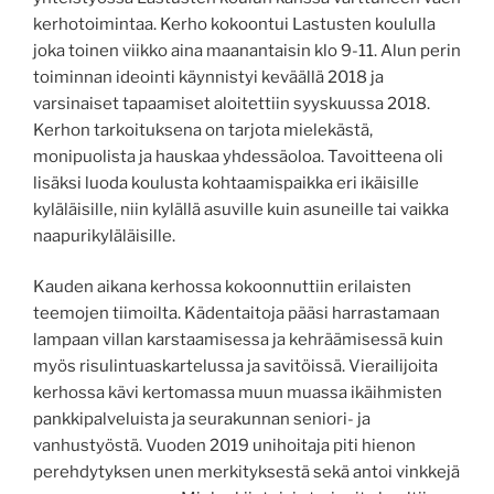
kerhotoimintaa. Kerho kokoontui Lastusten koululla
joka toinen viikko aina maanantaisin klo 9-11. Alun perin
toiminnan ideointi käynnistyi keväällä 2018 ja
varsinaiset tapaamiset aloitettiin syyskuussa 2018.
Kerhon tarkoituksena on tarjota mielekästä,
monipuolista ja hauskaa yhdessäoloa. Tavoitteena oli
lisäksi luoda koulusta kohtaamispaikka eri ikäisille
kyläläisille, niin kylällä asuville kuin asuneille tai vaikka
naapurikyläläisille.
Kauden aikana kerhossa kokoonnuttiin erilaisten
teemojen tiimoilta. Kädentaitoja pääsi harrastamaan
lampaan villan karstaamisessa ja kehräämisessä kuin
myös risulintuaskartelussa ja savitöissä. Vierailijoita
kerhossa kävi kertomassa muun muassa ikäihmisten
pankkipalveluista ja seurakunnan seniori- ja
vanhustyöstä. Vuoden 2019 unihoitaja piti hienon
perehdytyksen unen merkityksestä sekä antoi vinkkejä