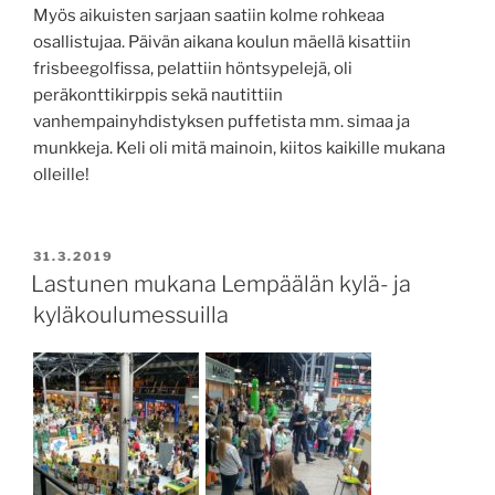
Myös aikuisten sarjaan saatiin kolme rohkeaa
osallistujaa. Päivän aikana koulun mäellä kisattiin
frisbeegolfissa, pelattiin höntsypelejä, oli
peräkonttikirppis sekä nautittiin
vanhempainyhdistyksen puffetista mm. simaa ja
munkkeja. Keli oli mitä mainoin, kiitos kaikille mukana
olleille!
JULKAISTU
31.3.2019
Lastunen mukana Lempäälän kylä- ja
kyläkoulumessuilla