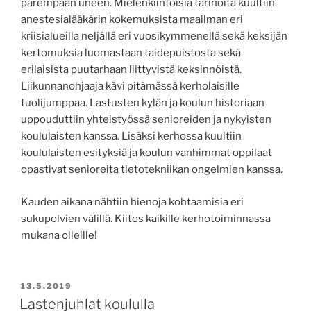
parempaan uneen. Mielenkiintoisia tarinoita kuultiin
anestesialääkärin kokemuksista maailman eri
kriisialueilla neljällä eri vuosikymmenellä sekä keksijän
kertomuksia luomastaan taidepuistosta sekä
erilaisista puutarhaan liittyvistä keksinnöistä.
Liikunnanohjaaja kävi pitämässä kerholaisille
tuolijumppaa. Lastusten kylän ja koulun historiaan
uppouduttiin yhteistyössä senioreiden ja nykyisten
koululaisten kanssa. Lisäksi kerhossa kuultiin
koululaisten esityksiä ja koulun vanhimmat oppilaat
opastivat senioreita tietotekniikan ongelmien kanssa.
Kauden aikana nähtiin hienoja kohtaamisia eri
sukupolvien välillä. Kiitos kaikille kerhotoiminnassa
mukana olleille!
JULKAISTU
13.5.2019
Lastenjuhlat koululla