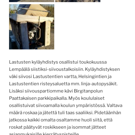
Lastusten kyläyhdistys osallistui toukokuussa
Lempäälä siistiksi-siivoustalkoisiin. Kyläyhdistyksen
väki siivosi Lastustentien vartta, Helsingintien ja
Lastustentien risteysaluetta mm. linja-autopysäkit.
Lisäksi siivouspartiomme kävi Birgitanpolun
Paattakaisen parkkipaikalla. Myös koululaiset
osallistuivat siivoamalla koulun ympäristössä. Valtava
määrä roskaa ja jätettä tuli taas saaliiksi. Pidetäänhän
jatkossa kaikki omalta osaltamme huoli siitä, että
roskat päätyvät roskikseen ja isommat jätteet
asianmukaisille kierrätyspisteille.