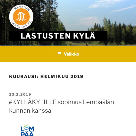
Skip
to
content
LASTUSTEN KYLÄ
Valikko
KUUKAUSI:
HELMIKUU 2019
JULKAISTU
23.2.2019
#KYLLÄKYLILLE sopimus Lempäälän
kunnan kanssa