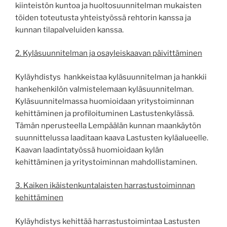
kiinteistön kuntoa ja huoltosuunnitelman mukaisten
töiden toteutusta yhteistyössä rehtorin kanssa ja
kunnan tilapalveluiden kanssa.
2. Kyläsuunnitelman ja osayleiskaavan päivittäminen
Kyläyhdistys hankkeistaa kyläsuunnitelman ja hankkii
hankehenkilön valmistelemaan kyläsuunnitelman.
Kyläsuunnitelmassa huomioidaan yritystoiminnan
kehittäminen ja profiloituminen Lastustenkylässä.
Tämän nperusteella Lempäälän kunnan maankäytön
suunnittelussa laaditaan kaava Lastusten kyläalueelle.
Kaavan laadintatyössä huomioidaan kylän
kehittäminen ja yritystoiminnan mahdollistaminen.
3. Kaiken ikäistenkuntalaisten harrastustoiminnan
kehittäminen
Kyläyhdistys kehittää harrastustoimintaa Lastusten