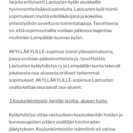
tarjota erityisesti Lastusten kylän asukkaille
hyvinvointia lisääviä palveluita. Lastusten kylä toimii
sopimuksen myötä edelläkävijänä ja kokeilee
yhteistyöhön soveltuvia toimintatapoja. Tavoitteena
on, että sopimusmallia voidaan jatkossa laajentaa
muihinkin Lempäälän kunnan kyliin.
#KYLLÄKYLILLE-sopimus toimii yläsopimuksena,
jossa sovitaan päävelvoitteista ja -tavoitteista.
Lastusten kyläyhdistys ry ja Lempäälän kunta tekevät
jokaisesta osa-alueesta erilliset tarkemmat
sopimukset. #KYLLÄKYLILLE-sopimus Lastusten
osalta kattaa seuraavat osa-alueet:
1.Koulunkiinteistö, kentän ja piha- alueen hoito.
Kyläyhdistys ottaa vastuulleen koulunkentän hoidon ja
kunnossapidon pitäen sisällään luistinradan
jäädytyksen. Koulunkiinteistön isännöinti eli valvoa