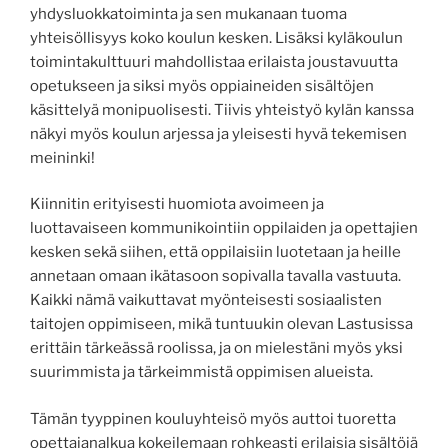
yhdysluokkatoiminta ja sen mukanaan tuoma
yhteisöllisyys koko koulun kesken. Lisäksi kyläkoulun
toimintakulttuuri mahdollistaa erilaista joustavuutta
opetukseen ja siksi myös oppiaineiden sisältöjen
käsittelyä monipuolisesti. Tiivis yhteistyö kylän kanssa
näkyi myös koulun arjessa ja yleisesti hyvä tekemisen
meininki!
Kiinnitin erityisesti huomiota avoimeen ja
luottavaiseen kommunikointiin oppilaiden ja opettajien
kesken sekä siihen, että oppilaisiin luotetaan ja heille
annetaan omaan ikätasoon sopivalla tavalla vastuuta.
Kaikki nämä vaikuttavat myönteisesti sosiaalisten
taitojen oppimiseen, mikä tuntuukin olevan Lastusissa
erittäin tärkeässä roolissa, ja on mielestäni myös yksi
suurimmista ja tärkeimmistä oppimisen alueista.
Tämän tyyppinen kouluyhteisö myös auttoi tuoretta
opettajanalkua kokeilemaan rohkeasti erilaisia sisältöjä