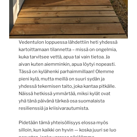
Vedentulon loppuessa lähdettiin heti yhdessä
kartoittamaan tilannetta – missä on ongelmia,
kuka tarvitsee vettä, apua tai vain tietoa. Ja
aivan kuten aiemminkin, apua löytyi nopeasti.
Tässä on kylähenki parhaimmillaan! Olemme
pieni kylä, mutta meillä on suuri sydän ja
yhdessä tekemisen taito, joka kantaa pitkälle.
Näissä hetkissä ymmärtää, miksi kylät ovat
yhä tänä päivänä tärkeä osa suomalaista
resilienssiä ja kriisivarautumista.
Pidetään tämä yhteisöllisyys elossa myös
silloin, kun kaikki on hyvin — koska juuri se luo