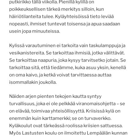
putkirikko tällä viikolla. Pienillä kylillä on
poikkeuksellisen tärkeä merkitys silloin, kun
häiriötilanteita tulee. Kyläyhteisöissä tieto leviää
nopeasti, ihmiset tuntevat toisensa ja apua saadaan
usein jopa minuuteissa.
Kylissä varautuminen ei tarkoita vain taskulamppuja ja
vesikanistereita. Se tarkoittaa ihmisiä, jotka välittävät.
Se tarkoittaa naapuria, joka kysyy tarvitsetko jotain. Se
tarkoittaa sitä, että tiedämme, kuka asuu yksin, kenellä
on oma kaivo, ja ketkä voivat tarvittaessa auttaa
isommallakin joukolla.
Näiden arjen pienten tekojen kautta syntyy
turvallisuus, joka ei ole pelkkää viranomaisohjetta – se
on elävää, toimivaa yhteisöllisyyttä. Kriisissä kylä on
enemmän kuin karttamerkki; se on turvaverkko.
Kyläkoulut ovat tärkeässä roolissa kriisien sattuessa.
Myös Lastusten koulu on ilmoitettu Lempäälän kunnan