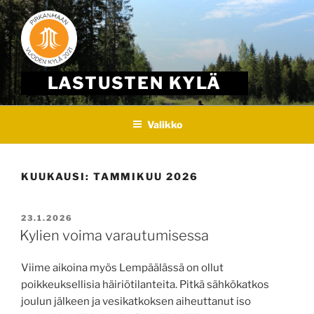
Skip
to
content
LASTUSTEN KYLÄ
Valikko
KUUKAUSI:
TAMMIKUU 2026
JULKAISTU
23.1.2026
Kylien voima varautumisessa
Viime aikoina myös Lempäälässä on ollut
poikkeuksellisia häiriötilanteita. Pitkä sähkökatkos
joulun jälkeen ja vesikatkoksen aiheuttanut iso