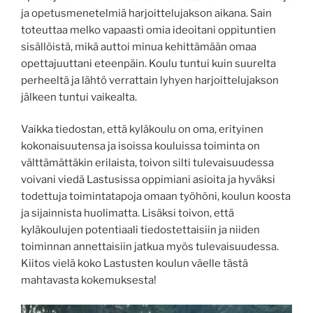
ja opetusmenetelmiä harjoittelujakson aikana. Sain
toteuttaa melko vapaasti omia ideoitani oppituntien
sisällöistä, mikä auttoi minua kehittämään omaa
opettajuuttani eteenpäin. Koulu tuntui kuin suurelta
perheeltä ja lähtö verrattain lyhyen harjoittelujakson
jälkeen tuntui vaikealta.
Vaikka tiedostan, että kyläkoulu on oma, erityinen
kokonaisuutensa ja isoissa kouluissa toiminta on
välttämättäkin erilaista, toivon silti tulevaisuudessa
voivani viedä Lastusissa oppimiani asioita ja hyväksi
todettuja toimintatapoja omaan työhöni, koulun koosta
ja sijainnista huolimatta. Lisäksi toivon, että
kyläkoulujen potentiaali tiedostettaisiin ja niiden
toiminnan annettaisiin jatkua myös tulevaisuudessa.
Kiitos vielä koko Lastusten koulun väelle tästä
mahtavasta kokemuksesta!