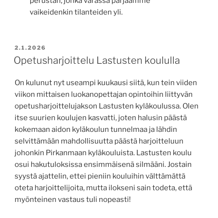
perustan, jonka varassa pärjäämme
vaikeidenkin tilanteiden yli.
JULKAISTU
2.1.2026
Opetusharjoittelu Lastusten koululla
On kulunut nyt useampi kuukausi siitä, kun tein viiden
viikon mittaisen luokanopettajan opintoihin liittyvän
opetusharjoittelujakson Lastusten kyläkoulussa. Olen
itse suurien koulujen kasvatti, joten halusin päästä
kokemaan aidon kyläkoulun tunnelmaa ja lähdin
selvittämään mahdollisuutta päästä harjoitteluun
johonkin Pirkanmaan kyläkouluista. Lastusten koulu
osui hakutuloksissa ensimmäisenä silmääni. Jostain
syystä ajattelin, ettei pieniin kouluihin välttämättä
oteta harjoittelijoita, mutta ilokseni sain todeta, että
myönteinen vastaus tuli nopeasti!