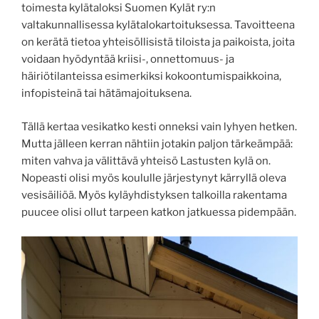
toimesta kylätaloksi Suomen Kylät ry:n
valtakunnallisessa kylätalokartoituksessa. Tavoitteena
on kerätä tietoa yhteisöllisistä tiloista ja paikoista, joita
voidaan hyödyntää kriisi-, onnettomuus- ja
häiriötilanteissa esimerkiksi kokoontumispaikkoina,
infopisteinä tai hätämajoituksena.
Tällä kertaa vesikatko kesti onneksi vain lyhyen hetken.
Mutta jälleen kerran nähtiin jotakin paljon tärkeämpää:
miten vahva ja välittävä yhteisö Lastusten kylä on.
Nopeasti olisi myös koululle järjestynyt kärryllä oleva
vesisäiliöä. Myös kyläyhdistyksen talkoilla rakentama
puucee olisi ollut tarpeen katkon jatkuessa pidempään.