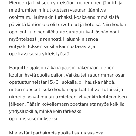
Pieneen ja tiiviiseen yhteisöön meneminen jännitti ja
mietin, miten minut otetaan vastaan. Jännitys
osoittautui kuitenkin turhaksi, koska ensimmäisistä
päivistä lähtien olo oli tervetullut ja kotoisa. Niin koulun
oppilaat kuin henkilökunta suhtautuivat läsnäolooni
myönteisesti ja rennosti. Haluankin sanoa
erityiskiitoksen kaikille kannustavasta ja
opettavaisesta yhteistyöstä!
Harjoittelujakson aikana pääsin näkemään pienen
koulun hyviä puolia paljon. Vaikka tein suurimman osan
opetustunneistani 5.-6. luokalla, oli hauska nähdä,
miten nopeasti koko koulun oppilaat tulivat tutuiksi ja
nimet alkoivat muistua mieleen lyhyenkin kohtaamisen
jälkeen. Pääsin kokeilemaan opettamista myös kaikilla
yhdysluokilla, minkä koin tärkeäksi
oppimiskokemukseksi.
Mielestäni parhaimpia puolia Lastusissa ovat