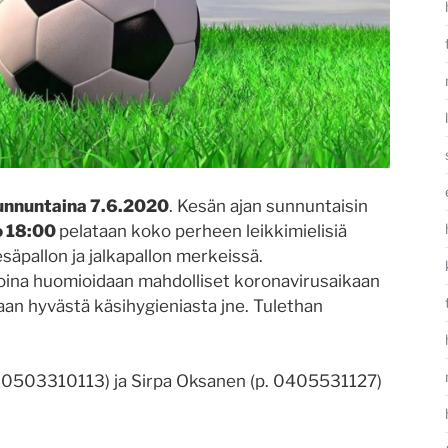
unnuntaina 7.6.2020
. Kesän ajan sunnuntaisin
o 18:00
pelataan koko perheen leikkimielisiä
äpallon ja jalkapallon merkeissä.
toina huomioidaan mahdolliset koronavirusaikaan
itaan hyvästä käsihygieniasta jne. Tulethan
uh. 0503310113) ja Sirpa Oksanen (p. 0405531127)