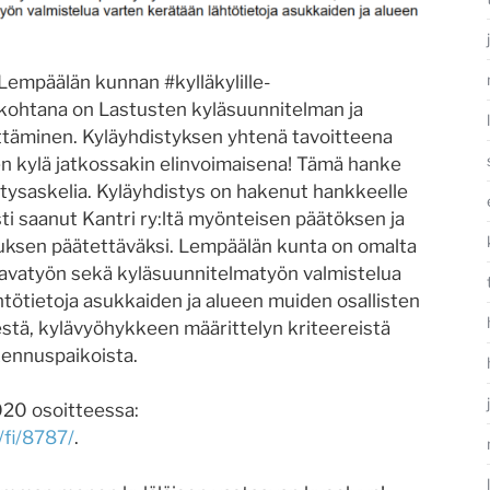
Lempäälän kunnan #kylläkylille-
kohtana on Lastusten kyläsuunnitelman ja
ttäminen. Kyläyhdistyksen yhtenä tavoitteena
n kylä jatkossakin elinvoimaisena! Tämä hanke
tysaskelia. Kyläyhdistys on hakenut hankkeelle
ti saanut Kantri ry:ltä myönteisen päätöksen ja
uksen päätettäväksi. Lempäälän kunta on omalta
aavatyön sekä kyläsuunnitelmatyön valmistelua
htötietoja asukkaiden ja alueen muiden osallisten
stä, kylävyöhykkeen määrittelyn kriteereistä
kennuspaikoista.
020 osoitteessa:
/fi/8787/
.