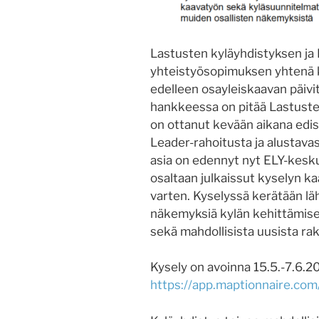
Lastusten kyläyhdistyksen ja 
yhteistyösopimuksen yhtenä 
edelleen osayleiskaavan päivi
hankkeessa on pitää Lastuste
on ottanut kevään aikana edis
Leader-rahoitusta ja alustavas
asia on edennyt nyt ELY-kesk
osaltaan julkaissut kyselyn k
varten. Kyselyssä kerätään lä
näkemyksiä kylän kehittämise
sekä mahdollisista uusista ra
Kysely on avoinna 15.5.-7.6.2
https://app.maptionnaire.com