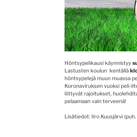
Höntsypelikausi käynnistyy
s
Lastusten koulun kentällä
kl
höntsypelejä muun muassa pes
Koronaviruksen vuoksi peli-il
liittyvät rajoitukset, huolehd
pelaamaan vain terveenä!
Lisätiedot: Iiro Kuusjärvi (p