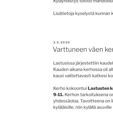
Kyläyhdistys toivoo mahdolli
Lisätietoja kyselystä kunnan k
JULKAISTU
3.5.2020
Varttuneen väen ke
Lastusissa järjestettiin kaud
Kauden aikana kerhossa oli al
kausi valitettavasti katkesi 
Kerho kokoontui
Lastusten ko
9-11.
Kerhon tarkoituksena on 
yhdessäoloa. Tavoitteena on li
kyläläisille, niin kylällä asuvill