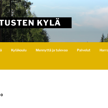
TUSTEN KYLÄ
lä
Kyläkoulu
Mennyttä ja tulevaa
Palvelut
Harr
20