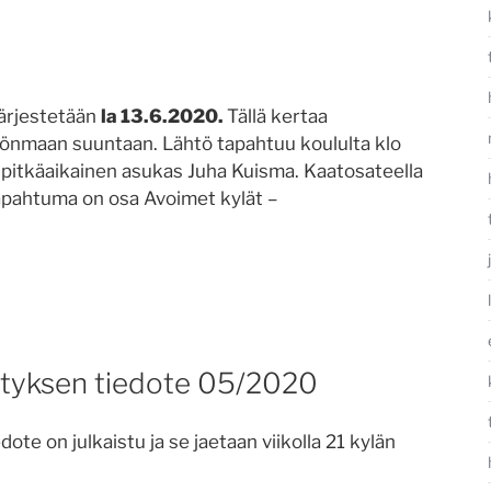
järjestetään
la 13.6.2020.
Tällä kertaa
nmaan suuntaan. Lähtö tapahtuu koululta klo
n pitkäaikainen asukas Juha Kuisma. Kaatosateella
pahtuma on osa Avoimet kylät –
styksen tiedote 05/2020
ote on julkaistu ja se jaetaan viikolla 21 kylän