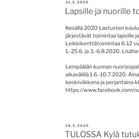
JULKAISTU
31.5.2020
Lapsille ja nuorille 
Kesällä 2020 Lastusten koulu
järjestävät toimintaa lapsille j
Leikkikenttätoimintaa 6-12 vuoti
1.-25.6. ja 3.-6.8.2020. Lisäti
Lempäälän kunnan nuorisopalve
aikavälillä 1.6.-10.7.2020. A
keskiviikkona ja perjantaina kl
https://www.facebook.com/nuo
JULKAISTU
18.5.2020
TULOSSA Kylä tutuks