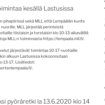
toimintaa kesällä Lastusissa
n pihapiirissä sekä MLL että Lempäälän kunta
a nuorille. MLL järjestää perinteistä
aille tiistaisin ja torstaisin klo 10-13 aikavälillä
etoja MLL:n toiminnasta https://lempaala.mll.fi/.
lut järjestävät toimintaa 10-17-vuotiaille
inakin alkuun Lastusissa kokoonnutaan
o 13-17. Lisätiedot:
rtenlempaala.fi/.
i pyöräretki la 13.6.2020 klo 14