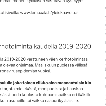
simman monen kyläläisen vastaavan kyselyyn!
otisivuilla: www.lempaala.fi/yleiskaavoitus
rhotoiminta kaudella 2019-2020
ella 2019-2020 varttuneen väen kerhotoimintaa.
la olevaa ohjelmaa. Maaliskuun puolessa välissä
koronavirusepidemian vuoksi.
ululla joka toinen viikko aina maanantaisin klo
tarjota mielekästä, monipuolista ja hauskaa
säksi luoda koulusta kohtaamispaikka eri ikäisille
e kuin asuneille tai vaikka naapurikyläläisille.