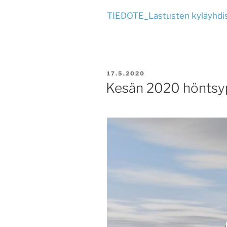
TIEDOTE_Lastusten kyläyhd
JULKAISTU
17.5.2020
Kesän 2020 höntsyp