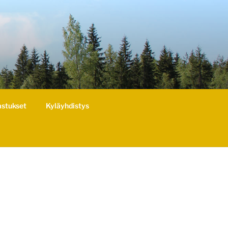
astukset
Kyläyhdistys