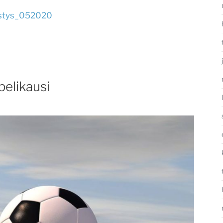
istys_052020
elikausi