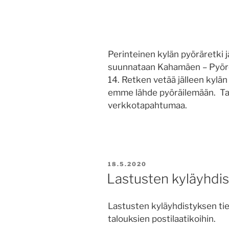
Perinteinen kylän pyöräretki 
suunnataan Kahamäen – Pyörö
14. Retken vetää jälleen kylä
emme lähde pyöräilemään. Ta
verkkotapahtumaa.
JULKAISTU
18.5.2020
Lastusten kyläyhdi
Lastusten kyläyhdistyksen tied
talouksien postilaatikoihin.