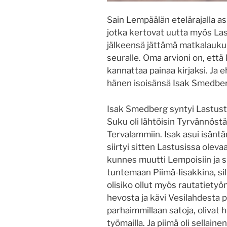
Sain Lempäälän etelärajalla a
jotka kertovat uutta myös Las
jälkeensä jättämä matkalaukull
seuralle. Oma arvioni on, että
kannattaa painaa kirjaksi. Ja 
hänen isoisänsä Isak Smedbe
Isak Smedberg syntyi Lastuste
Suku oli lähtöisin Tyrvännöst
Tervalammiin. Isak asui isäntä
siirtyi sitten Lastusissa olev
kunnes muutti Lempoisiin ja si
tuntemaan Piimä-Iisakkina, si
olisiko ollut myös rautatietyöma
hevosta ja kävi Vesilahdesta p
parhaimmillaan satoja, olivat 
työmailla. Ja piimä oli sellaine