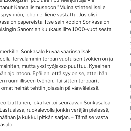
aa Ekologisen puolueen puheenjohtaja – ei
ttanut Kansallismuseoon ”Muinaistieteelliselle
spyynnön, johon ei liene vastattu. Jos olisi
nkasalon papereista. Itse sain kopion Sonkasalon
elsingin Sanomien kuukausiliite 1000-vuotisesta
.
merkille. Sonkasalo kuvaa vaarinsa Isak
lla Tervalammin torpan vuotuisen työkierron ja
 mainiten, mutta yksi työjakso puuttuu. Kyseinen
än ajo latoon. Epäilen, että syy on se, ettei hän
en ruumiilliseen työhön. Tai sitten torpparit
 omat heinät tehtiin joissain päivänväleissä.
Leo Liuttunen, joka kertoi seuraavan Sonkasaloa
Lastusissa, ruokalevolla jonkin veräjän pielessä,
päähän ja kukkui pitkän sarjan. – Tämä se vasta
asalo.