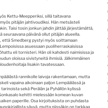
ös Kettu-Meepperiksi, sillä taitavana
 myös pitäjän jahtivoudiksi. Hän metsästeli
akin. Taisi tosin jonkun jahdin jättää järjestämättä,
ä seuraavana päivänä ollut pitäjän alueella.
i, että Smedberg pystyi myös soittamaan
i Lempoisissa asuessaan puoliherraskaisissa
hattu eli tornisteri. Hän oli kahdesti naimisissa ja
udun oloissa sivistyneitä ihmisiä. Jälkimmäinen
taloudenhoitaja Iisakin tavatessaan.
mpäälästä rannikolle laivoja rakentamaan, mutta
skeli vapaina aikoinaan paljon Lempäälässä ja
ä tarinoista sekä Perälän ja Pyhällön kylissä
Sonkasalo kehitti mielessään komean kuvan
kaiken paperille. Osa kirjoituksista on puhdasta
aunokirjallista sävyä, mutta niissäkin on tarkkaa