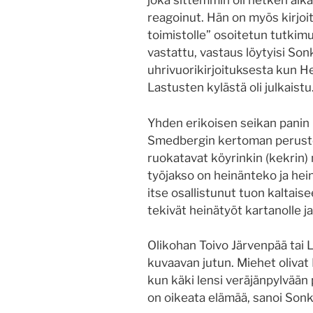
joka sittemmin oli hetken aik
reagoinut. Hän on myös kirjoi
toimistolle” osoitetun tutkimu
vastattu, vastaus löytyisi So
uhrivuorikirjoituksesta kun H
Lastusten kylästä oli julkaistu
Yhden erikoisen seikan panin 
Smedbergin kertoman perustee
ruokatavat köyrinkin (kekrin)
työjakso on heinänteko ja hein
itse osallistunut tuon kaltaise
tekivät heinätyöt kartanolle ja
Olikohan Toivo Järvenpää tai 
kuvaavan jutun. Miehet olivat 
kun käki lensi veräjänpylvään 
on oikeata elämää, sanoi Sonk