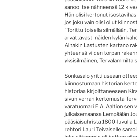
sanoo itse nähneensä 12 kives
Hän olisi kertonut isostaviha
jos joku vain olisi ollut kiin
”Torittu toisella silmällään, T
arvattavasti näiden kylän kah
Ainakin Lastusten kartano rak
yhteensä viiden torpan rakennu
yksisilmäinen, Tervalammilta s
Sonkasalo yritti useaan ottee
kiinnostumaan historian kert
historiaa kirjoittaneeseen Kirs
sivun verran kertomusta Terv
varatuomari E.A. Aaltion sen v
julkaisemaansa Lempäälän Jo
pääsiäisuhrista 1800-luvulla 
rehtori Lauri Teivaiselle samoi