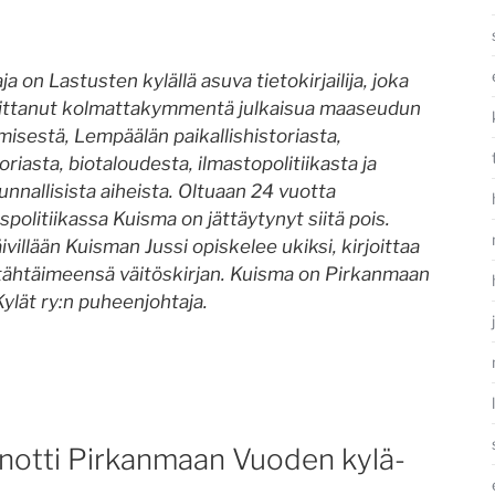
aja on Lastusten kylällä asuva tietokirjailija, joka
oittanut kolmattakymmentä julkaisua maaseudun
misestä, Lempäälän paikallishistoriasta,
riasta, biotaloudesta, ilmastopolitiikasta ja
unnallisista aiheista. Oltuaan 24 vuotta
spolitiikassa Kuisma on jättäytynyt siitä pois.
villään Kuisman Jussi opiskelee ukiksi, kirjoittaa
 tähtäimeensä väitöskirjan. Kuisma on Pirkanmaan
Kylät ry:n puheenjohtaja.
anotti Pirkanmaan Vuoden kylä-