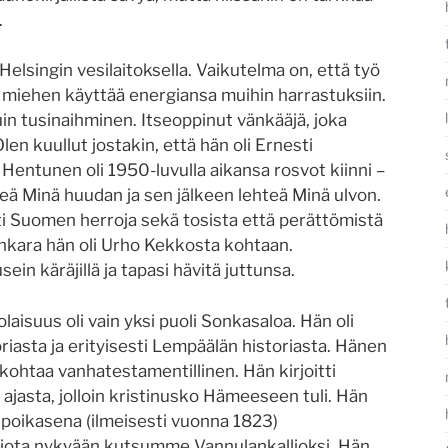
.
elsingin vesilaitoksella. Vaikutelma on, että työ
alli miehen käyttää energiansa muihin harrastuksiin.
in tusinaihminen. Itseoppinut vänkääjä, joka
len kuullut jostakin, että hän oli Ernesti
entunen oli 1950-luvulla aikansa rosvot kiinni –
hteä Minä huudan ja sen jälkeen lehteä Minä ulvon.
ti Suomen herroja sekä tosista että perättömistä
nkara hän oli Urho Kekkosta kohtaan.
ein käräjillä ja tapasi hävitä juttunsa.
suus oli vain yksi puoli Sonkasaloa. Hän oli
riasta ja erityisesti Lempäälän historiasta. Hänen
kohtaa vanhatestamentillinen. Hän kirjoitti
a ajasta, jolloin kristinusko Hämeeseen tuli. Hän
 poikasena (ilmeisesti vuonna 1823)
a, jota nykyään kutsumme Vannulankallioksi. Hän