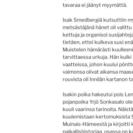
tavaraa ei jäänyt myymättä.
Isak Smedbergiä kutsuttiin my
metsästäjänä hänet oli valittu
kettuja ja organisoi susijahtej
tietäen, ettei kulkeva susi enä
Muistelen hämärästi kuulleen
tarvittaessa urkuja. Hän kulk
vaatteissa, johon kuului pönttö
vaimonsa olivat aikansa maase
rouvista oli Innilän kartanon 
Isakin poika hakeutui pois Le
pojanpoika Yrjö Sonkasalo ole
kuuli vaarinsa tarinoita. Näist
kuulemistaan kertomuksista 
Muinais-Hämeestä ja kirjoitti 
paikallishistoriaa, osassa on k