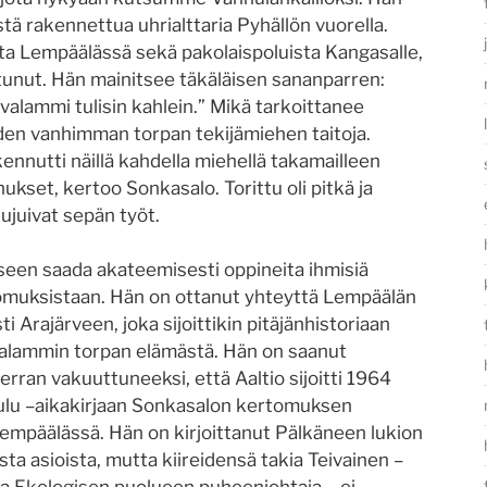
tä rakennettua uhrialttaria Pyhällön vuorella.
sta Lempäälässä sekä pakolaispoluista Kangasalle,
nostunut. Hän mainitsee täkäläisen sananparren:
ervalammi tulisin kahlein.” Mikä tarkoittanee
den vanhimman torpan tekijämiehen taitoja.
ennutti näillä kahdella miehellä takamailleen
kset, kertoo Sonkasalo. Torittu oli pitkä ja
ujuivat sepän työt.
seen saada akateemisesti oppineita ihmisiä
omuksistaan. Hän on ottanut yhteyttä Lempäälän
ti Arajärveen, joka sijoittikin pitäjänhistoriaan
alammin torpan elämästä. Hän on saanut
erran vakuuttuneeksi, että Aaltio sijoitti 1964
ulu –aikakirjaan Sonkasalon kertomuksen
Lempäälässä. Hän on kirjoittanut Pälkäneen lukion
sta asioista, mutta kiireidensä takia Teivainen –