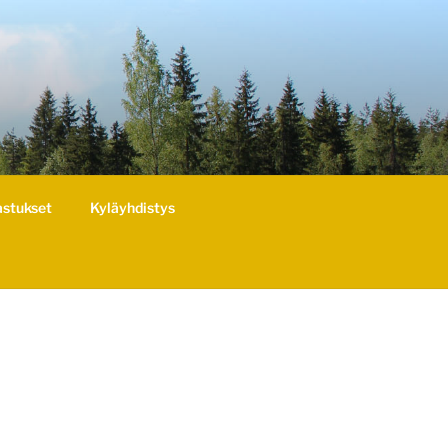
astukset
Kyläyhdistys