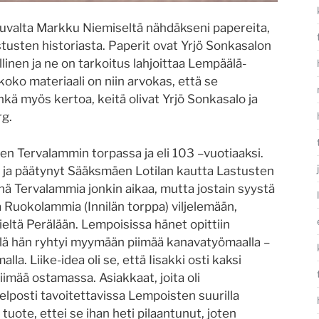
suvalta Markku Niemiseltä nähdäkseni papereita,
tusten historiasta. Paperit ovat Yrjö Sonkasalon
inen ja ne on tarkoitus lahjoittaa Lempäälä-
 koko materiaali on niin arvokas, että se
ehkä myös kertoa, keitä olivat Yrjö Sonkasalo ja
rg.
n Tervalammin torpassa ja eli 103 –vuotiaaksi.
ä ja päätynyt Sääksmäen Lotilan kautta Lastusten
nä Tervalammia jonkin aikaa, mutta jostain syystä
aa Ruokolammia (Innilän torppa) viljelemään,
eltä Perälään. Lempoisissa hänet opittiin
llä hän ryhtyi myymään piimää kanavatyömaalla –
lla. Liike-idea oli se, että Iisakki osti kaksi
iimää ostamassa. Asiakkaat, joita oli
helposti tavoitettavissa Lempoisten suurilla
n tuote, ettei se ihan heti pilaantunut, joten