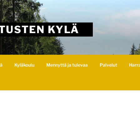
TUSTEN KYLÄ
lä
Kyläkoulu
Mennyttä ja tulevaa
Palvelut
Harr