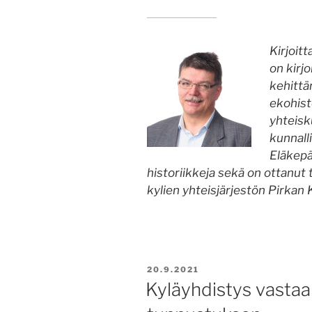
Kirjoitt
on kirj
kehittä
ekohisto
yhteisk
kunnalli
Eläkepäi
historiikkeja sekä on ottanut
kylien yhteisjärjestön Pirkan 
JULKAISTU
20.9.2021
Kyläyhdistys vasta