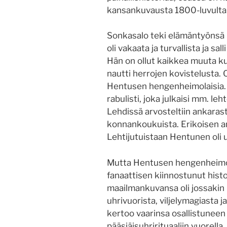
kansankuvausta 1800-luvulta
Sonkasalo teki elämäntyönsä H
oli vakaata ja turvallista ja s
Hän on ollut kaikkea muuta ku
nautti herrojen kovistelusta. O
Hentusen hengenheimolaisia. H
rabulisti, joka julkaisi mm. le
Lehdissä arvosteltiin ankaras
konnankoukuista. Erikoisen a
Lehtijutuistaan Hentunen oli us
Mutta Hentusen hengenheimolai
fanaattisen kiinnostunut histo
maailmankuvansa oli jossakin 
uhrivuorista, viljelymagiasta j
kertoo vaarinsa osallistuneen
pääsiäisuhrirituaaliin vuorell