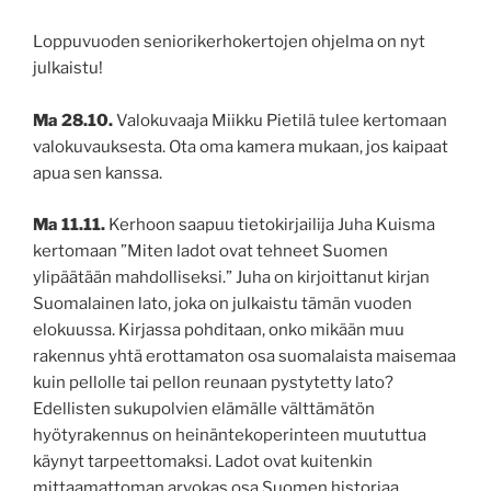
Loppuvuoden seniorikerhokertojen ohjelma on nyt
julkaistu!
Ma 28.10.
Valokuvaaja Miikku Pietilä tulee kertomaan
valokuvauksesta. Ota oma kamera mukaan, jos kaipaat
apua sen kanssa.
Ma 11.11.
Kerhoon saapuu tietokirjailija Juha Kuisma
kertomaan ”Miten ladot ovat tehneet Suomen
ylipäätään mahdolliseksi.” Juha on kirjoittanut kirjan
Suomalainen lato, joka on julkaistu tämän vuoden
elokuussa. Kirjassa pohditaan, onko mikään muu
rakennus yhtä erottamaton osa suomalaista maisemaa
kuin pellolle tai pellon reunaan pystytetty lato?
Edellisten sukupolvien elämälle välttämätön
hyötyrakennus on heinäntekoperinteen muututtua
käynyt tarpeettomaksi. Ladot ovat kuitenkin
mittaamattoman arvokas osa Suomen historiaa,