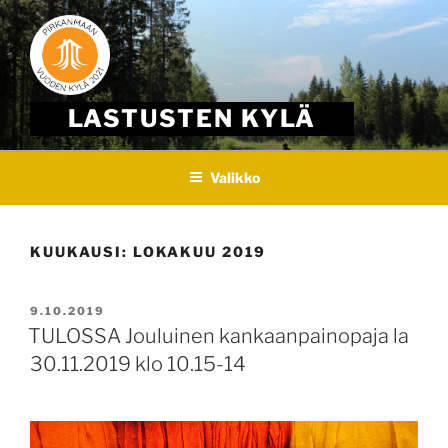
Skip
to
content
LASTUSTEN KYLÄ
Valikko
KUUKAUSI:
LOKAKUU 2019
JULKAISTU
9.10.2019
TULOSSA Jouluinen kankaanpainopaja la
30.11.2019 klo 10.15-14