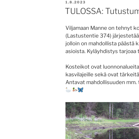
JULKAISTU
1.8.2023
TULOSSA: Tutustumi
Viljamaan Manne on tehnyt ko
(Lastustentie 374) järjestetään
jolloin on mahdollista päästä k
asioista. Kyläyhdistys tarjoaa
Kosteikot ovat luonnonalueita,
kasvilajeille sekä ovat tärkeit
Antavat mahdollisuuden mm. tar