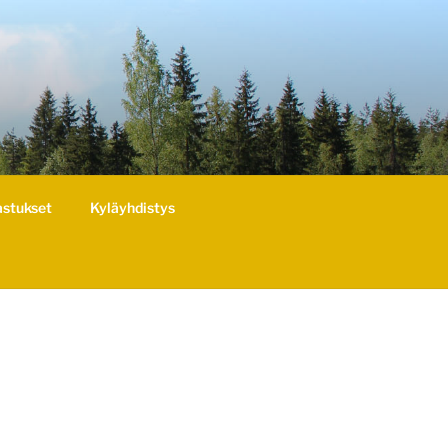
astukset
Kyläyhdistys