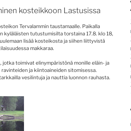
nen kosteikkoon Lastusissa
steikon Tervalammin taustamaalle. Paikalla
 kyläläisten tutustumisilta torstaina 17.8. klo 18,
uulemaan lisää kosteikosta ja siihen liittyvistä
 tilaisuudessa makkaraa.
 jotka toimivat elinympäristönä monille eläin- ja
ä ravinteiden ja kiintoaineiden sitomisessa.
kkailla vesilintuja ja nauttia luonnon rauhasta.