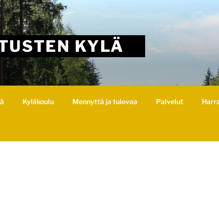
TUSTEN KYLÄ
lä
Kyläkoulu
Mennyttä ja tulevaa
Palvelut
Harr