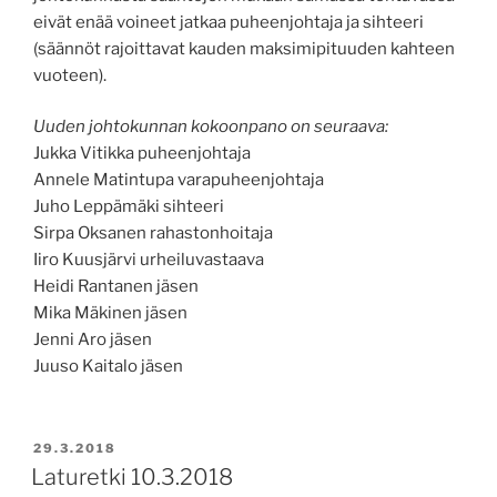
eivät enää voineet jatkaa puheenjohtaja ja sihteeri
(säännöt rajoittavat kauden maksimipituuden kahteen
vuoteen).
Uuden johtokunnan kokoonpano on seuraava:
Jukka Vitikka puheenjohtaja
Annele Matintupa varapuheenjohtaja
Juho Leppämäki sihteeri
Sirpa Oksanen rahastonhoitaja
Iiro Kuusjärvi urheiluvastaava
Heidi Rantanen jäsen
Mika Mäkinen jäsen
Jenni Aro jäsen
Juuso Kaitalo jäsen
JULKAISTU
29.3.2018
Laturetki 10.3.2018