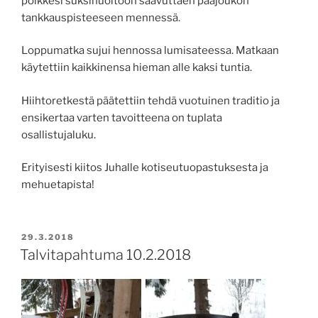
poikkesi suksihuoltoon saavuttaen pääjoukon
tankkauspisteeseen mennessä.
Loppumatka sujui hennossa lumisateessa. Matkaan
käytettiin kaikkinensa hieman alle kaksi tuntia.
Hiihtoretkestä päätettiin tehdä vuotuinen traditio ja
ensikertaa varten tavoitteena on tuplata
osallistujaluku.
Erityisesti kiitos Juhalle kotiseutuopastuksesta ja
mehuetapista!
JULKAISTU
29.3.2018
Talvitapahtuma 10.2.2018