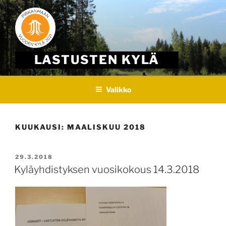
Skip
to
content
LASTUSTEN KYLÄ
Valikko
KUUKAUSI:
MAALISKUU 2018
JULKAISTU
29.3.2018
Kyläyhdistyksen vuosikokous 14.3.2018