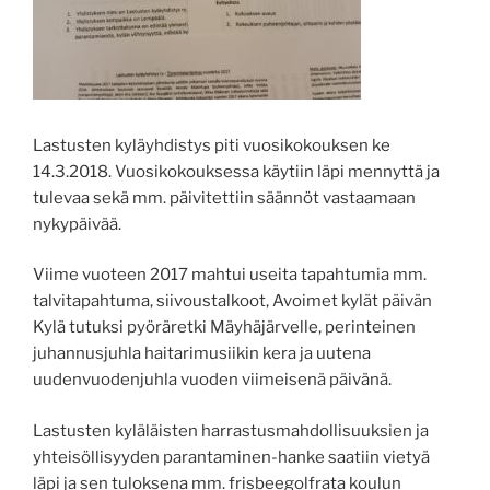
Lastusten kyläyhdistys piti vuosikokouksen ke
14.3.2018. Vuosikokouksessa käytiin läpi mennyttä ja
tulevaa sekä mm. päivitettiin säännöt vastaamaan
nykypäivää.
Viime vuoteen 2017 mahtui useita tapahtumia mm.
talvitapahtuma, siivoustalkoot, Avoimet kylät päivän
Kylä tutuksi pyöräretki Mäyhäjärvelle, perinteinen
juhannusjuhla haitarimusiikin kera ja uutena
uudenvuodenjuhla vuoden viimeisenä päivänä.
Lastusten kyläläisten harrastusmahdollisuuksien ja
yhteisöllisyyden parantaminen-han
ke saatiin vietyä
läpi ja sen tuloksena mm. frisbeegolfrata koulun