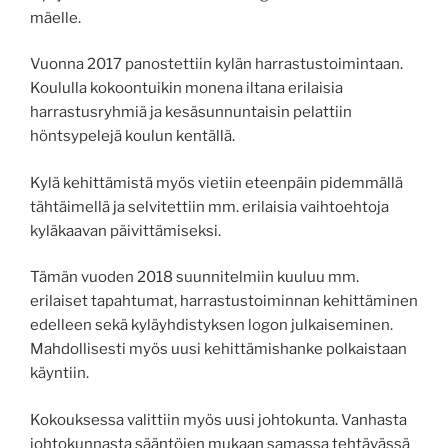
mäelle.
Vuonna 2017 panostettiin kylän harrastustoimintaan.
Koululla kokoontuikin monena iltana erilaisia
harrastusryhmiä ja kesäsunnuntaisin pelattiin
höntsypelejä koulun kentällä.
Kylä kehittämistä myös vietiin eteenpäin pidemmällä
tähtäimellä ja selvitettiin mm. erilaisia vaihtoehtoja
kyläkaavan päivittämiseksi.
Tämän vuoden 2018 suunnitelmiin kuuluu mm.
erilaiset tapahtumat, harrastustoiminnan kehittäminen
edelleen sekä kyläyhdistyksen logon julkaiseminen.
Mahdollisesti myös uusi kehittämishanke polkaistaan
käyntiin.
Kokouksessa valittiin myös uusi johtokunta. Vanhasta
johtokunnasta sääntöjen mukaan samassa tehtävässä