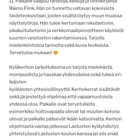
11. Paikalle saapuu taiteilija, keksijä ja tietokirjailija
Raimo Flink. Hän on tunnettu valtavan kokoisista
taideteoksistaan, joiden sisältä löytyy muun muassa
näyttelytiloja. Hän tulee kertomaan niksibetonin,
pikakuitubetonin ja verkkomaalipinnoitteen käytöstä
suurten veistosten rakentamisessa. Tarjolla
mielenkiintoisia tarinoita sekä kuvia teoksista.
Tervetuloa mukaan!
Kyläkerhon tarkoituksena on tarjota mielekästä,
monipuolista ja hauskaa yhdessäoloa sekä tukea eri-
ikäisten
kyläläisten yhtesisöllisyyttä. Kerhokerrat sisältävät
sekä järjestettyä ohjelmaa että vapaamuotoista
yhdessä oloa. Paikalle ovat tervetulleita
esimerkiksi hoitovapaalla olevat tai muuten kotona
olevat ja paikalle pääsevät ikään katsomatta. Kerhon
ohjelmasta vastaa jatkossa Lastusten kyläyhdistys
yhteistyössä Lastusten koulun kanssa (ei siis enää