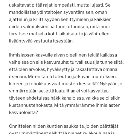
uskaltavat pitää rajat lempeästi, mutta lujasti. Se
mahdollistaa ydintaitojen syventämisen, oman
ajattelun ja kriittisyyden kehittymisen ja kaikkien
niiden valmiuksien haltuun ottamisen, mitä nuori
tarvitsee matkalla kohti aikuisuutta ja vähitellen
lisääntyvää vastuuta itsestään.
Ihmislapsen kasvulle aivan oleellinen tekijä kaikissa
vaiheissa on siis kasvurauha; turvallisuus ja tunne siitä,
että olen arvokas, hyväksytty ja rakastettava omana
itsenäni. Miten tämä toteutuu jatkuvan muutoksen,
kiireen ja tehokkuusvaatimusten keskellä? Nykyään jo
ymmärretään se, että laatulihaa ei voi kasvattaa
täyteen ahdetuissa häkkikanaloissa, vaikka se olisikin
kustannustehokasta. Mitä ymmärrämme ihmislasten
kasvuoloista?
Onnittelen niiden kuntien asukkaita, joiden päättäjät
ovat ymmärtäneet säilyttää pienet kyläkoulunsa ja