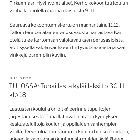
Pirkanmaan Hyvinvointialue). Kerho kokoontuu koulun
vanhalla puolella maanantaisin klo 9-11.
Seuraava kokoontumiskerta on maanantaina 11.12.
Tällöin lempääläläinen valokuvausta harrastava Kari
Etelä tulee kertomaan valokuvauksen perusasioista.
Voit kysellä valokuvaukseen liittyvistä asioista ja saat
vinkkejä parempiin kuviin.
JULKAISTU
3.11.2023
TULOSSA: Tupaillasta kyläillaksi to 30.11
klo 18
Lastusten koululla on pitkä perinne tupailtojen
järjestämisestä. Tupaillat ovat matalan kynnyksen
keskusteluiltoja koulun ja oppilaiden vanhempien
välillä. Tervetuloa tutustumaan koulun henkilökuntaan,
arkeen ja vaihtamaan kuulumisia muiden kyläläisten