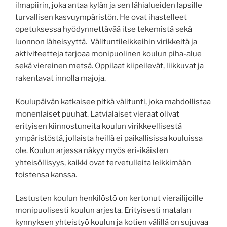
ilmapiirin, joka antaa kylän ja sen lähialueiden lapsille
turvallisen kasvuympäristön. He ovat ihastelleet
opetuksessa hyödynnettävää itse tekemistä sekä
luonnon läheisyyttä. Välituntileikkeihin virikkeitä ja
aktiviteetteja tarjoaa monipuolinen koulun piha-alue
sekä viereinen metsä. Oppilaat kiipeilevät, liikkuvat ja
rakentavat innolla majoja.
Koulupäivän katkaisee pitkä välitunti, joka mahdollistaa
monenlaiset puuhat. Latvialaiset vieraat olivat
erityisen kiinnostuneita koulun virikkeellisestä
ympäristöstä, jollaista heillä ei paikallisissa kouluissa
ole. Koulun arjessa näkyy myös eri-ikäisten
yhteisöllisyys, kaikki ovat tervetulleita leikkimään
toistensa kanssa.
Lastusten koulun henkilöstö on kertonut vierailijoille
monipuolisesti koulun arjesta. Erityisesti matalan
kynnyksen yhteistyö koulun ja kotien välillä on sujuvaa