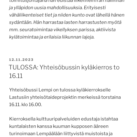
toimitusjohtajana hän edistää liikenneinfran hallinnan
ja ylläpidon uusia mahdollisuuksia. Erityisesti
vähäliikenteiset tiet ja niiden kunto ovat lähellä hänen
sydäntään. Hän harrastaa lasten harrastusten myötä
mm. seuratoimintaa vikellyksen parissa, aktiivista
kylätoimintaa ja erilaisia liikunnan lajeja.
JULKAISTU
12.11.2023
TULOSSA: Yhteisöbussin kyläkierros to
16.11
Yhteisöbussi Lempi on tulossa kyläkierrokselle
Lastusiin yhteisötaideprojektin merkeissä torstaina
16.11. klo 16.00.
Kierroksella kulttuuripalveluiden edustaja istahtaa
kuntalaisten kanssa kuuman kupposen ääreen
turinoimaan Lempäälään liittyvistä muistoista ja