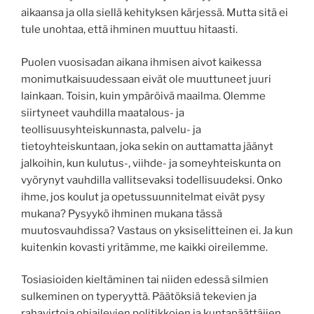
aikaansa ja olla siellä kehityksen kärjessä. Mutta sitä ei
tule unohtaa, että ihminen muuttuu hitaasti.
Puolen vuosisadan aikana ihmisen aivot kaikessa
monimutkaisuudessaan eivät ole muuttuneet juuri
lainkaan. Toisin, kuin ympäröivä maailma. Olemme
siirtyneet vauhdilla maatalous- ja
teollisuusyhteiskunnasta, palvelu- ja
tietoyhteiskuntaan, joka sekin on auttamatta jäänyt
jalkoihin, kun kulutus-, viihde- ja someyhteiskunta on
vyörynyt vauhdilla vallitsevaksi todellisuudeksi. Onko
ihme, jos koulut ja opetussuunnitelmat eivät pysy
mukana? Pysyykö ihminen mukana tässä
muutosvauhdissa? Vastaus on yksiselitteinen ei. Ja kun
kuitenkin kovasti yritämme, me kaikki oireilemme.
Tosiasioiden kieltäminen tai niiden edessä silmien
sulkeminen on typeryyttä. Päätöksiä tekevien ja
rahavirtoja ohjailevien politikkojen ja kuntapäättäjien