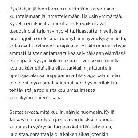
Pysähdyin jälleen kerran miettimään, katsomaan,
kuuntelemaan ja ihmettelemään. Halusin ymmärtää.
Kyselin eri-ikäisiltä nuorilta, jotka vaikuttavat
tasapainoisilta ja hyvinvoivilta. Haastattelin sellaisia
nuoria, joilla ei ole aina mennyt niin hyvin. Kysyin niiltä,
jotka ovat tarvinneet terapiaa tai jotakin muuta vahvaa
ammattilaisten antamaa tukea selvitäkseen elämässä
eteenpäin. Kysyin kokemuksia eri vuosikymmenillä
koulua käyneiltä aikuisilta, tarkkailin ja kuuntelin
opettajia, alansa huippuammattilaisia, ja palauttelin
mieleeni myös omat kokemukseni hyvin erilaisista
tehtävistä ja rooleista koulumaailmassa
vuosikymmenien aikana.
Saatat arvata, mitä kuulin, näin ja huomasin. Kyllä.
Jatkuvan muutoksen ja vielä sen lisäksi monesta
suunnasta vyöryvän tarpeen kehittää, tehostaa,
uudistaa, parantaa ja olla kaiken aikaa jotenkin