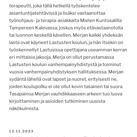
terapeutti, joka tällä hetkellä työskentelee
asiantuntijatehtävissä ja lisäksi vastaanottaa
työnohjaus- ja terapia-asiakkaita Mielen Kuntosalilla
Tampereen Kalevassa, joskus myös etävastaanotolla
tai luonnon keskellä kävellen. Merjan kaikki yhdeksän
lasta ovat käyneet Lastusten koulun, ja hän itsekin on
työskennellyt Lastusissa opettajana useamman kerran
eri mittaisia jaksoja. Merja on ollut perustamassa
Lastusten koulun vanhempainyhdistystä ja toiminut
vuosia vanhempainyhdistyksen hallituksessa. Merjan
sydäntä lähellä ovat lapset ja nuoret, erityisesti ne,
joiden koulupolku ei ole ollut kovin tasainen tai suora.
Tasapainoa Merjan vauhdikkaaseen arkeen tuo luova
kirjoittaminen ja asioiden tutkiminen uusista
näkökulmista.
JULKAISTU
13.11.2023