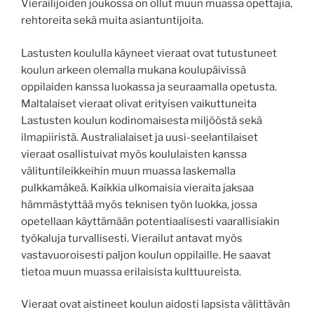
Vierailijoiden joukossa on ollut muun muassa opettajia,
rehtoreita sekä muita asiantuntijoita.
Lastusten koululla käyneet vieraat ovat tutustuneet
koulun arkeen olemalla mukana koulupäivissä
oppilaiden kanssa luokassa ja seuraamalla opetusta.
Maltalaiset vieraat olivat erityisen vaikuttuneita
Lastusten koulun kodinomaisesta miljööstä sekä
ilmapiiristä. Australialaiset ja uusi-seelantilaiset
vieraat osallistuivat myös koululaisten kanssa
välituntileikkeihin muun muassa laskemalla
pulkkamäkeä. Kaikkia ulkomaisia vieraita jaksaa
hämmästyttää myös teknisen työn luokka, jossa
opetellaan käyttämään potentiaalisesti vaarallisiakin
työkaluja turvallisesti. Vierailut antavat myös
vastavuoroisesti paljon koulun oppilaille. He saavat
tietoa muun muassa erilaisista kulttuureista.
Vieraat ovat aistineet koulun aidosti lapsista välittävän