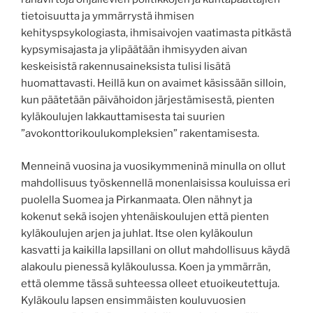
tietoisuutta ja ymmärrystä ihmisen
kehityspsykologiasta, ihmisaivojen vaatimasta pitkästä
kypsymisajasta ja ylipäätään ihmisyyden aivan
keskeisistä rakennusaineksista tulisi lisätä
huomattavasti. Heillä kun on avaimet käsissään silloin,
kun päätetään päivähoidon järjestämisestä, pienten
kyläkoulujen lakkauttamisesta tai suurien
”avokonttorikoulukompleksien” rakentamisesta.
Menneinä vuosina ja vuosikymmeninä minulla on ollut
mahdollisuus työskennellä monenlaisissa kouluissa eri
puolella Suomea ja Pirkanmaata. Olen nähnyt ja
kokenut sekä isojen yhtenäiskoulujen että pienten
kyläkoulujen arjen ja juhlat. Itse olen kyläkoulun
kasvatti ja kaikilla lapsillani on ollut mahdollisuus käydä
alakoulu pienessä kyläkoulussa. Koen ja ymmärrän,
että olemme tässä suhteessa olleet etuoikeutettuja.
Kyläkoulu lapsen ensimmäisten kouluvuosien