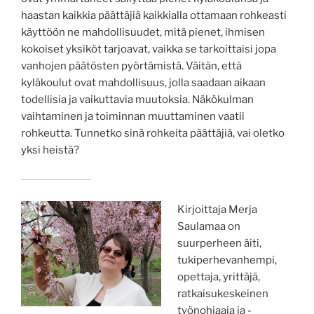
haastan kaikkia päättäjiä kaikkialla ottamaan rohkeasti
käyttöön ne mahdollisuudet, mitä pienet, ihmisen
kokoiset yksiköt tarjoavat, vaikka se tarkoittaisi jopa
vanhojen päätösten pyörtämistä. Väitän, että
kyläkoulut ovat mahdollisuus, jolla saadaan aikaan
todellisia ja vaikuttavia muutoksia. Näkökulman
vaihtaminen ja toiminnan muuttaminen vaatii
rohkeutta. Tunnetko sinä rohkeita päättäjiä, vai oletko
yksi heistä?
Kirjoittaja Merja
Saulamaa on
suurperheen äiti,
tukiperhevanhempi,
opettaja, yrittäjä,
ratkaisukeskeinen
työnohjaaja ja -