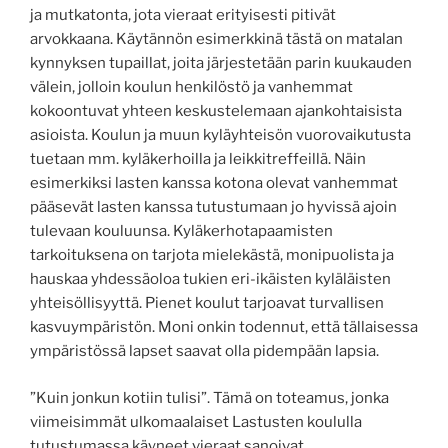
ja mutkatonta, jota vieraat erityisesti pitivät
arvokkaana. Käytännön esimerkkinä tästä on matalan
kynnyksen tupaillat, joita järjestetään parin kuukauden
välein, jolloin koulun henkilöstö ja vanhemmat
kokoontuvat yhteen keskustelemaan ajankohtaisista
asioista. Koulun ja muun kyläyhteisön vuorovaikutusta
tuetaan mm. kyläkerhoilla ja leikkitreffeillä. Näin
esimerkiksi lasten kanssa kotona olevat vanhemmat
pääsevät lasten kanssa tutustumaan jo hyvissä ajoin
tulevaan kouluunsa. Kyläkerhotapaamisten
tarkoituksena on tarjota mielekästä, monipuolista ja
hauskaa yhdessäoloa tukien eri-ikäisten kyläläisten
yhteisöllisyyttä. Pienet koulut tarjoavat turvallisen
kasvuympäristön. Moni onkin todennut, että tällaisessa
ympäristössä lapset saavat olla pidempään lapsia.
”Kuin jonkun kotiin tulisi”. Tämä on toteamus, jonka
viimeisimmät ulkomaalaiset Lastusten koululla
tutustumassa käyneet vieraat sanoivat.