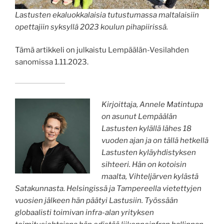
Lastusten ekaluokkalaisia tutustumassa maltalaisiin
opettajiin syksyllä 2023 koulun pihapiirissä.
Tämä artikkeli on julkaistu Lempäälän-Vesilahden
sanomissa 1.11.2023.
Kirjoittaja, Annele Matintupa
on asunut Lempäälän
Lastusten kylällä lähes 18
vuoden ajan ja on tällä hetkellä
Lastusten kyläyhdistyksen
sihteeri. Hän on kotoisin
maalta, Vihteljärven kylästä
Satakunnasta. Helsingissä ja Tampereella vietettyjen
vuosien jälkeen hän päätyi Lastusiin. Työssään
globaalisti toimivan infra-alan yrityksen