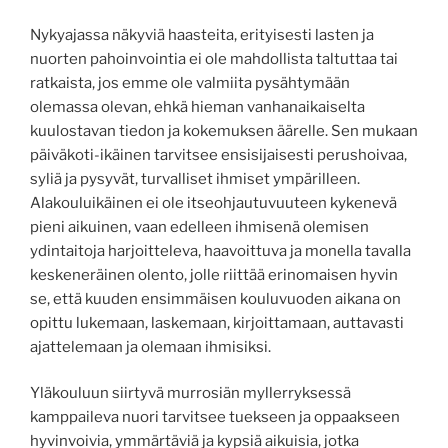
Nykyajassa näkyviä haasteita, erityisesti lasten ja
nuorten pahoinvointia ei ole mahdollista taltuttaa tai
ratkaista, jos emme ole valmiita pysähtymään
olemassa olevan, ehkä hieman vanhanaikaiselta
kuulostavan tiedon ja kokemuksen äärelle. Sen mukaan
päiväkoti-ikäinen tarvitsee ensisijaisesti perushoivaa,
syliä ja pysyvät, turvalliset ihmiset ympärilleen.
Alakouluikäinen ei ole itseohjautuvuuteen kykenevä
pieni aikuinen, vaan edelleen ihmisenä olemisen
ydintaitoja harjoitteleva, haavoittuva ja monella tavalla
keskeneräinen olento, jolle riittää erinomaisen hyvin
se, että kuuden ensimmäisen kouluvuoden aikana on
opittu lukemaan, laskemaan, kirjoittamaan, auttavasti
ajattelemaan ja olemaan ihmisiksi.
Yläkouluun siirtyvä murrosiän myllerryksessä
kamppaileva nuori tarvitsee tuekseen ja oppaakseen
hyvinvoivia, ymmärtäviä ja kypsiä aikuisia, jotka