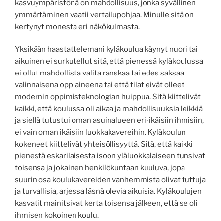
kasvuympäristönä on mahdollisuus, jonka syvällinen
ymmärtäminen vaatii vertailupohjaa. Minulle sitä on
kertynyt monesta eri näkökulmasta.
Yksikään haastattelemani kyläkoulua käynyt nuori tai
aikuinen ei surkutellut sitä, että pienessä kyläkoulussa
ei ollut mahdollista valita ranskaa tai edes saksaa
valinnaisena oppiaineena tai että tilat eivät olleet
modernin oppimisteknologian huippua. Sitä kiittelivät
kaikki, että koulussa oli aikaa ja mahdollisuuksia leikkiä
ja siellä tutustui oman asuinalueen eri-ikäisiin ihmisiin,
ei vain oman ikäisiin luokkakavereihin. Kyläkoulun
kokeneet kiittelivät yhteisöllisyyttä. Sitä, että kaikki
pienestä eskarilaisesta isoon yläluokkalaiseen tunsivat
toisensa ja jokainen henkilökuntaan kuuluva, jopa
suurin osa koulukavereiden vanhemmista olivat tuttuja
ja turvallisia, arjessa läsnä olevia aikuisia. Kyläkoulujen
kasvatit mainitsivat kerta toisensa jälkeen, että se oli
ihmisen kokoinen koulu.