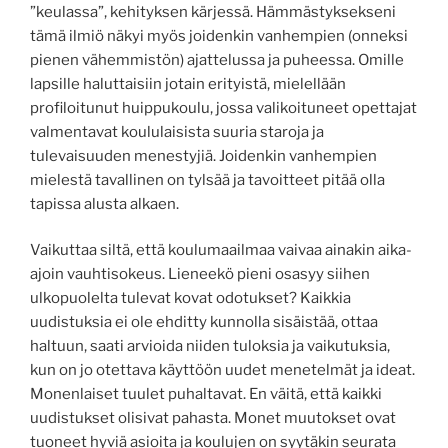
”keulassa”, kehityksen kärjessä. Hämmästyksekseni
tämä ilmiö näkyi myös joidenkin vanhempien (onneksi
pienen vähemmistön) ajattelussa ja puheessa. Omille
lapsille haluttaisiin jotain erityistä, mielellään
profiloitunut huippukoulu, jossa valikoituneet opettajat
valmentavat koululaisista suuria staroja ja
tulevaisuuden menestyjiä. Joidenkin vanhempien
mielestä tavallinen on tylsää ja tavoitteet pitää olla
tapissa alusta alkaen.
Vaikuttaa siltä, että koulumaailmaa vaivaa ainakin aika-
ajoin vauhtisokeus. Lieneekö pieni osasyy siihen
ulkopuolelta tulevat kovat odotukset? Kaikkia
uudistuksia ei ole ehditty kunnolla sisäistää, ottaa
haltuun, saati arvioida niiden tuloksia ja vaikutuksia,
kun on jo otettava käyttöön uudet menetelmät ja ideat.
Monenlaiset tuulet puhaltavat. En väitä, että kaikki
uudistukset olisivat pahasta. Monet muutokset ovat
tuoneet hyviä asioita ja koulujen on syytäkin seurata