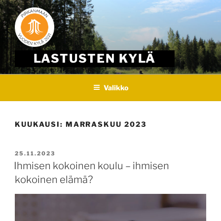
Skip
to
content
LASTUSTEN KYLÄ
Valikko
KUUKAUSI:
MARRASKUU 2023
JULKAISTU
25.11.2023
Ihmisen kokoinen koulu – ihmisen
kokoinen elämä?