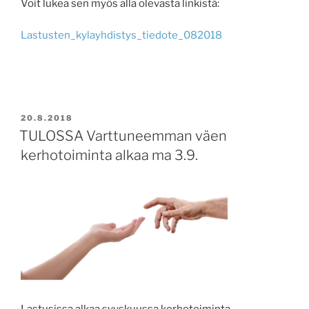
Voit lukea sen myös alla olevasta linkistä:
Lastusten_kylayhdistys_tiedote_082018
JULKAISTU
20.8.2018
TULOSSA Varttuneemman väen
kerhotoiminta alkaa ma 3.9.
Lastusissa alkaa syyskuussa kerhotoiminta