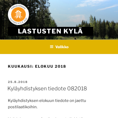
Skip
to
content
LASTUSTEN KYLÄ
Valikko
KUUKAUSI:
ELOKUU 2018
JULKAISTU
25.8.2018
Kyläyhdistyksen tiedote 082018
Kyläyhdistyksen elokuun tiedote on jaettu
postilaatikoihin.