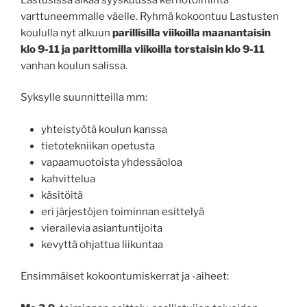
varttuneemmalle väelle. Ryhmä kokoontuu Lastusten
koululla nyt alkuun
parillisilla viikoilla maanantaisin
klo 9-11 ja parittomilla viikoilla torstaisin klo 9-11
vanhan koulun salissa.
Syksylle suunnitteilla mm:
yhteistyötä koulun kanssa
tietotekniikan opetusta
vapaamuotoista yhdessäoloa
kahvittelua
käsitöitä
eri järjestöjen toiminnan esittelyä
vierailevia asiantuntijoita
kevyttä ohjattua liikuntaa
Ensimmäiset kokoontumiskerrat ja -aiheet: