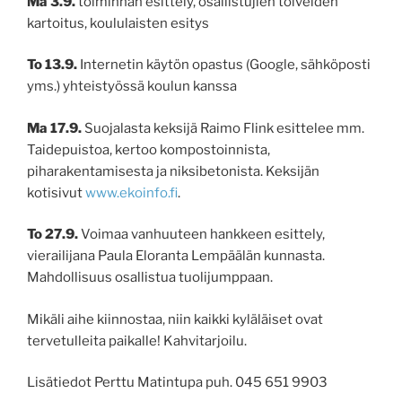
Ma 3.9.
toiminnan esittely, osallistujien toiveiden
kartoitus, koululaisten esitys
To 13.9.
Internetin käytön opastus (Google, sähköposti
yms.) yhteistyössä koulun kanssa
Ma 17.9.
Suojalasta keksijä Raimo Flink esittelee mm.
Taidepuistoa, kertoo kompostoinnista,
piharakentamisesta ja niksibetonista. Keksijän
kotisivut
www.ekoinfo.fi
.
To 27.9.
Voimaa vanhuuteen hankkeen esittely,
vierailijana Paula Eloranta Lempäälän kunnasta.
Mahdollisuus osallistua tuolijumppaan.
Mikäli aihe kiinnostaa, niin kaikki kyläläiset ovat
tervetulleita paikalle! Kahvitarjoilu.
Lisätiedot Perttu Matintupa puh. 045 651 9903