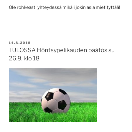
Ole rohkeasti yhteydessä mikäli jokin asia mietityttää!
JULKAISTU
14.8.2018
TULOSSA Höntsypelikauden päätös su
26.8. klo 18