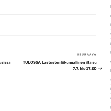
SEURAAVA
Seura
artikke
usissa
TULOSSA Lastusten liikunnallinen ilta su
7.7. klo 17.30