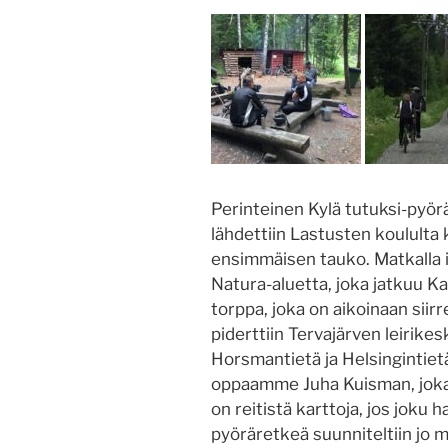
Perinteinen Kylä tutuksi-pyörä
lähdettiin Lastusten koululta 
ensimmäisen tauko. Matkalla i
Natura-aluetta, joka jatkuu Kan
torppa, joka on aikoinaan sii
piderttiin Tervajärven leirike
Horsmantietä ja Helsingintietä 
oppaamme Juha Kuisman, joka ke
on reitistä karttoja, jos joku
pyöräretkeä suunniteltiin jo 