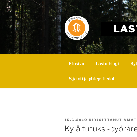
Skip
to
content
LAS
Etusivu
Lastu-blogi
Ky
Sijainti ja yhteystiedot
JULKAISTU
15.6.2019
KIRJOITTANUT
AMAT
Kylä tutuksi-pyörär