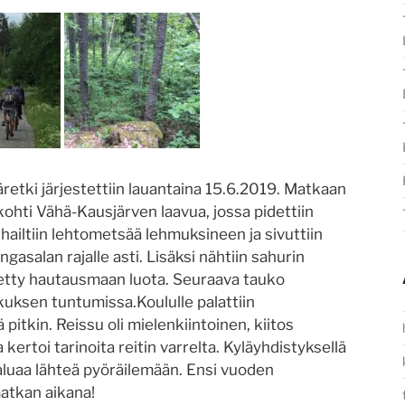
retki järjestettiin lauantaina 15.6.2019. Matkaan
kohti Vähä-Kausjärven laavua, jossa pidettiin
hailtiin lehtometsää lehmuksineen ja sivuttiin
gasalan rajalle asti. Lisäksi nähtiin sahurin
rretty hautausmaan luota. Seuraava tauko
skuksen tuntumissa.Koululle palattiin
pitkin. Reissu oli mielenkiintoinen, kiitos
rtoi tarinoita reitin varrelta. Kyläyhdistyksellä
 haluaa lähteä pyöräilemään. Ensi vuoden
matkan aikana!