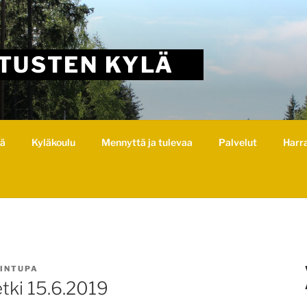
TUSTEN KYLÄ
lä
Kyläkoulu
Mennyttä ja tulevaa
Palvelut
Harr
INTUPA
etki 15.6.2019