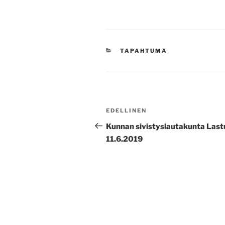
KATEGORIAT
TAPAHTUMA
Artikkelien
Edellinen
EDELLINEN
selaus
artikkeli
Kunnan sivistyslautakunta Last
11.6.2019