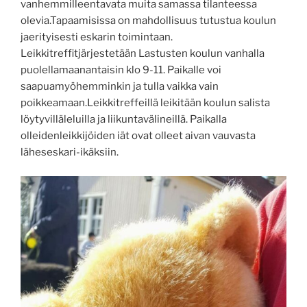
vanhemmilleentavata muita samassa tilanteessa
olevia.Tapaamisissa on mahdollisuus tutustua koulun
jaerityisesti eskarin toimintaan.
Leikkitreffitjärjestetään Lastusten koulun vanhalla
puolellamaanantaisin klo 9-11. Paikalle voi
saapuamyöhemminkin ja tulla vaikka vain
poikkeamaan.Leikkitreffeillä leikitään koulun salista
löytyvilläleluilla ja liikuntavälineillä. Paikalla
olleidenleikkijöiden iät ovat olleet aivan vauvasta
läheseskari-ikäksiin.