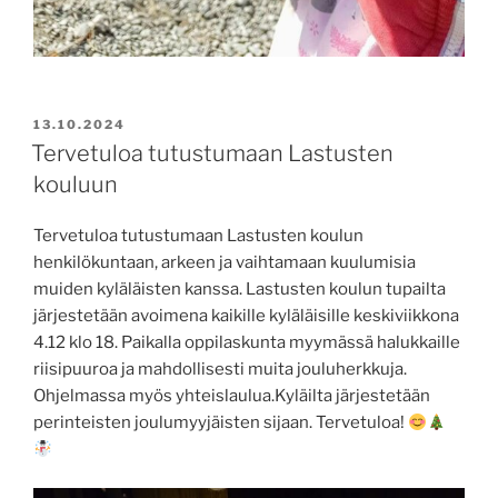
JULKAISTU
13.10.2024
Tervetuloa tutustumaan Lastusten
kouluun
Tervetuloa tutustumaan Lastusten koulun
henkilökuntaan, arkeen ja vaihtamaan kuulumisia
muiden kyläläisten kanssa. Lastusten koulun tupailta
järjestetään avoimena kaikille kyläläisille keskiviikkona
4.12 klo 18. Paikalla oppilaskunta myymässä halukkaille
riisipuuroa ja mahdollisesti muita jouluherkkuja.
Ohjelmassa myös yhteislaulua.Kyläilta järjestetään
perinteisten joulumyyjäisten sijaan. Tervetuloa!