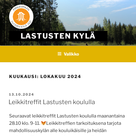
Skip
to
content
LASTUSTEN KYLÄ
Valikko
KUUKAUSI:
LOKAKUU 2024
JULKAISTU
13.10.2024
Leikkitreffit Lastusten koululla
Seuraavat leikkitreffit Lastusten koululla maanantaina
28.10 klo. 9-11.
Leikkitreffien tarkoituksena tarjota
mahdollisuuskylän alle kouluikäisille ja heidän