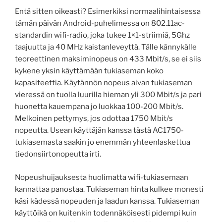
Entä sitten oikeasti? Esimerkiksi normaalihintaisessa
tämän päivän Android-puhelimessa on 802.11ac-
standardin wifi-radio, joka tukee 1×1-striimiä, 5Ghz
taajuutta ja 40 MHz kaistanleveyttä. Tälle kännykälle
teoreettinen maksiminopeus on 433 Mbit/s, se ei siis
kykene yksin käyttämään tukiaseman koko
kapasiteettia. Käytännön nopeus aivan tukiaseman
vieressä on tuolla luurilla hieman yli 300 Mbit/s ja pari
huonetta kauempana jo luokkaa 100-200 Mbit/s.
Melkoinen pettymys, jos odottaa 1750 Mbit/s
nopeutta. Usean käyttäjän kanssa tästä AC1750-
tukiasemasta saakin jo enemmän yhteenlaskettua
tiedonsiirtonopeutta irti.
Nopeushuijauksesta huolimatta wifi-tukiasemaan
kannattaa panostaa. Tukiaseman hinta kulkee monesti
käsi kädessä nopeuden ja laadun kanssa. Tukiaseman
käyttöikä on kuitenkin todennäköisesti pidempi kuin