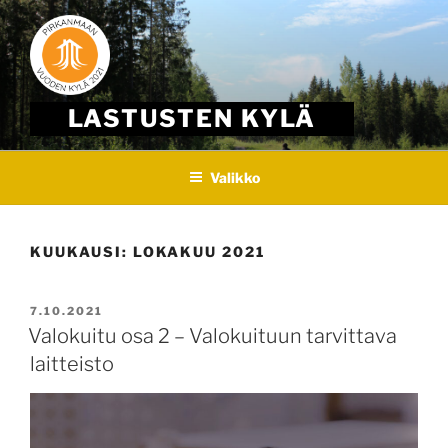
Skip
to
content
LASTUSTEN KYLÄ
Valikko
KUUKAUSI:
LOKAKUU 2021
JULKAISTU
7.10.2021
Valokuitu osa 2 – Valokuituun tarvittava
laitteisto