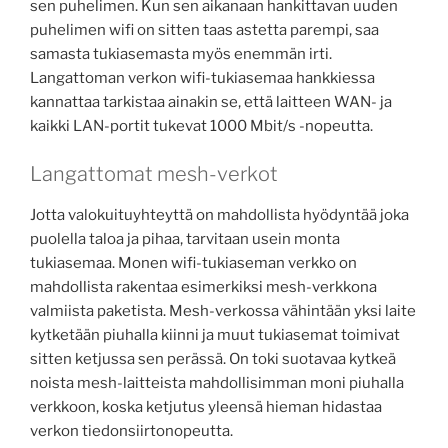
sen puhelimen. Kun sen aikanaan hankittavan uuden
puhelimen wifi on sitten taas astetta parempi, saa
samasta tukiasemasta myös enemmän irti.
Langattoman verkon wifi-tukiasemaa hankkiessa
kannattaa tarkistaa ainakin se, että laitteen WAN- ja
kaikki LAN-portit tukevat 1000 Mbit/s -nopeutta.
Langattomat mesh-verkot
Jotta valokuituyhteyttä on mahdollista hyödyntää joka
puolella taloa ja pihaa, tarvitaan usein monta
tukiasemaa. Monen wifi-tukiaseman verkko on
mahdollista rakentaa esimerkiksi mesh-verkkona
valmiista paketista. Mesh-verkossa vähintään yksi laite
kytketään piuhalla kiinni ja muut tukiasemat toimivat
sitten ketjussa sen perässä. On toki suotavaa kytkeä
noista mesh-laitteista mahdollisimman moni piuhalla
verkkoon, koska ketjutus yleensä hieman hidastaa
verkon tiedonsiirtonopeutta.