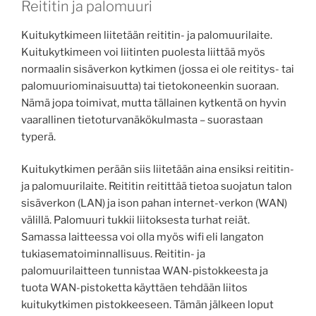
Reititin ja palomuuri
Kuitukytkimeen liitetään reititin- ja palomuurilaite.
Kuitukytkimeen voi liitinten puolesta liittää myös
normaalin sisäverkon kytkimen (jossa ei ole reititys- tai
palomuuriominaisuutta) tai tietokoneenkin suoraan.
Nämä jopa toimivat, mutta tällainen kytkentä on hyvin
vaarallinen tietoturvanäkökulmasta – suorastaan
typerä.
Kuitukytkimen perään siis liitetään aina ensiksi reititin-
ja palomuurilaite. Reititin reitittää tietoa suojatun talon
sisäverkon (LAN) ja ison pahan internet-verkon (WAN)
välillä. Palomuuri tukkii liitoksesta turhat reiät.
Samassa laitteessa voi olla myös wifi eli langaton
tukiasematoiminnallisuus. Reititin- ja
palomuurilaitteen tunnistaa WAN-pistokkeesta ja
tuota WAN-pistoketta käyttäen tehdään liitos
kuitukytkimen pistokkeeseen. Tämän jälkeen loput