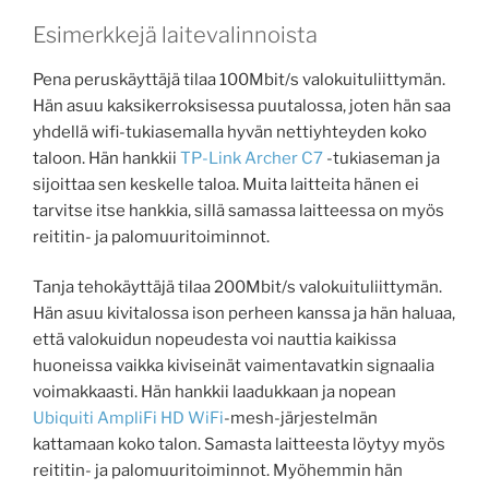
Esimerkkejä laitevalinnoista
Pena peruskäyttäjä tilaa 100Mbit/s valokuituliittymän.
Hän asuu kaksikerroksisessa puutalossa, joten hän saa
yhdellä wifi-tukiasemalla hyvän nettiyhteyden koko
taloon. Hän hankkii
TP-Link Archer C7
-tukiaseman ja
sijoittaa sen keskelle taloa. Muita laitteita hänen ei
tarvitse itse hankkia, sillä samassa laitteessa on myös
reititin- ja palomuuritoiminnot.
Tanja tehokäyttäjä tilaa 200Mbit/s valokuituliittymän.
Hän asuu kivitalossa ison perheen kanssa ja hän haluaa,
että valokuidun nopeudesta voi nauttia kaikissa
huoneissa vaikka kiviseinät vaimentavatkin signaalia
voimakkaasti. Hän hankkii laadukkaan ja nopean
Ubiquiti AmpliFi HD WiFi
-mesh-järjestelmän
kattamaan koko talon. Samasta laitteesta löytyy myös
reititin- ja palomuuritoiminnot. Myöhemmin hän