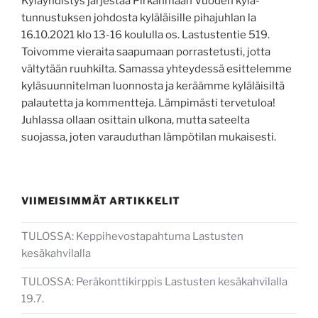
Kyläyhdistys järjestää Pirkanmaan Vuoden kylä-
tunnustuksen johdosta kyläläisille pihajuhlan la
16.10.2021 klo 13-16 koululla os. Lastustentie 519.
Toivomme vieraita saapumaan porrastetusti, jotta
vältytään ruuhkilta. Samassa yhteydessä esittelemme
kyläsuunnitelman luonnosta ja keräämme kyläläisiltä
palautetta ja kommentteja. Lämpimästi tervetuloa!
Juhlassa ollaan osittain ulkona, mutta sateelta
suojassa, joten varauduthan lämpötilan mukaisesti.
VIIMEISIMMÄT ARTIKKELIT
TULOSSA: Keppihevostapahtuma Lastusten
kesäkahvilalla
TULOSSA: Peräkonttikirppis Lastusten kesäkahvilalla
19.7.