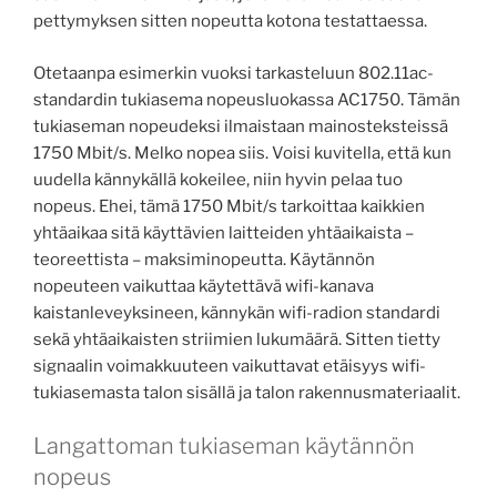
pettymyksen sitten nopeutta kotona testattaessa.
Otetaanpa esimerkin vuoksi tarkasteluun 802.11ac-
standardin tukiasema nopeusluokassa AC1750. Tämän
tukiaseman nopeudeksi ilmaistaan mainosteksteissä
1750 Mbit/s. Melko nopea siis. Voisi kuvitella, että kun
uudella kännykällä kokeilee, niin hyvin pelaa tuo
nopeus. Ehei, tämä 1750 Mbit/s tarkoittaa kaikkien
yhtäaikaa sitä käyttävien laitteiden yhtäaikaista –
teoreettista – maksiminopeutta. Käytännön
nopeuteen vaikuttaa käytettävä wifi-kanava
kaistanleveyksineen, kännykän wifi-radion standardi
sekä yhtäaikaisten striimien lukumäärä. Sitten tietty
signaalin voimakkuuteen vaikuttavat etäisyys wifi-
tukiasemasta talon sisällä ja talon rakennusmateriaalit.
Langattoman tukiaseman käytännön
nopeus