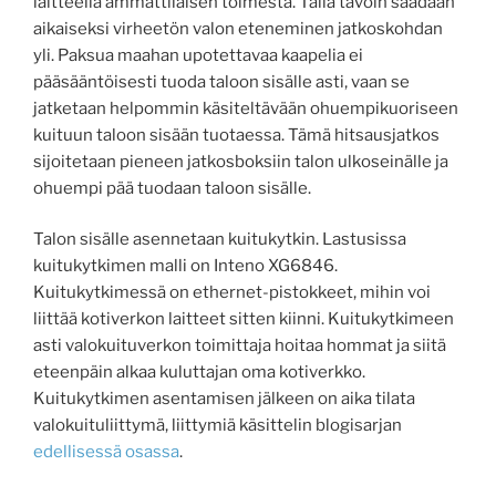
laitteella ammattilaisen toimesta. Tällä tavoin saadaan
aikaiseksi virheetön valon eteneminen jatkoskohdan
yli. Paksua maahan upotettavaa kaapelia ei
pääsääntöisesti tuoda taloon sisälle asti, vaan se
jatketaan helpommin käsiteltävään ohuempikuoriseen
kuituun taloon sisään tuotaessa. Tämä hitsausjatkos
sijoitetaan pieneen jatkosboksiin talon ulkoseinälle ja
ohuempi pää tuodaan taloon sisälle.
Talon sisälle asennetaan kuitukytkin. Lastusissa
kuitukytkimen malli on Inteno XG6846.
Kuitukytkimessä on ethernet-pistokkeet, mihin voi
liittää kotiverkon laitteet sitten kiinni. Kuitukytkimeen
asti valokuituverkon toimittaja hoitaa hommat ja siitä
eteenpäin alkaa kuluttajan oma kotiverkko.
Kuitukytkimen asentamisen jälkeen on aika tilata
valokuituliittymä, liittymiä käsittelin blogisarjan
edellisessä osassa
.