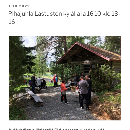
JULKAISTU
1.10.2021
Pihajuhla Lastusten kylällä la 16.10 klo 13-
16