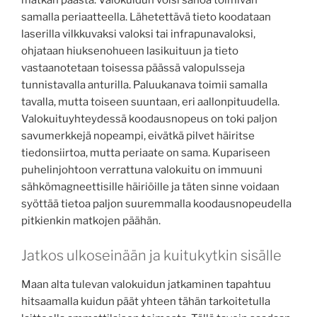
matkan päästä. Valokuidun voisi sanoa toimivan
samalla periaatteella. Lähetettävä tieto koodataan
laserilla vilkkuvaksi valoksi tai infrapunavaloksi,
ohjataan hiuksenohueen lasikuituun ja tieto
vastaanotetaan toisessa päässä valopulsseja
tunnistavalla anturilla. Paluukanava toimii samalla
tavalla, mutta toiseen suuntaan, eri aallonpituudella.
Valokuituyhteydessä koodausnopeus on toki paljon
savumerkkejä nopeampi, eivätkä pilvet häiritse
tiedonsiirtoa, mutta periaate on sama. Kupariseen
puhelinjohtoon verrattuna valokuitu on immuuni
sähkömagneettisille häiriöille ja täten sinne voidaan
syöttää tietoa paljon suuremmalla koodausnopeudella
pitkienkin matkojen päähän.
Jatkos ulkoseinään ja kuitukytkin sisälle
Maan alta tulevan valokuidun jatkaminen tapahtuu
hitsaamalla kuidun päät yhteen tähän tarkoitetulla