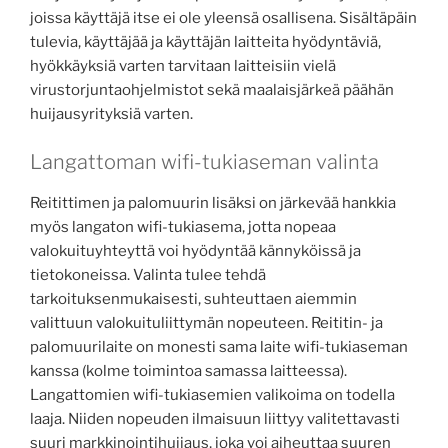
joissa käyttäjä itse ei ole yleensä osallisena. Sisältäpäin
tulevia, käyttäjää ja käyttäjän laitteita hyödyntäviä,
hyökkäyksiä varten tarvitaan laitteisiin vielä
virustorjuntaohjelmistot sekä maalaisjärkeä päähän
huijausyrityksiä varten.
Langattoman wifi-tukiaseman valinta
Reitittimen ja palomuurin lisäksi on järkevää hankkia
myös langaton wifi-tukiasema, jotta nopeaa
valokuituyhteyttä voi hyödyntää kännyköissä ja
tietokoneissa. Valinta tulee tehdä
tarkoituksenmukaisesti, suhteuttaen aiemmin
valittuun valokuituliittymän nopeuteen. Reititin- ja
palomuurilaite on monesti sama laite wifi-tukiaseman
kanssa (kolme toimintoa samassa laitteessa).
Langattomien wifi-tukiasemien valikoima on todella
laaja. Niiden nopeuden ilmaisuun liittyy valitettavasti
suuri markkinointihuijaus, joka voi aiheuttaa suuren