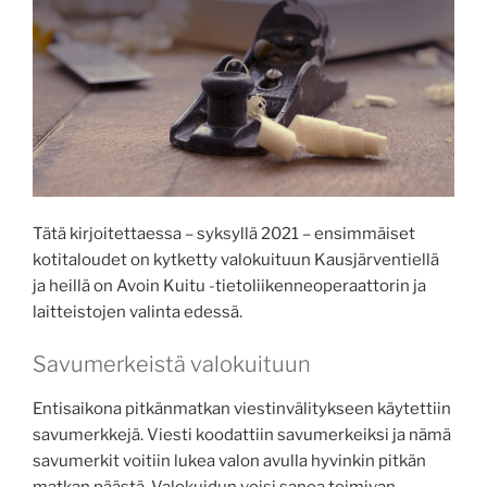
Tätä kirjoitettaessa – syksyllä 2021 – ensimmäiset
kotitaloudet on kytketty valokuituun Kausjärventiellä
ja heillä on Avoin Kuitu -tietoliikenneoperaattorin ja
laitteistojen valinta edessä.
Savumerkeistä valokuituun
Entisaikona pitkänmatkan viestinvälitykseen käytettiin
savumerkkejä. Viesti koodattiin savumerkeiksi ja nämä
savumerkit voitiin lukea valon avulla hyvinkin pitkän