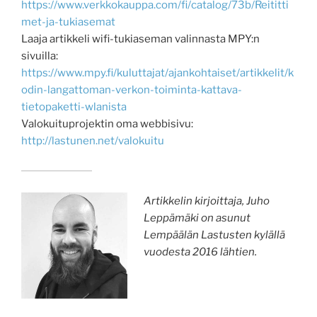
https://www.verkkokauppa.com/fi/catalog/73b/Reititti
met-ja-tukiasemat
Laaja artikkeli wifi-tukiaseman valinnasta MPY:n
sivuilla:
https://www.mpy.fi/kuluttajat/ajankohtaiset/artikkelit/k
odin-langattoman-verkon-toiminta-kattava-
tietopaketti-wlanista
Valokuituprojektin oma webbisivu:
http://lastunen.net/valokuitu
Artikkelin kirjoittaja, Juho
Leppämäki on asunut
Lempäälän Lastusten kylällä
vuodesta 2016 lähtien.