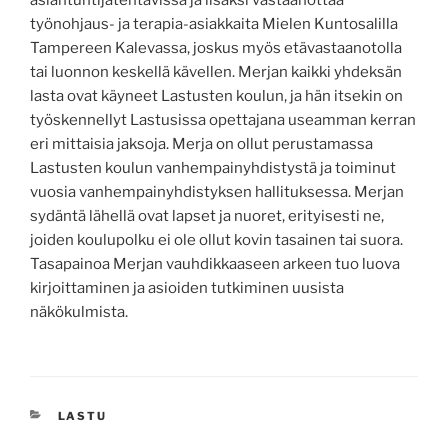
työnohjaus- ja terapia-asiakkaita Mielen Kuntosalilla
Tampereen Kalevassa, joskus myös etävastaanotolla
tai luonnon keskellä kävellen. Merjan kaikki yhdeksän
lasta ovat käyneet Lastusten koulun, ja hän itsekin on
työskennellyt Lastusissa opettajana useamman kerran
eri mittaisia jaksoja. Merja on ollut perustamassa
Lastusten koulun vanhempainyhdistystä ja toiminut
vuosia vanhempainyhdistyksen hallituksessa. Merjan
sydäntä lähellä ovat lapset ja nuoret, erityisesti ne,
joiden koulupolku ei ole ollut kovin tasainen tai suora.
Tasapainoa Merjan vauhdikkaaseen arkeen tuo luova
kirjoittaminen ja asioiden tutkiminen uusista
näkökulmista.
KATEGORIAT
LASTU