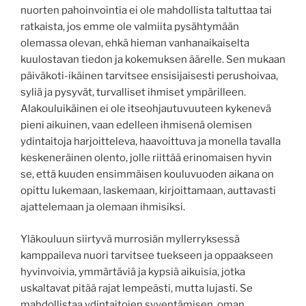
nuorten pahoinvointia ei ole mahdollista taltuttaa tai
ratkaista, jos emme ole valmiita pysähtymään
olemassa olevan, ehkä hieman vanhanaikaiselta
kuulostavan tiedon ja kokemuksen äärelle. Sen mukaan
päiväkoti-ikäinen tarvitsee ensisijaisesti perushoivaa,
syliä ja pysyvät, turvalliset ihmiset ympärilleen.
Alakouluikäinen ei ole itseohjautuvuuteen kykenevä
pieni aikuinen, vaan edelleen ihmisenä olemisen
ydintaitoja harjoitteleva, haavoittuva ja monella tavalla
keskeneräinen olento, jolle riittää erinomaisen hyvin
se, että kuuden ensimmäisen kouluvuoden aikana on
opittu lukemaan, laskemaan, kirjoittamaan, auttavasti
ajattelemaan ja olemaan ihmisiksi.
Yläkouluun siirtyvä murrosiän myllerryksessä
kamppaileva nuori tarvitsee tuekseen ja oppaakseen
hyvinvoivia, ymmärtäviä ja kypsiä aikuisia, jotka
uskaltavat pitää rajat lempeästi, mutta lujasti. Se
mahdollistaa ydintaitojen syventämisen, oman