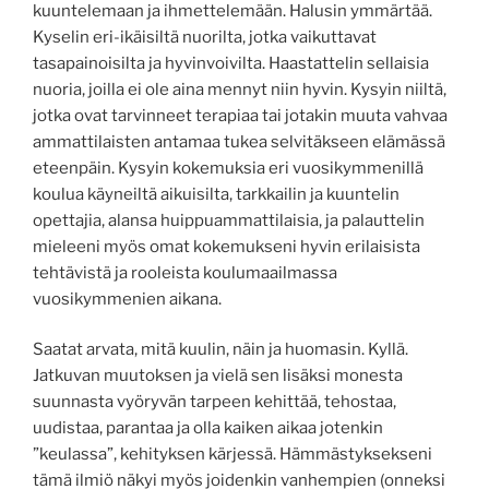
kuuntelemaan ja ihmettelemään. Halusin ymmärtää.
Kyselin eri-ikäisiltä nuorilta, jotka vaikuttavat
tasapainoisilta ja hyvinvoivilta. Haastattelin sellaisia
nuoria, joilla ei ole aina mennyt niin hyvin. Kysyin niiltä,
jotka ovat tarvinneet terapiaa tai jotakin muuta vahvaa
ammattilaisten antamaa tukea selvitäkseen elämässä
eteenpäin. Kysyin kokemuksia eri vuosikymmenillä
koulua käyneiltä aikuisilta, tarkkailin ja kuuntelin
opettajia, alansa huippuammattilaisia, ja palauttelin
mieleeni myös omat kokemukseni hyvin erilaisista
tehtävistä ja rooleista koulumaailmassa
vuosikymmenien aikana.
Saatat arvata, mitä kuulin, näin ja huomasin. Kyllä.
Jatkuvan muutoksen ja vielä sen lisäksi monesta
suunnasta vyöryvän tarpeen kehittää, tehostaa,
uudistaa, parantaa ja olla kaiken aikaa jotenkin
”keulassa”, kehityksen kärjessä. Hämmästyksekseni
tämä ilmiö näkyi myös joidenkin vanhempien (onneksi