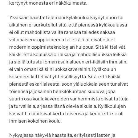
kertynyt monesta eri näkökulmasta.
Yksikään haastattelemani kyläkoulua käynyt nuori tai
aikuinen ei surkutellut sitä, että pienessä kyläkoulussa
ei ollut mahdollista valita ranskaa tai edes saksaa
valinnaisena oppiaineena tai että tilat eivät olleet
modernin oppimisteknologian huippua. Sitä kiittelivät
kaikki, että koulussa oli aikaa ja mahdollisuuksia leikkiä
ja siellä tutustui oman asuinalueen eri-ikäisiin ihmisiin,
ei vain oman ikäisiin luokkakavereihin. Kyläkoulun
kokeneet kiittelivät yhteisöllisyyttä. Sitä, että kaikki
pienestä eskarilaisesta isoon yläluokkalaiseen tunsivat
toisensa ja jokainen henkilökuntaan kuuluva, jopa
suurin osa koulukavereiden vanhemmista olivat tuttuja
ja turvallisia, arjessa läsnä olevia aikuisia. Kyläkoulujen
kasvatit mainitsivat kerta toisensa jälkeen, että se oli
ihmisen kokoinen koulu.
Nykyajassa näkyviä haasteita, erityisesti lasten ja