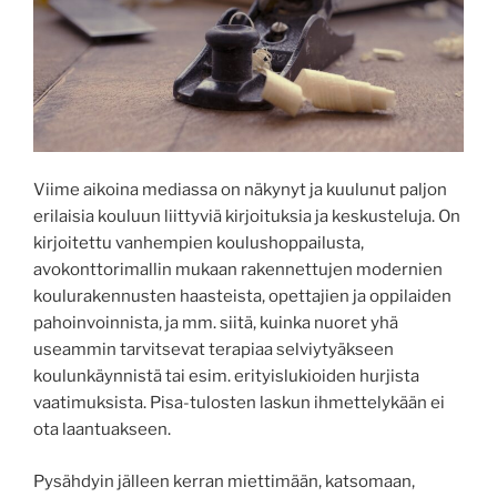
Viime aikoina mediassa on näkynyt ja kuulunut paljon
erilaisia kouluun liittyviä kirjoituksia ja keskusteluja. On
kirjoitettu vanhempien koulushoppailusta,
avokonttorimallin mukaan rakennettujen modernien
koulurakennusten haasteista, opettajien ja oppilaiden
pahoinvoinnista, ja mm. siitä, kuinka nuoret yhä
useammin tarvitsevat terapiaa selviytyäkseen
koulunkäynnistä tai esim. erityislukioiden hurjista
vaatimuksista. Pisa-tulosten laskun ihmettelykään ei
ota laantuakseen.
Pysähdyin jälleen kerran miettimään, katsomaan,