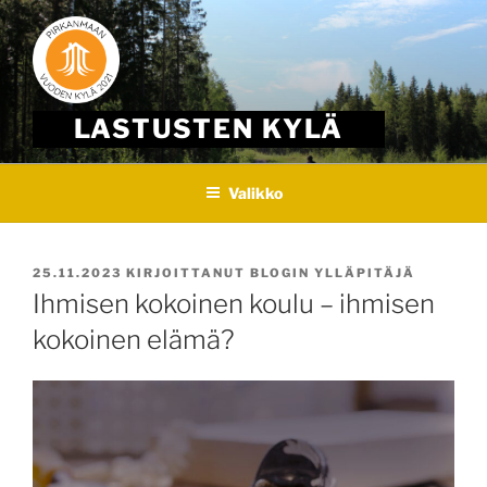
Skip
to
content
LASTUSTEN KYLÄ
Valikko
JULKAISTU
25.11.2023
KIRJOITTANUT
BLOGIN YLLÄPITÄJÄ
Ihmisen kokoinen koulu – ihmisen
kokoinen elämä?