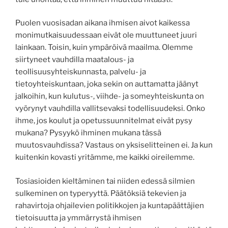
Puolen vuosisadan aikana ihmisen aivot kaikessa
monimutkaisuudessaan eivät ole muuttuneet juuri
lainkaan. Toisin, kuin ympäröivä maailma. Olemme
siirtyneet vauhdilla maatalous- ja
teollisuusyhteiskunnasta, palvelu- ja
tietoyhteiskuntaan, joka sekin on auttamatta jäänyt
jalkoihin, kun kulutus-, viihde- ja someyhteiskunta on
vyörynyt vauhdilla vallitsevaksi todellisuudeksi. Onko
ihme, jos koulut ja opetussuunnitelmat eivät pysy
mukana? Pysyykö ihminen mukana tässä
muutosvauhdissa? Vastaus on yksiselitteinen ei. Ja kun
kuitenkin kovasti yritämme, me kaikki oireilemme.
Tosiasioiden kieltäminen tai niiden edessä silmien
sulkeminen on typeryyttä. Päätöksiä tekevien ja
rahavirtoja ohjailevien politikkojen ja kuntapäättäjien
tietoisuutta ja ymmärrystä ihmisen