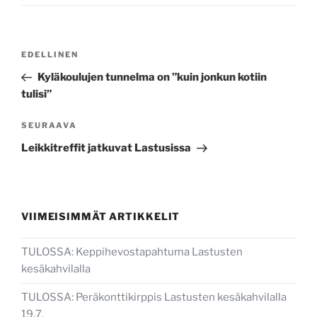
Artikkelien
Edellinen
EDELLINEN
selaus
artikkeli
Kyläkoulujen tunnelma on ”kuin jonkun kotiin
tulisi”
Seuraava
SEURAAVA
artikkeli
Leikkitreffit jatkuvat Lastusissa
VIIMEISIMMÄT ARTIKKELIT
TULOSSA: Keppihevostapahtuma Lastusten
kesäkahvilalla
TULOSSA: Peräkonttikirppis Lastusten kesäkahvilalla
19.7.