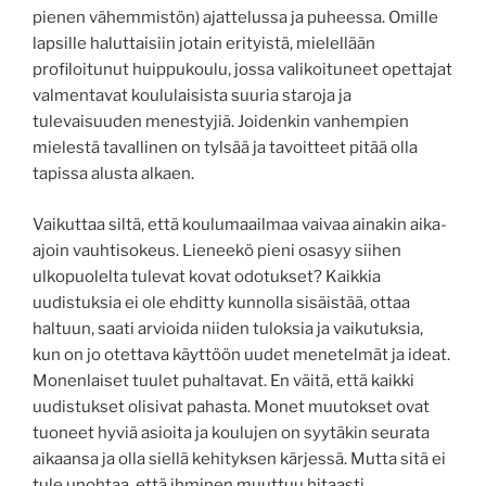
pienen vähemmistön) ajattelussa ja puheessa. Omille
lapsille haluttaisiin jotain erityistä, mielellään
profiloitunut huippukoulu, jossa valikoituneet opettajat
valmentavat koululaisista suuria staroja ja
tulevaisuuden menestyjiä. Joidenkin vanhempien
mielestä tavallinen on tylsää ja tavoitteet pitää olla
tapissa alusta alkaen.
Vaikuttaa siltä, että koulumaailmaa vaivaa ainakin aika-
ajoin vauhtisokeus. Lieneekö pieni osasyy siihen
ulkopuolelta tulevat kovat odotukset? Kaikkia
uudistuksia ei ole ehditty kunnolla sisäistää, ottaa
haltuun, saati arvioida niiden tuloksia ja vaikutuksia,
kun on jo otettava käyttöön uudet menetelmät ja ideat.
Monenlaiset tuulet puhaltavat. En väitä, että kaikki
uudistukset olisivat pahasta. Monet muutokset ovat
tuoneet hyviä asioita ja koulujen on syytäkin seurata
aikaansa ja olla siellä kehityksen kärjessä. Mutta sitä ei
tule unohtaa, että ihminen muuttuu hitaasti.