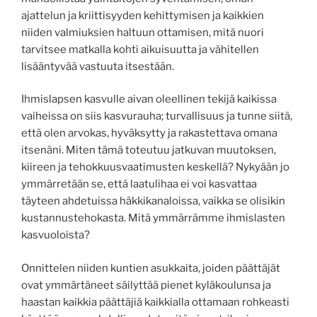
ajattelun ja kriittisyyden kehittymisen ja kaikkien
niiden valmiuksien haltuun ottamisen, mitä nuori
tarvitsee matkalla kohti aikuisuutta ja vähitellen
lisääntyvää vastuuta itsestään.
Ihmislapsen kasvulle aivan oleellinen tekijä kaikissa
vaiheissa on siis kasvurauha; turvallisuus ja tunne siitä,
että olen arvokas, hyväksytty ja rakastettava omana
itsenäni. Miten tämä toteutuu jatkuvan muutoksen,
kiireen ja tehokkuusvaatimusten keskellä? Nykyään jo
ymmärretään se, että laatulihaa ei voi kasvattaa
täyteen ahdetuissa häkkikanaloissa, vaikka se olisikin
kustannustehokasta. Mitä ymmärrämme ihmislasten
kasvuoloista?
Onnittelen niiden kuntien asukkaita, joiden päättäjät
ovat ymmärtäneet säilyttää pienet kyläkoulunsa ja
haastan kaikkia päättäjiä kaikkialla ottamaan rohkeasti