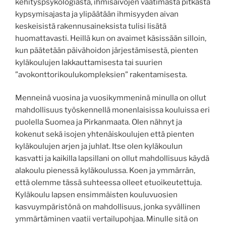
kehityspsykologiasta, ihmisaivojen vaatimasta pitkästä
kypsymisajasta ja ylipäätään ihmisyyden aivan
keskeisistä rakennusaineksista tulisi lisätä
huomattavasti. Heillä kun on avaimet käsissään silloin,
kun päätetään päivähoidon järjestämisestä, pienten
kyläkoulujen lakkauttamisesta tai suurien
”avokonttorikoulukompleksien” rakentamisesta.
Menneinä vuosina ja vuosikymmeninä minulla on ollut
mahdollisuus työskennellä monenlaisissa kouluissa eri
puolella Suomea ja Pirkanmaata. Olen nähnyt ja
kokenut sekä isojen yhtenäiskoulujen että pienten
kyläkoulujen arjen ja juhlat. Itse olen kyläkoulun
kasvatti ja kaikilla lapsillani on ollut mahdollisuus käydä
alakoulu pienessä kyläkoulussa. Koen ja ymmärrän,
että olemme tässä suhteessa olleet etuoikeutettuja.
Kyläkoulu lapsen ensimmäisten kouluvuosien
kasvuympäristönä on mahdollisuus, jonka syvällinen
ymmärtäminen vaatii vertailupohjaa. Minulle sitä on