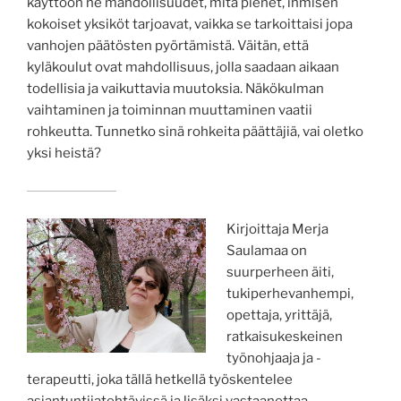
käyttöön ne mahdollisuudet, mitä pienet, ihmisen
kokoiset yksiköt tarjoavat, vaikka se tarkoittaisi jopa
vanhojen päätösten pyörtämistä. Väitän, että
kyläkoulut ovat mahdollisuus, jolla saadaan aikaan
todellisia ja vaikuttavia muutoksia. Näkökulman
vaihtaminen ja toiminnan muuttaminen vaatii
rohkeutta. Tunnetko sinä rohkeita päättäjiä, vai oletko
yksi heistä?
Kirjoittaja Merja
Saulamaa on
suurperheen äiti,
tukiperhevanhempi,
opettaja, yrittäjä,
ratkaisukeskeinen
työnohjaaja ja -
terapeutti, joka tällä hetkellä työskentelee
asiantuntijatehtävissä ja lisäksi vastaanottaa