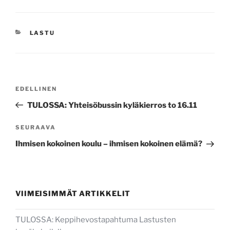
KATEGORIAT
LASTU
Artikkelien
Edellinen
EDELLINEN
selaus
artikkeli
TULOSSA: Yhteisöbussin kyläkierros to 16.11
Seuraava
SEURAAVA
artikkeli
Ihmisen kokoinen koulu – ihmisen kokoinen elämä?
VIIMEISIMMÄT ARTIKKELIT
TULOSSA: Keppihevostapahtuma Lastusten