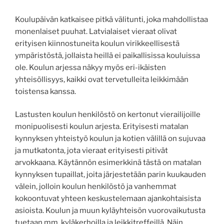
Koulupäivän katkaisee pitkä välitunti, joka mahdollistaa
monenlaiset puuhat. Latvialaiset vieraat olivat
erityisen kiinnostuneita koulun virikkeellisestä
ympäristöstä, jollaista heillä ei paikallisissa kouluissa
ole. Koulun arjessa näkyy myös eri-ikäisten
yhteisöllisyys, kaikki ovat tervetulleita leikkimään
toistensa kanssa.
Lastusten koulun henkilöstö on kertonut vierailijoille
monipuolisesti koulun arjesta. Erityisesti matalan
kynnyksen yhteistyö koulun ja kotien välillä on sujuvaa
ja mutkatonta, jota vieraat erityisesti pitivät
arvokkaana. Käytännön esimerkkinä tästä on matalan
kynnyksen tupaillat, joita järjestetään parin kuukauden
välein, jolloin koulun henkilöstö ja vanhemmat
kokoontuvat yhteen keskustelemaan ajankohtaisista
asioista. Koulun ja muun kyläyhteisön vuorovaikutusta
tuetaan mm. kyläkerhoilla ja leikkitreffeillä. Näin