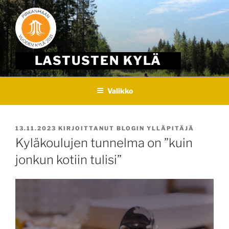
Skip
to
content
LASTUSTEN KYLÄ
Valikko
JULKAISTU
13.11.2023
KIRJOITTANUT
BLOGIN YLLÄPITÄJÄ
Kyläkoulujen tunnelma on ”kuin
jonkun kotiin tulisi”