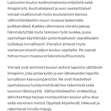
Lastusten koulun kodinomaisesta miljööstä sekä
ilmapiiristä. Australialaiset ja uusi-seelantilaiset
vieraat osallistuivat myös koululaisten kanssa
välituntileikkeihin muun muassa laskemalla
pulkkamäkeä. Kaikkia ulkomaisia vieraita jaksaa
hämmästyttää myös teknisen työn luokka, jossa
opetellaan käyttämään potentiaalisesti vaarallisiakin
työkaluja turvallisesti. Vierailut antavat myös
vastavuoroisesti paljon koulun oppilaille. He saavat
tietoa muun muassa erilaisista kulttuureista.
Vieraat ovat aistineet koulun aidosti lapsista välittävän
ilmapiirin, joka antaa kylän ja sen lähialueiden lapsille
turvallisen kasvuympäristön. He ovat ihastelleet
opetuksessa hyödynnettävää itse tekemistä sekä
luonnon läheisyyttä. Välituntileikkeihin virikkeitä ja
aktiviteetteja tarjoaa monipuolinen koulun piha-alue
sekä viereinen metsä. Oppilaat kiipeilevät, liikkuvat ja
rakentavat innolla majoja.