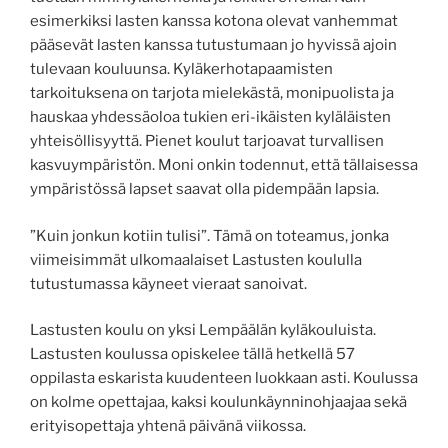
esimerkiksi lasten kanssa kotona olevat vanhemmat
pääsevät lasten kanssa tutustumaan jo hyvissä ajoin
tulevaan kouluunsa. Kyläkerhotapaamisten
tarkoituksena on tarjota mielekästä, monipuolista ja
hauskaa yhdessäoloa tukien eri-ikäisten kyläläisten
yhteisöllisyyttä. Pienet koulut tarjoavat turvallisen
kasvuympäristön. Moni onkin todennut, että tällaisessa
ympäristössä lapset saavat olla pidempään lapsia.
”Kuin jonkun kotiin tulisi”. Tämä on toteamus, jonka
viimeisimmät ulkomaalaiset Lastusten koululla
tutustumassa käyneet vieraat sanoivat.
Lastusten koulu on yksi Lempäälän kyläkouluista.
Lastusten koulussa opiskelee tällä hetkellä 57
oppilasta eskarista kuudenteen luokkaan asti. Koulussa
on kolme opettajaa, kaksi koulunkäynninohjaajaa sekä
erityisopettaja yhtenä päivänä viikossa.