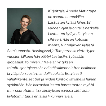
Kirjoittaja, Annele Matintupa
on asunut Lempäälän
Lastusten kylällä lähes 18
vuoden ajan ja on tällä hetkellä
Lastusten kyläyhdistyksen
sihteeri. Hän on kotoisin
maalta, Vihteljärven kylästä
Satakunnasta. Helsingissä ja Tampereella vietettyjen
vuosien jälkeen hän päätyi Lastusiin. Työssään
globaalisti toimivan infra-alan yrityksen
toimitusjohtajana hän edistää liikenneinfran hallinnan
ja ylläpidon uusia mahdollisuuksia. Erityisesti
vähäliikenteiset tiet ja niiden kunto ovat lähellä hänen
sydäntään. Hän harrastaa lasten harrastusten myötä
mm. seuratoimintaa vikellyksen parissa, aktiivista
kylätoimintaa ja erilaisia liikunnan lajeja.