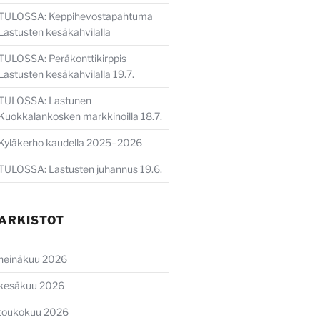
TULOSSA: Keppihevostapahtuma
Lastusten kesäkahvilalla
TULOSSA: Peräkonttikirppis
Lastusten kesäkahvilalla 19.7.
TULOSSA: Lastunen
Kuokkalankosken markkinoilla 18.7.
Kyläkerho kaudella 2025–2026
TULOSSA: Lastusten juhannus 19.6.
ARKISTOT
heinäkuu 2026
kesäkuu 2026
ava
toukokuu 2026
li