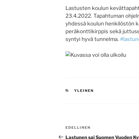
Lastusten koulun kevättapaht
23.4.2022. Tapahtuman ohjelma
yhdessä koulun henkilöstön kan
peräkonttikirppis sekä juttuse
syntyi hyvä tunnelma.
#lastu
KATEGORIAT
YLEINEN
Artikkelien
Edellinen
EDELLINEN
selaus
artikkeli
Lastunen sai Suomen Vuoden Ky