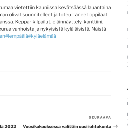
umaa vietettiin kauniissa kevätsäässä lauantaina
n olivat suunnitelleet ja toteuttaneet oppilaat
ssa. Kepparikilpailut, eläinnäyttely, kanttiini,
uraa vanhoista ja nykyisistä kyläläisistä. Näistä
nen
#lempäälä
#kyläelämää
SEURAAVA
Seura
artikke
lä 2022
Vuosikokouksessa valittiin uusi johtokunta