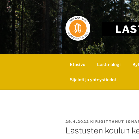
Skip
to
content
LAS
Etusivu
Lastu-blogi
Ky
Sijainti ja yhteystiedot
JULKAISTU
29.4.2022
KIRJOITTANUT
JOHA
Lastusten koulun 