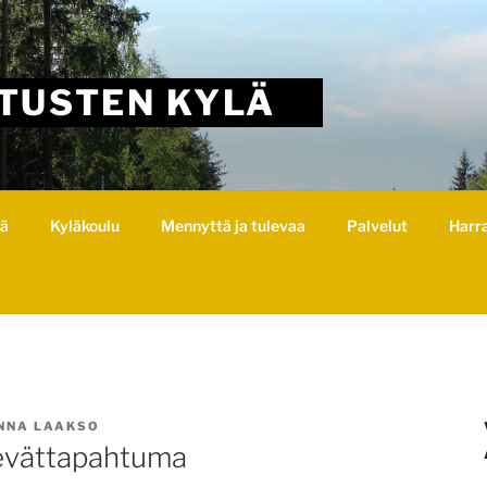
TUSTEN KYLÄ
lä
Kyläkoulu
Mennyttä ja tulevaa
Palvelut
Harr
NNA LAAKSO
kevättapahtuma