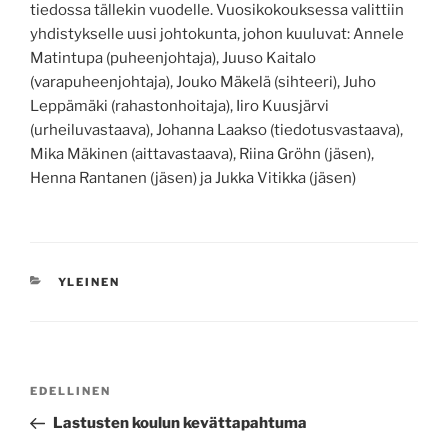
tiedossa tällekin vuodelle. Vuosikokouksessa valittiin
yhdistykselle uusi johtokunta, johon kuuluvat: Annele
Matintupa (puheenjohtaja), Juuso Kaitalo
(varapuheenjohtaja), Jouko Mäkelä (sihteeri), Juho
Leppämäki (rahastonhoitaja), Iiro Kuusjärvi
(urheiluvastaava), Johanna Laakso (tiedotusvastaava),
Mika Mäkinen (aittavastaava), Riina Gröhn (jäsen),
Henna Rantanen (jäsen) ja Jukka Vitikka (jäsen)
KATEGORIAT
YLEINEN
Artikkelien
Edellinen
EDELLINEN
selaus
artikkeli
Lastusten koulun kevättapahtuma