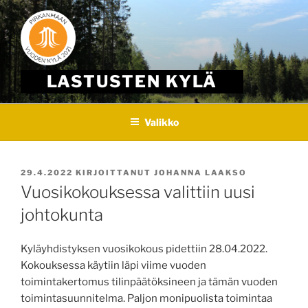
Skip
to
content
LASTUSTEN KYLÄ
Valikko
JULKAISTU
29.4.2022
KIRJOITTANUT
JOHANNA LAAKSO
Vuosikokouksessa valittiin uusi
johtokunta
Kyläyhdistyksen vuosikokous pidettiin 28.04.2022.
Kokouksessa käytiin läpi viime vuoden
toimintakertomus tilinpäätöksineen ja tämän vuoden
toimintasuunnitelma. Paljon monipuolista toimintaa