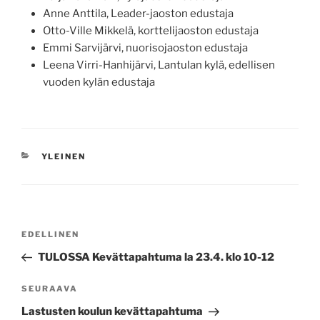
Anne Anttila, Leader-jaoston edustaja
Otto-Ville Mikkelä, korttelijaoston edustaja
Emmi Sarvijärvi, nuorisojaoston edustaja
Leena Virri-Hanhijärvi, Lantulan kylä, edellisen
vuoden kylän edustaja
KATEGORIAT
YLEINEN
Artikkelien
Edellinen
EDELLINEN
selaus
artikkeli
TULOSSA Kevättapahtuma la 23.4. klo 10-12
Seuraava
SEURAAVA
artikkeli
Lastusten koulun kevättapahtuma