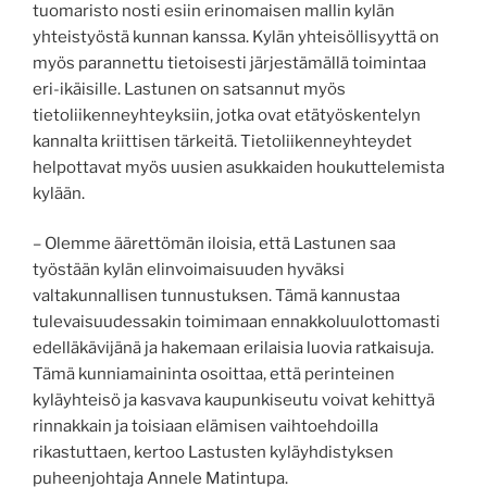
tuomaristo nosti esiin erinomaisen mallin kylän
yhteistyöstä kunnan kanssa. Kylän yhteisöllisyyttä on
myös parannettu tietoisesti järjestämällä toimintaa
eri-ikäisille. Lastunen on satsannut myös
tietoliikenneyhteyksiin, jotka ovat etätyöskentelyn
kannalta kriittisen tärkeitä. Tietoliikenneyhteydet
helpottavat myös uusien asukkaiden houkuttelemista
kylään.
– Olemme äärettömän iloisia, että Lastunen saa
työstään kylän elinvoimaisuuden hyväksi
valtakunnallisen tunnustuksen. Tämä kannustaa
tulevaisuudessakin toimimaan ennakkoluulottomasti
edelläkävijänä ja hakemaan erilaisia luovia ratkaisuja.
Tämä kunniamaininta osoittaa, että perinteinen
kyläyhteisö ja kasvava kaupunkiseutu voivat kehittyä
rinnakkain ja toisiaan elämisen vaihtoehdoilla
rikastuttaen, kertoo Lastusten kyläyhdistyksen
puheenjohtaja Annele Matintupa.