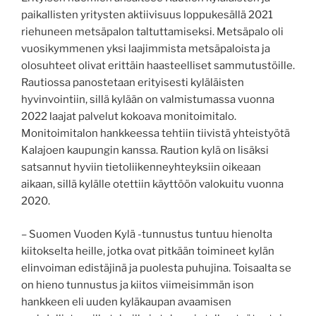
paikallisten yritysten aktiivisuus loppukesällä 2021
riehuneen metsäpalon taltuttamiseksi. Metsäpalo oli
vuosikymmenen yksi laajimmista metsäpaloista ja
olosuhteet olivat erittäin haasteelliset sammutustöille.
Rautiossa panostetaan erityisesti kyläläisten
hyvinvointiin, sillä kylään on valmistumassa vuonna
2022 laajat palvelut kokoava monitoimitalo.
Monitoimitalon hankkeessa tehtiin tiivistä yhteistyötä
Kalajoen kaupungin kanssa. Raution kylä on lisäksi
satsannut hyviin tietoliikenneyhteyksiin oikeaan
aikaan, sillä kylälle otettiin käyttöön valokuitu vuonna
2020.
– Suomen Vuoden Kylä -tunnustus tuntuu hienolta
kiitokselta heille, jotka ovat pitkään toimineet kylän
elinvoiman edistäjinä ja puolesta puhujina. Toisaalta se
on hieno tunnustus ja kiitos viimeisimmän ison
hankkeen eli uuden kyläkaupan avaamisen