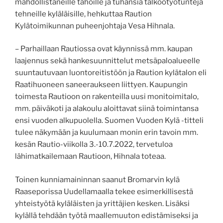
mahdollistaneille tahoille ja tuhansia talkootyötunteja
tehneille kyläläisille, hehkuttaa Raution
Kylätoimikunnan puheenjohtaja Vesa Hihnala.
– Parhaillaan Rautiossa ovat käynnissä mm. kaupan
laajennus sekä hankesuunnittelut metsäpaloalueelle
suuntautuvaan luontoreitistöön ja Raution kylätalon eli
Raatihuoneen saneeraukseen liittyen. Kaupungin
toimesta Rautioon on rakenteilla uusi monitoimitalo,
mm. päiväkoti ja alakoulu aloittavat siinä toimintansa
ensi vuoden alkupuolella. Suomen Vuoden Kylä -titteli
tulee näkymään ja kuulumaan monin erin tavoin mm.
kesän Rautio-viikolla 3.-10.7.2022, tervetuloa
lähimatkailemaan Rautioon, Hihnala toteaa.
Toinen kunniamaininnan saanut Bromarvin kylä
Raaseporissa Uudellamaalla tekee esimerkillisestä
yhteistyötä kyläläisten ja yrittäjien kesken. Lisäksi
kylällä tehdään työtä maallemuuton edistämiseksi ja