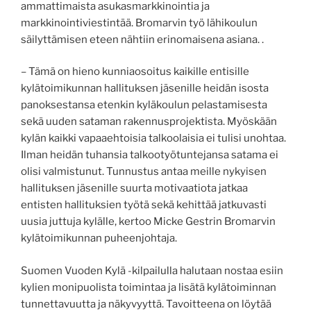
ammattimaista asukasmarkkinointia ja
markkinointiviestintää. Bromarvin työ lähikoulun
säilyttämisen eteen nähtiin erinomaisena asiana. .
– Tämä on hieno kunniaosoitus kaikille entisille
kylätoimikunnan hallituksen jäsenille heidän isosta
panoksestansa etenkin kyläkoulun pelastamisesta
sekä uuden sataman rakennusprojektista. Myöskään
kylän kaikki vapaaehtoisia talkoolaisia ei tulisi unohtaa.
Ilman heidän tuhansia talkootyötuntejansa satama ei
olisi valmistunut. Tunnustus antaa meille nykyisen
hallituksen jäsenille suurta motivaatiota jatkaa
entisten hallituksien työtä sekä kehittää jatkuvasti
uusia juttuja kylälle, kertoo Micke Gestrin Bromarvin
kylätoimikunnan puheenjohtaja.
Suomen Vuoden Kylä -kilpailulla halutaan nostaa esiin
kylien monipuolista toimintaa ja lisätä kylätoiminnan
tunnettavuutta ja näkyvyyttä. Tavoitteena on löytää