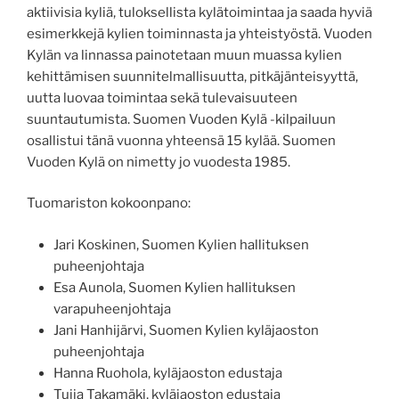
aktiivisia kyliä, tuloksellista kylätoimintaa ja saada hyviä
esimerkkejä kylien toiminnasta ja yhteistyöstä. Vuoden
Kylän va linnassa painotetaan muun muassa kylien
kehittämisen suunnitelmallisuutta, pitkäjänteisyyttä,
uutta luovaa toimintaa sekä tulevaisuuteen
suuntautumista. Suomen Vuoden Kylä -kilpailuun
osallistui tänä vuonna yhteensä 15 kylää. Suomen
Vuoden Kylä on nimetty jo vuodesta 1985.
Tuomariston kokoonpano:
Jari Koskinen, Suomen Kylien hallituksen
puheenjohtaja
Esa Aunola, Suomen Kylien hallituksen
varapuheenjohtaja
Jani Hanhijärvi, Suomen Kylien kyläjaoston
puheenjohtaja
Hanna Ruohola, kyläjaoston edustaja
Tuija Takamäki, kyläjaoston edustaja