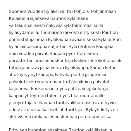
Suomen Vuoden Kyläksi valittu Pohjois-Pohjanmaan
Kalajoella sijaitseva Raution kylä tekee
valtakunnallisesti näkyvää kylätoimintaa isolla
kyläsydämellä. Tuomaristo arvosti erityisesti Raution
ponnisteluja oman kyläkaupan avaamiseksi kylälle, kun
kylän ainoa kauppa suljettiin. Kylä oli ilman kauppaa
noin vuoden päivät. Kaupan pyörittämiseen
perustettiin oma osuuskunta ja kaiken lähtökohtana oli
tehdä joustava ja palveleva kyläkauppa. Saman katon
alta löytyy nyt kauppa, kahvila, postin ja apteekin
palvelut sekä vuokra-asunto. Lähiaikoina palvelut
laajenevat koskemaan myös polttoainejakelua ja
kaupan yhteyteen tulee myös tilat muutamalle
pienyrittäjälle. Kaupan tuotevalikoimassa ovat hyvin
edustettuina paikalliset lähituottajat. Kyläyhdistys oli
aktiivisesti mukana osuuskunnan perustamisessa.
Erityisen huomion ansaitsee Raution kyläläisten ja