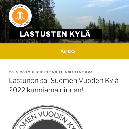
Skip
to
content
LASTUSTEN KYLÄ
Valikko
JULKAISTU
20.4.2022
KIRJOITTANUT
AMATINTUPA
Lastunen sai Suomen Vuoden Kylä
2022 kunniamaininnan!