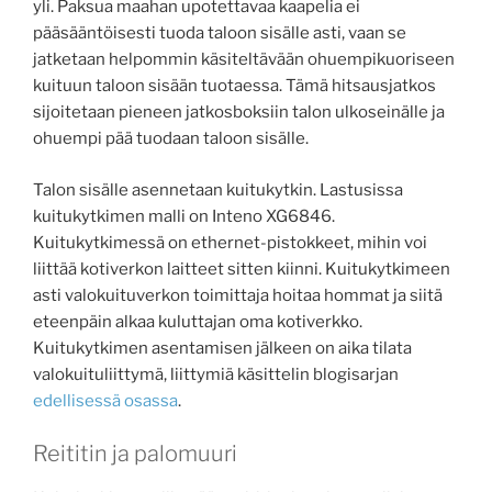
yli. Paksua maahan upotettavaa kaapelia ei
pääsääntöisesti tuoda taloon sisälle asti, vaan se
jatketaan helpommin käsiteltävään ohuempikuoriseen
kuituun taloon sisään tuotaessa. Tämä hitsausjatkos
sijoitetaan pieneen jatkosboksiin talon ulkoseinälle ja
ohuempi pää tuodaan taloon sisälle.
Talon sisälle asennetaan kuitukytkin. Lastusissa
kuitukytkimen malli on Inteno XG6846.
Kuitukytkimessä on ethernet-pistokkeet, mihin voi
liittää kotiverkon laitteet sitten kiinni. Kuitukytkimeen
asti valokuituverkon toimittaja hoitaa hommat ja siitä
eteenpäin alkaa kuluttajan oma kotiverkko.
Kuitukytkimen asentamisen jälkeen on aika tilata
valokuituliittymä, liittymiä käsittelin blogisarjan
edellisessä osassa
.
Reititin ja palomuuri