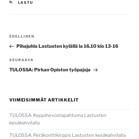
KATEGORIAT
LASTU
Artikkelien
Edellinen
EDELLINEN
selaus
artikkeli
Pihajuhla Lastusten kylällä la 16.10 klo 13-16
Seuraava
SEURAAVA
artikkeli
TULOSSA: Pirkan Opiston työpajoja
VIIMEISIMMÄT ARTIKKELIT
TULOSSA: Keppihevostapahtuma Lastusten
kesäkahvilalla
TULOSSA: Peräkonttikirppis Lastusten kesäkahvilalla