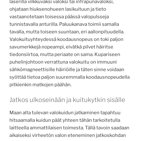
laserilla vilkkuvaksi valoksi tai infrapunavaloksi,
ohjataan hiuksenohueen lasikuituun ja tieto
vastaanotetaan toisessa päässä valopulsseja
tunnistavalla anturilla. Paluukanava toimii samalla
tavalla, mutta toiseen suuntaan, eri aallonpituudella.
Valokuituyhteydessä koodausnopeus on toki paljon
savumerkkejä nopeampi, eivätkä pilvet häiritse
tiedonsiirtoa, mutta periaate on sama. Kupariseen
puhelinjohtoon verrattuna valokuitu on immuuni
sähkömagneettisille häiriöille ja täten sinne voidaan
syöttää tietoa paljon suuremmalla koodausnopeudella
pitkienkin matkojen päähän.
Jatkos ulkoseinään ja kuitukytkin sisälle
Maan alta tulevan valokuidun jatkaminen tapahtuu
hitsaamalla kuidun päät yhteen tähän tarkoitetulla
laitteella ammattilaisen toimesta. Tällä tavoin saadaan
aikaiseksi virheetön valon eteneminen jatkoskohdan