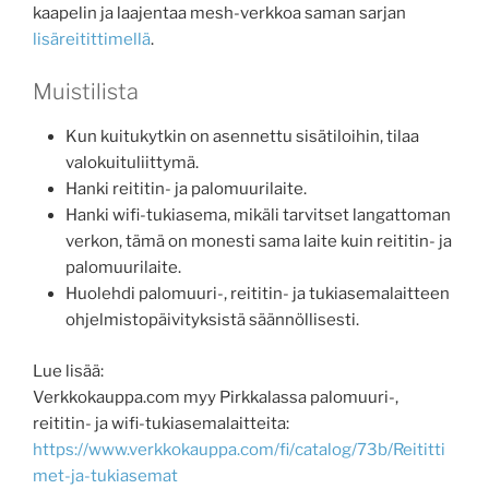
kaapelin ja laajentaa mesh-verkkoa saman sarjan
lisäreitittimellä
.
Muistilista
Kun kuitukytkin on asennettu sisätiloihin, tilaa
valokuituliittymä.
Hanki reititin- ja palomuurilaite.
Hanki wifi-tukiasema, mikäli tarvitset langattoman
verkon, tämä on monesti sama laite kuin reititin- ja
palomuurilaite.
Huolehdi palomuuri-, reititin- ja tukiasemalaitteen
ohjelmistopäivityksistä säännöllisesti.
Lue lisää:
Verkkokauppa.com myy Pirkkalassa palomuuri-,
reititin- ja wifi-tukiasemalaitteita:
https://www.verkkokauppa.com/fi/catalog/73b/Reititti
met-ja-tukiasemat