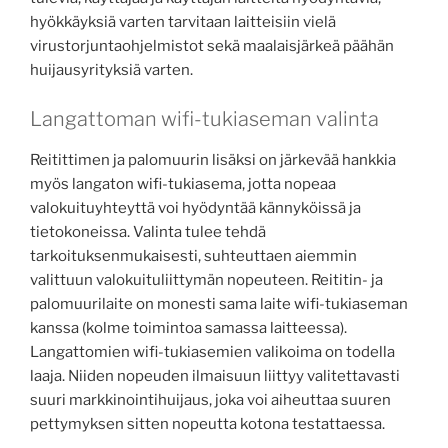
hyökkäyksiä varten tarvitaan laitteisiin vielä
virustorjuntaohjelmistot sekä maalaisjärkeä päähän
huijausyrityksiä varten.
Langattoman wifi-tukiaseman valinta
Reitittimen ja palomuurin lisäksi on järkevää hankkia
myös langaton wifi-tukiasema, jotta nopeaa
valokuituyhteyttä voi hyödyntää kännyköissä ja
tietokoneissa. Valinta tulee tehdä
tarkoituksenmukaisesti, suhteuttaen aiemmin
valittuun valokuituliittymän nopeuteen. Reititin- ja
palomuurilaite on monesti sama laite wifi-tukiaseman
kanssa (kolme toimintoa samassa laitteessa).
Langattomien wifi-tukiasemien valikoima on todella
laaja. Niiden nopeuden ilmaisuun liittyy valitettavasti
suuri markkinointihuijaus, joka voi aiheuttaa suuren
pettymyksen sitten nopeutta kotona testattaessa.