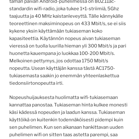
tämän päivän Android-puhelimessa on 802.11ac-
standardin wifi-radio, joka tukee 1×1-striimiä, 5Ghz
taajuutta ja 40 MHz kaistanleveyttä. Tälle kännykälle
teoreettinen maksiminopeus on 433 Mbit/s, se ei siis
kykene yksin käyttämään tukiaseman koko
kapasiteettia. Käytännön nopeus aivan tukiaseman
vieressä on tuolla luurilla hieman yli 300 Mbit/s ja pari
huonetta kauempana jo luokkaa 100-200 Mbit/s.
Melkoinen pettymys, jos odottaa 1750 Mbit/s
nopeutta. Usean käyttäjän kanssa tästä AC1750-
tukiasemasta saakin jo enemmän yhteenlaskettua
tiedonsiirtonopeutta irti.
Nopeushuijauksesta huolimatta wifi-tukiasemaan
kannattaa panostaa. Tukiaseman hinta kulkee monesti
käsi kädessä nopeuden ja laadun kanssa. Tukiaseman
käyttöikä on kuitenkin todennäköisesti pidempi kuin
sen puhelimen. Kun sen aikanaan hankittavan uuden
puhelimen wifi on sitten taas astetta parempi, saa