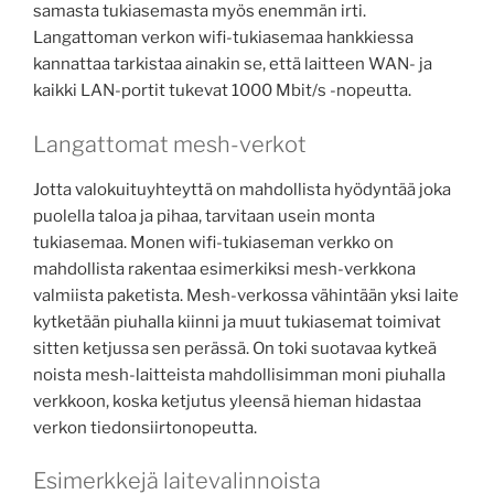
samasta tukiasemasta myös enemmän irti.
Langattoman verkon wifi-tukiasemaa hankkiessa
kannattaa tarkistaa ainakin se, että laitteen WAN- ja
kaikki LAN-portit tukevat 1000 Mbit/s -nopeutta.
Langattomat mesh-verkot
Jotta valokuituyhteyttä on mahdollista hyödyntää joka
puolella taloa ja pihaa, tarvitaan usein monta
tukiasemaa. Monen wifi-tukiaseman verkko on
mahdollista rakentaa esimerkiksi mesh-verkkona
valmiista paketista. Mesh-verkossa vähintään yksi laite
kytketään piuhalla kiinni ja muut tukiasemat toimivat
sitten ketjussa sen perässä. On toki suotavaa kytkeä
noista mesh-laitteista mahdollisimman moni piuhalla
verkkoon, koska ketjutus yleensä hieman hidastaa
verkon tiedonsiirtonopeutta.
Esimerkkejä laitevalinnoista