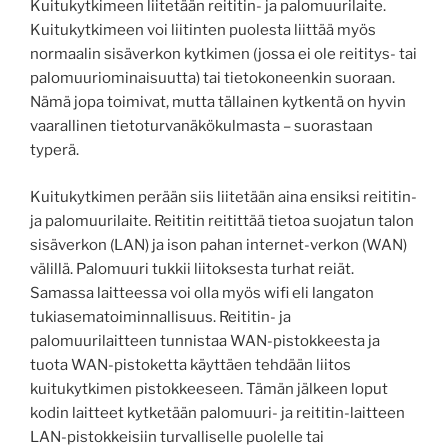
Kuitukytkimeen liitetään reititin- ja palomuurilaite.
Kuitukytkimeen voi liitinten puolesta liittää myös
normaalin sisäverkon kytkimen (jossa ei ole reititys- tai
palomuuriominaisuutta) tai tietokoneenkin suoraan.
Nämä jopa toimivat, mutta tällainen kytkentä on hyvin
vaarallinen tietoturvanäkökulmasta – suorastaan
typerä.
Kuitukytkimen perään siis liitetään aina ensiksi reititin-
ja palomuurilaite. Reititin reitittää tietoa suojatun talon
sisäverkon (LAN) ja ison pahan internet-verkon (WAN)
välillä. Palomuuri tukkii liitoksesta turhat reiät.
Samassa laitteessa voi olla myös wifi eli langaton
tukiasematoiminnallisuus. Reititin- ja
palomuurilaitteen tunnistaa WAN-pistokkeesta ja
tuota WAN-pistoketta käyttäen tehdään liitos
kuitukytkimen pistokkeeseen. Tämän jälkeen loput
kodin laitteet kytketään palomuuri- ja reititin-laitteen
LAN-pistokkeisiin turvalliselle puolelle tai