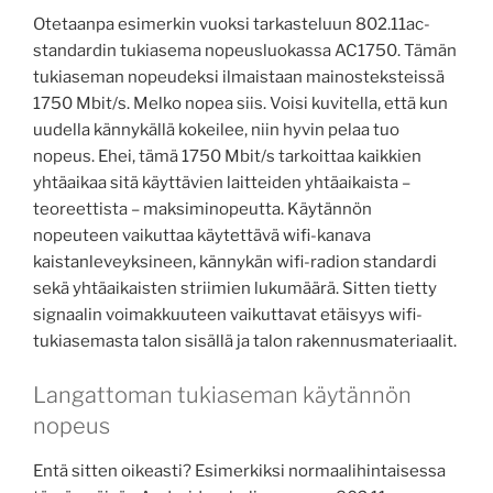
Otetaanpa esimerkin vuoksi tarkasteluun 802.11ac-
standardin tukiasema nopeusluokassa AC1750. Tämän
tukiaseman nopeudeksi ilmaistaan mainosteksteissä
1750 Mbit/s. Melko nopea siis. Voisi kuvitella, että kun
uudella kännykällä kokeilee, niin hyvin pelaa tuo
nopeus. Ehei, tämä 1750 Mbit/s tarkoittaa kaikkien
yhtäaikaa sitä käyttävien laitteiden yhtäaikaista –
teoreettista – maksiminopeutta. Käytännön
nopeuteen vaikuttaa käytettävä wifi-kanava
kaistanleveyksineen, kännykän wifi-radion standardi
sekä yhtäaikaisten striimien lukumäärä. Sitten tietty
signaalin voimakkuuteen vaikuttavat etäisyys wifi-
tukiasemasta talon sisällä ja talon rakennusmateriaalit.
Langattoman tukiaseman käytännön
nopeus
Entä sitten oikeasti? Esimerkiksi normaalihintaisessa