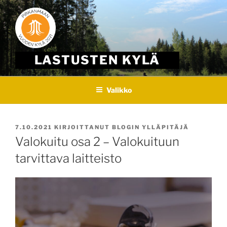
Skip
to
content
LASTUSTEN KYLÄ
Valikko
JULKAISTU
7.10.2021
KIRJOITTANUT
BLOGIN YLLÄPITÄJÄ
Valokuitu osa 2 – Valokuituun
tarvittava laitteisto