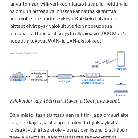
langattomaan wifi-verkkoon, katso kuva alla. Reititin- ja
palomuurilaitteen valinnassa kannattaa kiinnittää
huomiota sen suorituskykyyn. Kaikkein halvimmat
laitteet eivät pysy valokuituverkon nopeudessa
mukana. Laitteessa olisi syytä olla ainakin 1000 Mbit/s
nopeutta tukevat WAN- ja LAN-pistokkeet.
Valokuidun käyttöön tarvittavat laitteet ja kytkenät.
Ohjelmistoiltaan ajantasainen reititin- ja palomuurilaite
suojelee käyttäjiä ulkoapäin tulevilta hyökkäyksiltä,
joissa käyttäjä itse ei ole yleensä osallisena. Sisältäpäin
tulevia, käyttäjää ja käyttäjän laitteita hyödyntäviä,