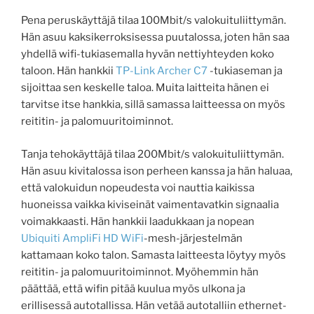
Pena peruskäyttäjä tilaa 100Mbit/s valokuituliittymän.
Hän asuu kaksikerroksisessa puutalossa, joten hän saa
yhdellä wifi-tukiasemalla hyvän nettiyhteyden koko
taloon. Hän hankkii
TP-Link Archer C7
-tukiaseman ja
sijoittaa sen keskelle taloa. Muita laitteita hänen ei
tarvitse itse hankkia, sillä samassa laitteessa on myös
reititin- ja palomuuritoiminnot.
Tanja tehokäyttäjä tilaa 200Mbit/s valokuituliittymän.
Hän asuu kivitalossa ison perheen kanssa ja hän haluaa,
että valokuidun nopeudesta voi nauttia kaikissa
huoneissa vaikka kiviseinät vaimentavatkin signaalia
voimakkaasti. Hän hankkii laadukkaan ja nopean
Ubiquiti AmpliFi HD WiFi
-mesh-järjestelmän
kattamaan koko talon. Samasta laitteesta löytyy myös
reititin- ja palomuuritoiminnot. Myöhemmin hän
päättää, että wifin pitää kuulua myös ulkona ja
erillisessä autotallissa. Hän vetää autotalliin ethernet-