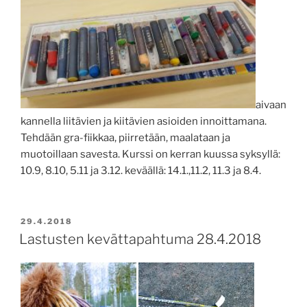
aivaan
kannella liitävien ja kiitävien asioiden innoittamana.
Tehdään gra-fiikkaa, piirretään, maalataan ja
muotoillaan savesta. Kurssi on kerran kuussa syksyllä:
10.9, 8.10, 5.11 ja 3.12. keväällä: 14.1.,11.2, 11.3 ja 8.4.
JULKAISTU
29.4.2018
Lastusten kevättapahtuma 28.4.2018