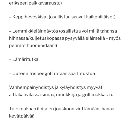
erikseen paikkavarausta)
– Keppihevoskisat (osallistua saavat kaikenikäiset)
– Lemmikkieläinnäytös (osallistua voi millä tahansa
hihnassa/kuljetuskopassa pysyvällä eläimellä – myös
pehmot huomioidaan!)
– Lämäritutka
– Uuteen frisbeegolf rataan saa tutustua
Vanhempainyhdistys ja kyläyhdistys myyvät
aittakahvilassa simaa, munkkeja ja grillimakkaraa.
Tule mukaan iloiseen joukkoon viettämään ihanaa
kevätpäivää!