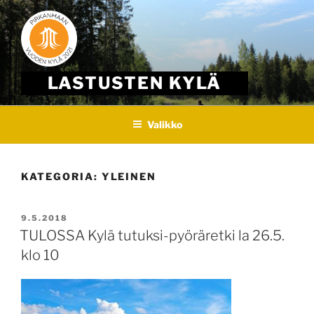
Skip
to
content
LASTUSTEN KYLÄ
Valikko
KATEGORIA:
YLEINEN
JULKAISTU
9.5.2018
TULOSSA Kylä tutuksi-pyöräretki la 26.5.
klo 10