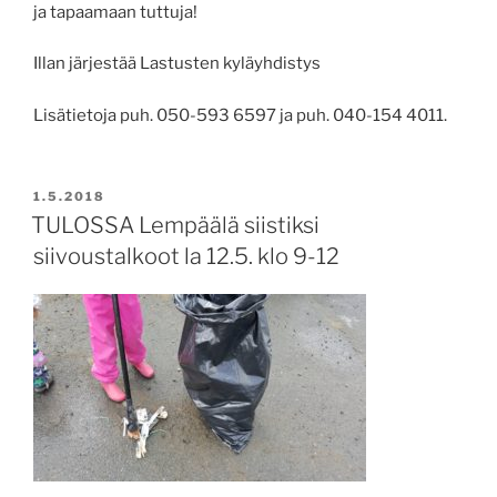
ja tapaamaan tuttuja!
Illan järjestää Lastusten kyläyhdistys
Lisätietoja puh. 050-593 6597 ja puh. 040-154 4011.
JULKAISTU
1.5.2018
TULOSSA Lempäälä siistiksi
siivoustalkoot la 12.5. klo 9-12