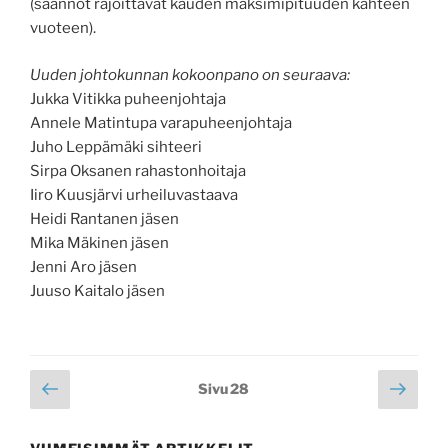
(säännöt rajoittavat kauden maksimipituuden kahteen
vuoteen).
Uuden johtokunnan kokoonpano on seuraava:
Jukka Vitikka puheenjohtaja
Annele Matintupa varapuheenjohtaja
Juho Leppämäki sihteeri
Sirpa Oksanen rahastonhoitaja
Iiro Kuusjärvi urheiluvastaava
Heidi Rantanen jäsen
Mika Mäkinen jäsen
Jenni Aro jäsen
Juuso Kaitalo jäsen
Artikkelien
Edellinen
Seur
Sivu
28
sivu
sivu
sivutus