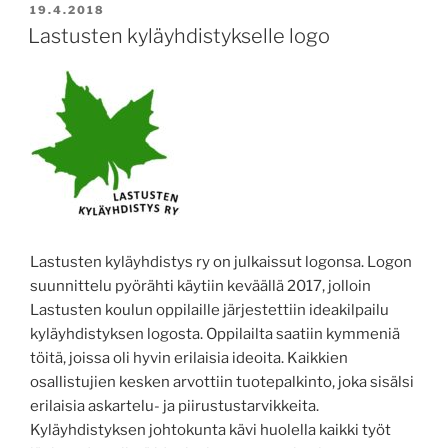
JULKAISTU
19.4.2018
Lastusten kyläyhdistykselle logo
Lastusten kyläyhdistys ry on julkaissut logonsa. Logon
suunnittelu pyörähti käytiin keväällä 2017, jolloin
Lastusten koulun oppilaille järjestettiin ideakilpailu
kyläyhdistyksen logosta. Oppilailta saatiin kymmeniä
töitä, joissa oli hyvin erilaisia ideoita. Kaikkien
osallistujien kesken arvottiin tuotepalkinto, joka sisälsi
erilaisia askartelu- ja piirustustarvikkeita.
Kyläyhdistyksen johtokunta kävi huolella kaikki työt