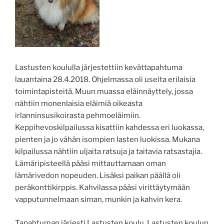
Lastusten koululla järjestettiin kevättapahtuma
lauantaina 28.4.2018. Ohjelmassa oli useita erilaisia
toimintapisteitä. Muun muassa eläinnäyttely, jossa
nähtiin monenlaisia eläimiä oikeasta
irlanninsusikoirasta pehmoeläimiin.
Keppihevoskilpailussa kisattiin kahdessa eri luokassa,
pienten ja jo vähän isompien lasten luokissa. Mukana
kilpailussa nähtiin uljaita ratsuja ja taitavia ratsastajia.
Lämäripisteellä pääsi mittauttamaan oman
lämärivedon nopeuden. Lisäksi paikan päällä oli
peräkonttikirppis. Kahvilassa pääsi virittäytymään
vapputunnelmaan siman, munkin ja kahvin kera.
Tapahtuman järjesti Lastusten koulu, Lastusten koulun