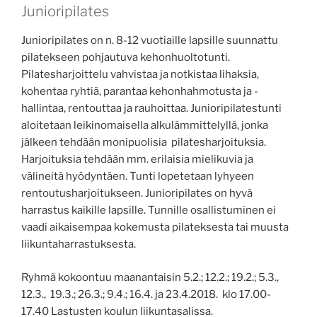
Junioripilates
Junioripilates on n. 8-12 vuotiaille lapsille suunnattu
pilatekseen pohjautuva kehonhuoltotunti.
Pilatesharjoittelu vahvistaa ja notkistaa lihaksia,
kohentaa ryhtiä, parantaa kehonhahmotusta ja -
hallintaa, rentouttaa ja rauhoittaa. Junioripilatestunti
aloitetaan leikinomaisella alkulämmittelyllä, jonka
jälkeen tehdään monipuolisia pilatesharjoituksia.
Harjoituksia tehdään mm. erilaisia mielikuvia ja
välineitä hyödyntäen. Tunti lopetetaan lyhyeen
rentoutusharjoitukseen. Junioripilates on hyvä
harrastus kaikille lapsille. Tunnille osallistuminen ei
vaadi aikaisempaa kokemusta pilateksesta tai muusta
liikuntaharrastuksesta.
Ryhmä kokoontuu maanantaisin 5.2.; 12.2.; 19.2.; 5.3.,
12.3., 19.3.; 26.3.; 9.4.; 16.4. ja 23.4.2018. klo 17.00-
17.40 Lastusten koulun liikuntasalissa.