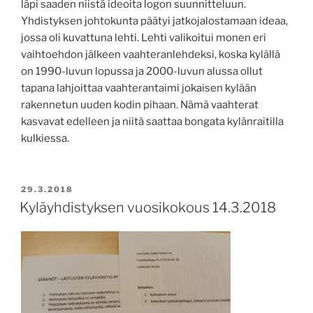
läpi saaden niistä ideoita logon suunnitteluun.
Yhdistyksen johtokunta päätyi jatkojalostamaan ideaa,
jossa oli kuvattuna lehti. Lehti valikoitui monen eri
vaihtoehdon jälkeen vaahteranlehdeksi, koska kylällä
on 1990-luvun lopussa ja 2000-luvun alussa ollut
tapana lahjoittaa vaahterantaimi jokaisen kylään
rakennetun uuden kodin pihaan. Nämä vaahterat
kasvavat edelleen ja niitä saattaa bongata kylänraitilla
kulkiessa.
JULKAISTU
29.3.2018
Kyläyhdistyksen vuosikokous 14.3.2018