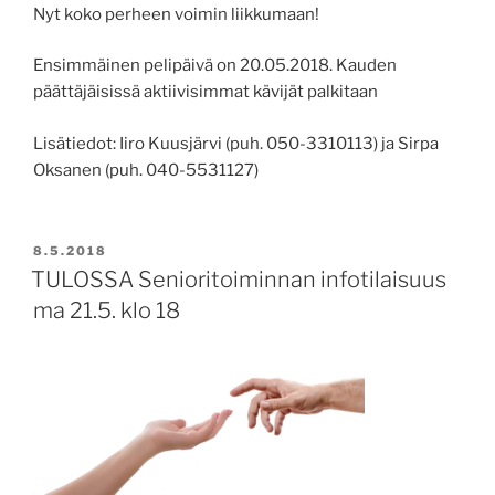
Nyt koko perheen voimin liikkumaan!
Ensimmäinen pelipäivä on 20.05.2018. Kauden
päättäjäisissä aktiivisimmat kävijät palkitaan
Lisätiedot: Iiro Kuusjärvi (puh. 050-3310113) ja Sirpa
Oksanen (puh. 040-5531127)
JULKAISTU
8.5.2018
TULOSSA Senioritoiminnan infotilaisuus
ma 21.5. klo 18