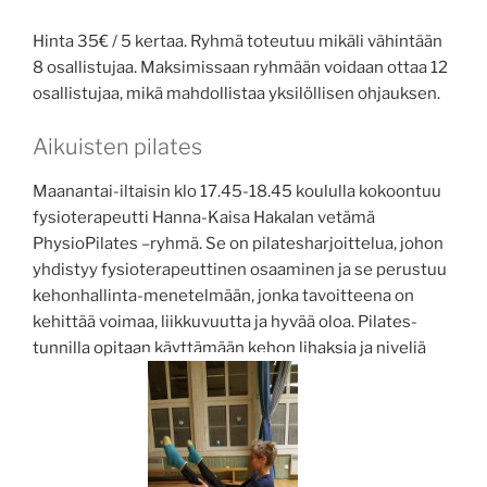
Hinta 35€ / 5 kertaa. Ryhmä toteutuu mikäli vähintään
8 osallistujaa. Maksimissaan ryhmään voidaan ottaa 12
osallistujaa, mikä mahdollistaa yksilöllisen ohjauksen.
Aikuisten pilates
Maanantai-iltaisin klo 17.45-18.45 koululla kokoontuu
fysioterapeutti Hanna-Kaisa Hakalan vetämä
PhysioPilates –ryhmä. Se on pilatesharjoittelua, johon
yhdistyy fysioterapeuttinen osaaminen ja se perustuu
kehonhallinta-menetelmään, jonka tavoitteena on
kehittää voimaa, liikkuvuutta ja hyvää oloa. Pilates-
tunnilla opitaan käyttämään kehon lihaksia ja niveliä