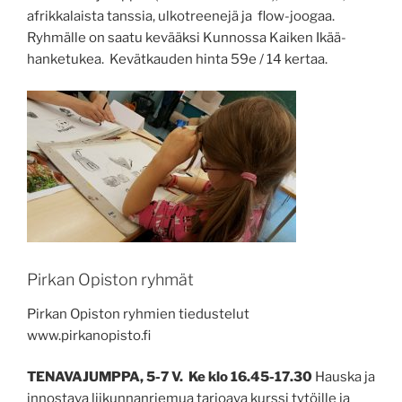
afrikkalaista tanssia, ulkotreenejä ja flow-joogaa.
Ryhmälle on saatu kevääksi Kunnossa Kaiken Ikää-
hanketukea. Kevätkauden hinta 59e / 14 kertaa.
Pirkan Opiston ryhmät
Pirkan Opiston ryhmien tiedustelut
www.pirkanopisto.fi
TENAVAJUMPPA, 5-7 V. Ke klo 16.45-17.30
Hauska ja
innostava liikunnanriemua tarjoava kurssi tytöille ja