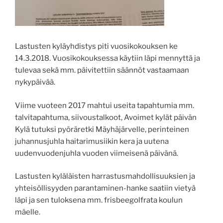
Lastusten kyläyhdistys piti vuosikokouksen ke
14.3.2018. Vuosikokouksessa käytiin läpi mennyttä ja
tulevaa sekä mm. päivitettiin säännöt vastaamaan
nykypäivää.
Viime vuoteen 2017 mahtui useita tapahtumia mm.
talvitapahtuma, siivoustalkoot, Avoimet kylät päivän
Kylä tutuksi pyöräretki Mäyhäjärvelle, perinteinen
juhannusjuhla haitarimusiikin kera ja uutena
uudenvuodenjuhla vuoden viimeisenä päivänä.
Lastusten kyläläisten harrastusmahdollisuuksien ja
yhteisöllisyyden parantaminen-han
ke saatiin vietyä
läpi ja sen tuloksena mm. frisbeegolfrata koulun
mäelle.