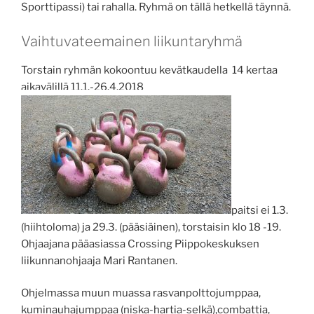
Sporttipassi) tai rahalla. Ryhmä on tällä hetkellä täynnä.
Vaihtuvateemainen liikuntaryhmä
Torstain ryhmän kokoontuu kevätkaudella 14 kertaa
aikavälillä 11.1.-26.4.2018
paitsi ei 1.3.
(hiihtoloma) ja 29.3. (pääsiäinen), torstaisin klo 18 -19.
Ohjaajana pääasiassa Crossing Piippokeskuksen
liikunnanohjaaja Mari Rantanen.
Ohjelmassa muun muassa rasvanpolttojumppaa,
kuminauhajumppaa (niska-hartia-selkä),combattia,