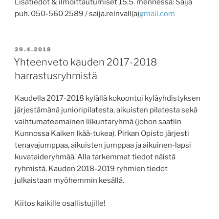
Lisätiedot & ilmoittautumiset 15.5. mennessä: Saija
puh. 050-560 2589 / saija.reinvall(a)
gmail.com
JULKAISTU
29.4.2018
Yhteenveto kauden 2017-2018
harrastusryhmistä
Kaudella 2017-2018 kylällä kokoontui kyläyhdistyksen
järjestämänä junioripilatesta, aikuisten pilatesta sekä
vaihtumateemainen liikuntaryhmä (johon saatiin
Kunnossa Kaiken Ikää-tukea). Pirkan Opisto järjesti
tenavajumppaa, aikuisten jumppaa ja aikuinen-lapsi
kuvataideryhmää. Alla tarkemmat tiedot näistä
ryhmistä. Kauden 2018-2019 ryhmien tiedot
julkaistaan myöhemmin kesällä.
Kiitos kaikille osallistujille!