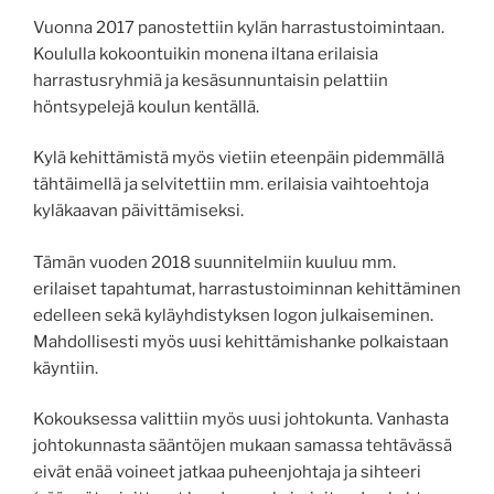
Vuonna 2017 panostettiin kylän harrastustoimintaan.
Koululla kokoontuikin monena iltana erilaisia
harrastusryhmiä ja kesäsunnuntaisin pelattiin
höntsypelejä koulun kentällä.
Kylä kehittämistä myös vietiin eteenpäin pidemmällä
tähtäimellä ja selvitettiin mm. erilaisia vaihtoehtoja
kyläkaavan päivittämiseksi.
Tämän vuoden 2018 suunnitelmiin kuuluu mm.
erilaiset tapahtumat, harrastustoiminnan kehittäminen
edelleen sekä kyläyhdistyksen logon julkaiseminen.
Mahdollisesti myös uusi kehittämishanke polkaistaan
käyntiin.
Kokouksessa valittiin myös uusi johtokunta. Vanhasta
johtokunnasta sääntöjen mukaan samassa tehtävässä
eivät enää voineet jatkaa puheenjohtaja ja sihteeri