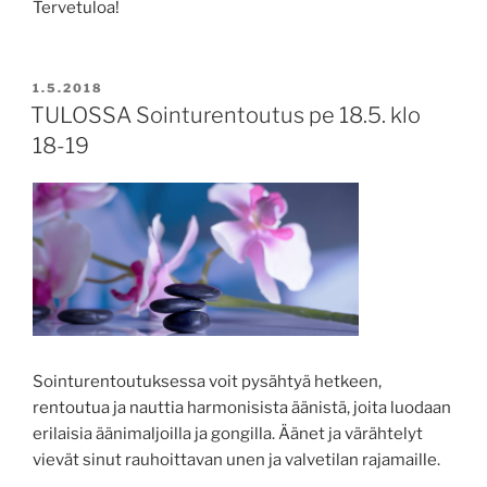
Tervetuloa!
JULKAISTU
1.5.2018
TULOSSA Sointurentoutus pe 18.5. klo
18-19
Sointurentoutuksessa voit pysähtyä hetkeen,
rentoutua ja nauttia harmonisista äänistä, joita luodaan
erilaisia äänimaljoilla ja gongilla. Äänet ja värähtelyt
vievät sinut rauhoittavan unen ja valvetilan rajamaille.