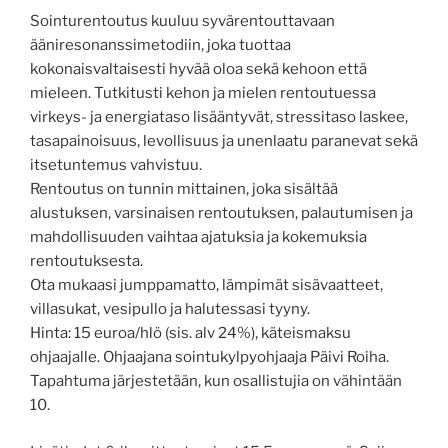
Sointurentoutus kuuluu syvärentouttavaan
ääniresonanssimetodiin, joka tuottaa
kokonaisvaltaisesti hyvää oloa sekä kehoon että
mieleen. Tutkitusti kehon ja mielen rentoutuessa
virkeys- ja energiataso lisääntyvät, stressitaso laskee,
tasapainoisuus, levollisuus ja unenlaatu paranevat sekä
itsetuntemus vahvistuu.
Rentoutus on tunnin mittainen, joka sisältää
alustuksen, varsinaisen rentoutuksen, palautumisen ja
mahdollisuuden vaihtaa ajatuksia ja kokemuksia
rentoutuksesta.
Ota mukaasi jumppamatto, lämpimät sisävaatteet,
villasukat, vesipullo ja halutessasi tyyny.
Hinta: 15 euroa/hlö (sis. alv 24%), käteismaksu
ohjaajalle. Ohjaajana sointukylpyohjaaja Päivi Roiha.
Tapahtuma järjestetään, kun osallistujia on vähintään
10.