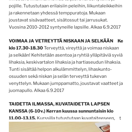
pojille. Tutustutaan erilaisiin peleihin, liikuntaleikkeihin
ja rakennetaan yhdessä temppuratoja. Mukaan
joustavat sisävaatteet, sisätossut tai jarrusukat.
Vuosina 2010-2012 syntyneille lapsille. Alkaa 6.9.2017
VOIMAA JA VETREYTTÄ NISKAAN JA SELKÄÄN
Ke
klo 17.30-18.30
Terveyttä, vireyttä ja voimaa niskaan
ja selkään! Kehitetään asentoa ja ryhtiä ylläpitäviä syviä
lihaksia, keskivartalon lihaksia ja hartiaseudun lihaksia.
Tunti sisältää helpon alkulämmittelyn, lihaskunto-
osuuden sekä niskan ja selän terveyttä tukevan
venyttelyn. Mukaan jumppamatto, joustavat vaatteet ja
juomapullo. Alkaa 6.9.2017
TAIDETTA ILMASSA, KUVATAIDETTA LAPSEN
KANSSA (6-10v.) Kerran kuussa sunnuntaisin klo
11.00-13.15.
Kurssilla tutustutaan kuvataiteeseen, t