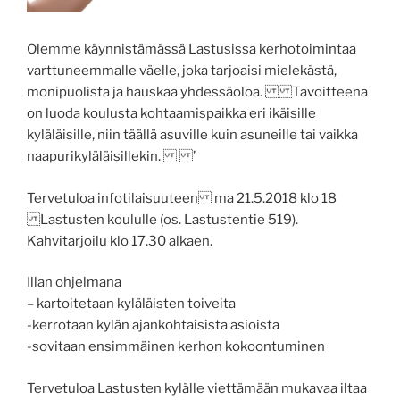
Olemme käynnistämässä Lastusissa kerhotoimintaa
varttuneemmalle väelle, joka tarjoaisi mielekästä,
monipuolista ja hauskaa yhdessäoloa. Tavoitteena
on luoda koulusta kohtaamispaikka eri ikäisille
kyläläisille, niin täällä asuville kuin asuneille tai vaikka
naapurikyläläisillekin. ’
Tervetuloa infotilaisuuteen ma 21.5.2018 klo 18
Lastusten koululle (os. Lastustentie 519).
Kahvitarjoilu klo 17.30 alkaen.
Illan ohjelmana
– kartoitetaan kyläläisten toiveita
-kerrotaan kylän ajankohtaisista asioista
-sovitaan ensimmäinen kerhon kokoontuminen
Tervetuloa Lastusten kylälle viettämään mukavaa iltaa