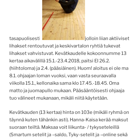
tasapuolisesti,
jolloin liian aktiiviset
lihakset rentoutuvat ja keskivartalon ryhtiä tukevat
lihakset vahvistuvat. Kevätkaudelle kokoonnumme 13
kertaa aikavälillä 15.1.-23.4.2018, paitsi EI 26.2.
(hiihtoloma) ja 2.4. (pääsiäinen). Huom! aloitus ei ole ma
8.1. ohjaajan loman vuoksi, vaan vasta seuraavalla
viikolla 15.1., kellonaika sama klo 17.45.-18.45. Oma
matto ja juomapullo mukaan. Pääsääntöisesti ohjaaja
tuo välineet mukanaan, mikäli niitä käytetään.
Kevätkauden (13 kertaa) hinta on 103e (mikäli ryhmä on
täynnä kuten tähänkin asti). Hanna-Kaisa kerää maksut
suoraan teiltä. Maksaa voit liikunta- / tykyseteleillä
(Smartum setelit ja –saldo, Tyky-setelit ja –online sekä