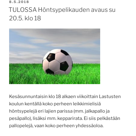
JULKAISTU
8.5.2018
TULOSSA Höntsypelikauden avaus su
20.5. klo 18
Kesäsunnuntaisin klo 18 alkaen viikoittain Lastusten
koulun kentällä koko perheen leikkimielisiä
höntsypelejä eri lajien parissa (mm. jalkapallo ja
pesäpallo), lisäksi mm. kepparirata. Ei siis pelkästään
pallopelejä, vaan koko perheen yhdessäoloa.