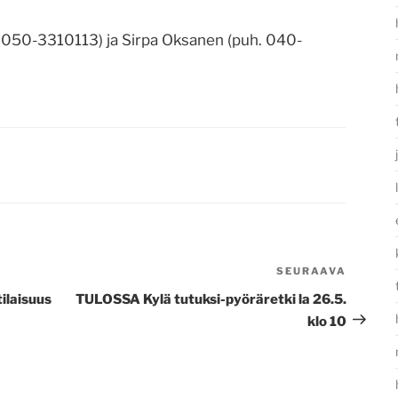
uh. 050-3310113) ja Sirpa Oksanen (puh. 040-
SEURAAVA
Seura
artikke
ilaisuus
TULOSSA Kylä tutuksi-pyöräretki la 26.5.
klo 10