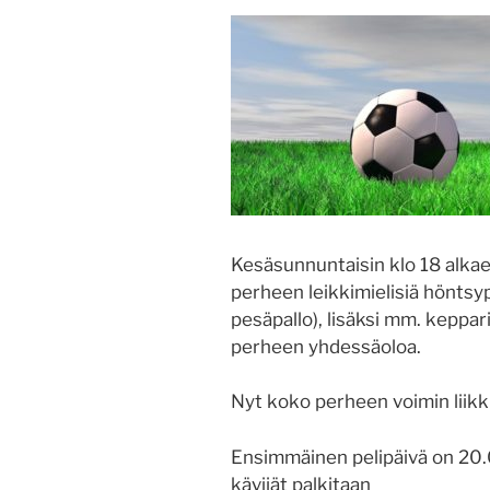
Kesäsunnuntaisin klo 18 alkae
perheen leikkimielisiä höntsype
pesäpallo), lisäksi mm. keppari
perheen yhdessäoloa.
Nyt koko perheen voimin liik
Ensimmäinen pelipäivä on 20.
kävijät palkitaan