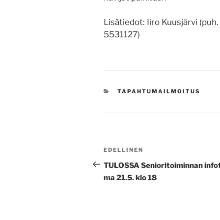
Lisätiedot: Iiro Kuusjärvi (p
5531127)
KATEGORIAT
TAPAHTUMAILMOITUS
Artikkelien
Edellinen
EDELLINEN
selaus
artikkeli
TULOSSA Senioritoiminnan infot
ma 21.5. klo 18