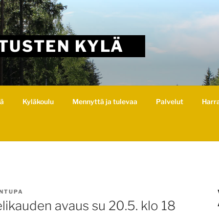
TUSTEN KYLÄ
lä
Kyläkoulu
Mennyttä ja tulevaa
Palvelut
Harr
NTUPA
kauden avaus su 20.5. klo 18