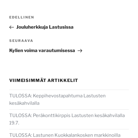
Artikkelien
Edellinen
EDELLINEN
selaus
artikkeli
Jouluherkkuja Lastusissa
Seuraava
SEURAAVA
artikkeli
Kylien voima varautumisessa
VIIMEISIMMÄT ARTIKKELIT
TULOSSA: Keppihevostapahtuma Lastusten
kesäkahvilalla
TULOSSA: Peräkonttikirppis Lastusten kesäkahvilalla
19.7.
TULOSSA: Lastunen Kuokkalankosken markkinoilla