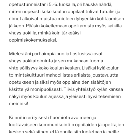
opetustunneistani 5.-6. luokalla, oli hauska nähdä,
miten nopeasti koko koulun oppilaat tulivat tutuiksi ja
nimet alkoivat muistua mieleen lyhyenkin kohtaamisen
jälkeen. Pääsin kokeilemaan opettamista myös kaikilla
yhdysluokilla, minkä koin tärkeäksi
oppimiskokemukseksi.
Mielestäni parhaimpia puolia Lastusissa ovat
yhdysluokkatoiminta ja sen mukanaan tuoma
yhteisöllisyys koko koulun kesken. Lisäksi kyläkoulun
toimintakulttuuri mahdollistaa erilaista joustavuutta
opetukseen ja siksi myös oppiaineiden sisältöjen
käsittelyä monipuolisesti. Tiivis yhteistyö kylän kanssa
näkyi myös koulun arjessa ja yleisesti hyvä tekemisen
meininki!
Kiinnitin erityisesti huomiota avoimeen ja
luottavaiseen kommunikointiin oppilaiden ja opettajien
kesken sekä siihen, että oppilaisiin luotetaan ja heille