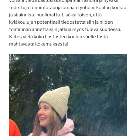
voivani viedä Lastusissa oppimiani asioita ja hyväksi
todettuja toimintatapoja omaan työhöni, koulun koosta
ja sijainnista huolimatta. Lisäksi toivon, että
kyläkoulujen potentiaali tiedostettaisiin ja niiden
toiminnan annettaisiin jatkua myös tulevaisuudessa.
Kiitos vielä koko Lastusten koulun väelle tästä
mahtavasta kokemuksesta!