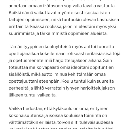
annetaan omaan ikätasoon sopivalla tavalla vastuuta.
Kaikki nämä vaikuttavat myönteisesti sosiaalisten
taitojen oppimiseen, mikä tuntuukin olevan Lastusissa
erittäin tärkeässä roolissa, ja on mielestäni myös yksi
suurimmista ja tärkeimmistä oppimisen alueista.
Tämän tyyppinen kouluyhteisö myös auttoi tuoretta
opettajanalkua kokeilemaan rohkeasti erilaisia sisältöjä
ja opetusmenetelmiä harjoittelujakson aikana. Sain
toteuttaa melko vapaasti omia ideoitani oppituntien
sisällöistä, mikä auttoi minua kehittämään omaa
opettajuuttani eteenpäin. Koulu tuntui kuin suurelta
perheeltä ja lähtö verrattain lyhyen harjoittelujakson
jälkeen tuntui vaikealta.
Vaikka tiedostan, että kyläkoulu on oma, erityinen
kokonaisuutensa ja isoissa kouluissa toiminta on
välttämättäkin erilaista, toivon silti tulevaisuudessa