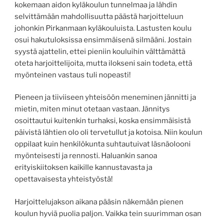
kokemaan aidon kyläkoulun tunnelmaa ja lähdin
selvittämään mahdollisuutta päästä harjoitteluun
johonkin Pirkanmaan kyläkouluista. Lastusten koulu
osui hakutuloksissa ensimmäisenä silmääni. Jostain
syystä ajattelin, ettei pieniin kouluihin välttämättä
oteta harjoittelijoita, mutta ilokseni sain todeta, että
myönteinen vastaus tuli nopeasti!
Pieneen ja tiiviiseen yhteisöön meneminen jännitti ja
mietin, miten minut otetaan vastaan. Jännitys
osoittautui kuitenkin turhaksi, koska ensimmäisistä
päivistä lähtien olo oli tervetullut ja kotoisa. Niin koulun
oppilaat kuin henkilökunta suhtautuivat läsnäolooni
myönteisesti ja rennosti. Haluankin sanoa
erityiskiitoksen kaikille kannustavasta ja
opettavaisesta yhteistyöstä!
Harjoittelujakson aikana pääsin näkemään pienen
koulun hyviä puolia paljon. Vaikka tein suurimman osan