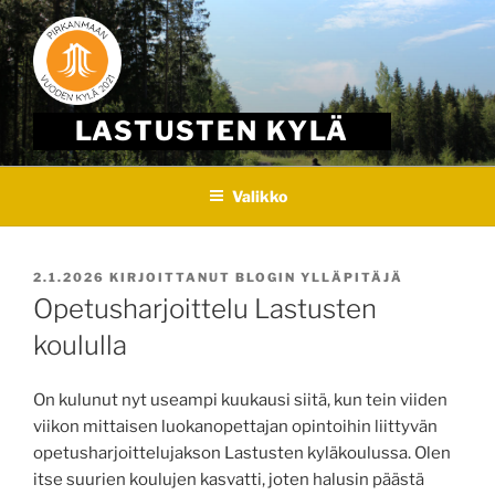
Skip
to
content
LASTUSTEN KYLÄ
Valikko
JULKAISTU
2.1.2026
KIRJOITTANUT
BLOGIN YLLÄPITÄJÄ
Opetusharjoittelu Lastusten
koululla
On kulunut nyt useampi kuukausi siitä, kun tein viiden
viikon mittaisen luokanopettajan opintoihin liittyvän
opetusharjoittelujakson Lastusten kyläkoulussa. Olen
itse suurien koulujen kasvatti, joten halusin päästä