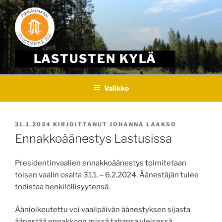
Skip
to
content
LASTUSTEN KYLÄ
Valikko
JULKAISTU
31.1.2024
KIRJOITTANUT
JOHANNA LAAKSO
Ennakkoäänestys Lastusissa
Presidentinvaalien ennakkoäänestys toimitetaan
toisen vaalin osalta 31.1. – 6.2.2024. Äänestäjän tulee
todistaa henkilöllisyytensä.
Äänioikeutettu voi vaalipäivän äänestyksen sijasta
äänestää ennakkoon missä tahansa yleisessä