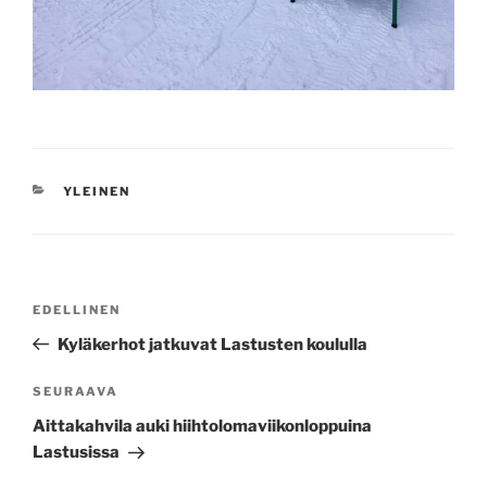
KATEGORIAT
YLEINEN
Artikkelien
Edellinen
EDELLINEN
selaus
artikkeli
Kyläkerhot jatkuvat Lastusten koululla
Seuraava
SEURAAVA
artikkeli
Aittakahvila auki hiihtolomaviikonloppuina
Lastusissa