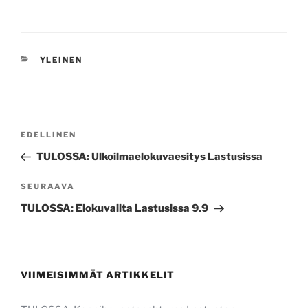
KATEGORIAT
YLEINEN
Artikkelien
Edellinen
EDELLINEN
selaus
artikkeli
TULOSSA: Ulkoilmaelokuvaesitys Lastusissa
Seuraava
SEURAAVA
artikkeli
TULOSSA: Elokuvailta Lastusissa 9.9
VIIMEISIMMÄT ARTIKKELIT