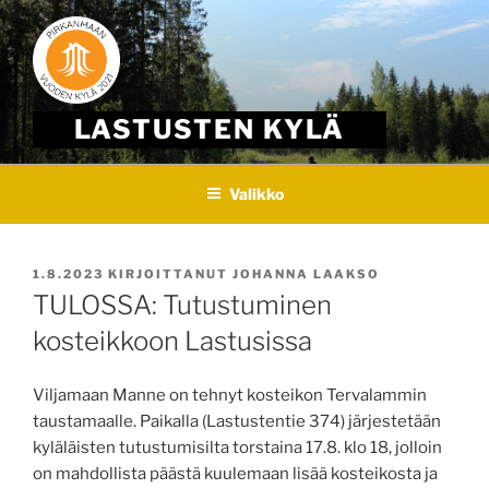
Skip
to
content
LASTUSTEN KYLÄ
Valikko
JULKAISTU
1.8.2023
KIRJOITTANUT
JOHANNA LAAKSO
TULOSSA: Tutustuminen
kosteikkoon Lastusissa
Viljamaan Manne on tehnyt kosteikon Tervalammin
taustamaalle. Paikalla (Lastustentie 374) järjestetään
kyläläisten tutustumisilta torstaina 17.8. klo 18, jolloin
on mahdollista päästä kuulemaan lisää kosteikosta ja