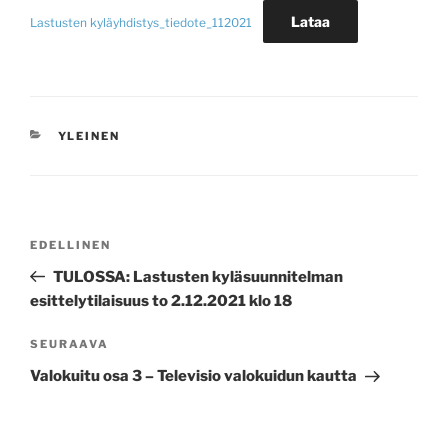
Lataa
Lastusten kyläyhdistys_tiedote_112021
KATEGORIAT
YLEINEN
Artikkelien
Edellinen
EDELLINEN
selaus
artikkeli
TULOSSA: Lastusten kyläsuunnitelman
esittelytilaisuus to 2.12.2021 klo 18
Seuraava
SEURAAVA
artikkeli
Valokuitu osa 3 – Televisio valokuidun kautta