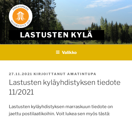
Skip
to
content
LASTUSTEN KYLÄ
Valikko
JULKAISTU
27.11.2021
KIRJOITTANUT
AMATINTUPA
Lastusten kyläyhdistyksen tiedote
11/2021
Lastusten kyläyhdistyksen marraskuun tiedote on
jaettu postilaatikoihin. Voit lukea sen myös tästä: