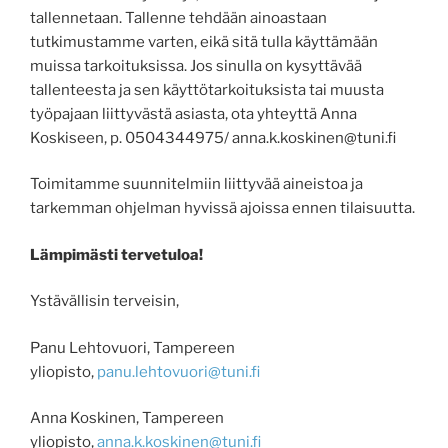
tallennetaan. Tallenne tehdään ainoastaan
tutkimustamme varten, eikä sitä tulla käyttämään
muissa tarkoituksissa. Jos sinulla on kysyttävää
tallenteesta ja sen käyttötarkoituksista tai muusta
työpajaan liittyvästä asiasta, ota yhteyttä Anna
Koskiseen, p. 0504344975/ anna.k.koskinen@tuni.fi
Toimitamme suunnitelmiin liittyvää aineistoa ja
tarkemman ohjelman hyvissä ajoissa ennen tilaisuutta.
Lämpimästi tervetuloa!
Ystävällisin terveisin,
Panu Lehtovuori, Tampereen
yliopisto,
panu.lehtovuori@tuni.fi
Anna Koskinen, Tampereen
yliopisto,
anna.k.koskinen@tuni.fi