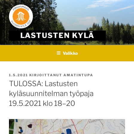
Skip
to
content
LASTUSTEN KYLÄ
Valikko
JULKAISTU
1.5.2021
KIRJOITTANUT
AMATINTUPA
TULOSSA: Lastusten
kyläsuunnitelman työpaja
19.5.2021 klo 18–20