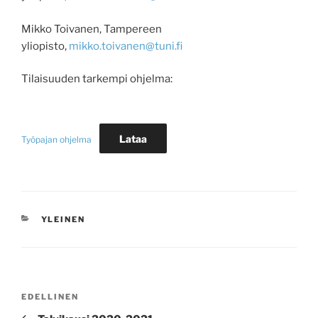
Mikko Toivanen, Tampereen
yliopisto,
mikko.toivanen@tuni.fi
Tilaisuuden tarkempi ohjelma:
Lataa
Työpajan ohjelma
KATEGORIAT
YLEINEN
Artikkelien
Edellinen
EDELLINEN
selaus
artikkeli