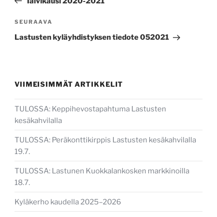
Talvikausi 2020-2021
Seuraava
SEURAAVA
artikkeli
Lastusten kyläyhdistyksen tiedote 052021
VIIMEISIMMÄT ARTIKKELIT
TULOSSA: Keppihevostapahtuma Lastusten
kesäkahvilalla
TULOSSA: Peräkonttikirppis Lastusten kesäkahvilalla
19.7.
TULOSSA: Lastunen Kuokkalankosken markkinoilla
18.7.
Kyläkerho kaudella 2025–2026