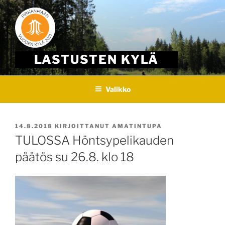
Skip
to
content
LASTUSTEN KYLÄ
Valikko
JULKAISTU
14.8.2018
KIRJOITTANUT
AMATINTUPA
TULOSSA Höntsypelikauden
päätös su 26.8. klo 18