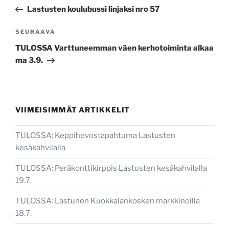
selaus
artikkeli
Lastusten koulubussi linjaksi nro 57
Seuraava
SEURAAVA
artikkeli
TULOSSA Varttuneemman väen kerhotoiminta alkaa
ma 3.9.
VIIMEISIMMÄT ARTIKKELIT
TULOSSA: Keppihevostapahtuma Lastusten
kesäkahvilalla
TULOSSA: Peräkonttikirppis Lastusten kesäkahvilalla
19.7.
TULOSSA: Lastunen Kuokkalankosken markkinoilla
18.7.