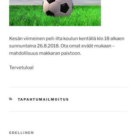
Kesän viimeinen peli-ilta koulun kentällä klo 18 alkaen
sunnuntaina 26.8.2018. Ota omat eväät mukaan –
mahdollisuus makkaran paistoon.
Tervetuloa!
KATEGORIAT
TAPAHTUMAILMOITUS
Artikkelien
Edellinen
EDELLINEN