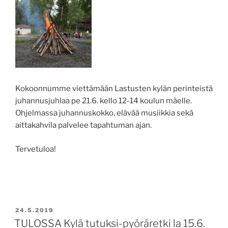
Kokoonnumme viettämään Lastusten kylän perinteistä
juhannusjuhlaa pe 21.6. kello 12-14 koulun mäelle.
Ohjelmassa juhannuskokko, elävää musiikkia sekä
aittakahvila palvelee tapahtuman ajan.
Tervetuloa!
JULKAISTU
24.5.2019
TULOSSA Kylä tutuksi-pyöräretki la 15.6.