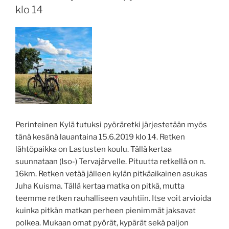
klo 14
Perinteinen Kylä tutuksi pyöräretki järjestetään myös
tänä kesänä lauantaina 15.6.2019 klo 14. Retken
lähtöpaikka on Lastusten koulu. Tällä kertaa
suunnataan (Iso-) Tervajärvelle. Pituutta retkellä on n.
16km. Retken vetää jälleen kylän pitkäaikainen asukas
Juha Kuisma. Tällä kertaa matka on pitkä, mutta
teemme retken rauhalliseen vauhtiin. Itse voit arvioida
kuinka pitkän matkan perheen pienimmät jaksavat
polkea. Mukaan omat pyörät, kypärät sekä paljon