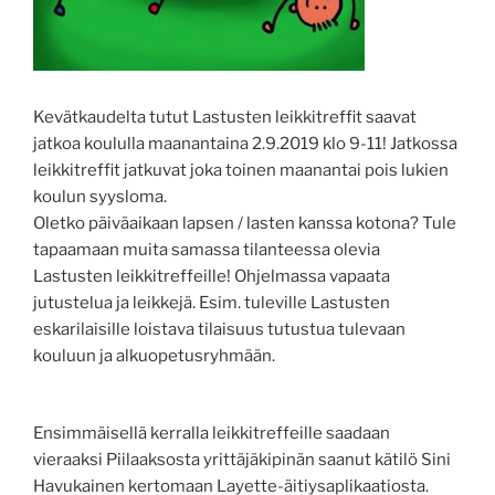
Kevätkaudelta tutut Lastusten leikkitreffit saavat
jatkoa koululla maanantaina 2.9.2019 klo 9-11! Jatkossa
leikkitreffit jatkuvat joka toinen maanantai pois lukien
koulun syysloma.
Oletko päiväaikaan lapsen / lasten kanssa kotona? Tule
tapaamaan muita samassa tilanteessa olevia
Lastusten leikkitreffeille! Ohjelmassa vapaata
jutustelua ja leikkejä. Esim. tuleville Lastusten
eskarilaisille loistava tilaisuus tutustua tulevaan
kouluun ja alkuopetusryhmään.
Ensimmäisellä kerralla leikkitreffeille saadaan
vieraaksi Piilaaksosta yrittäjäkipinän saanut kätilö Sini
Havukainen kertomaan Layette-äitiysaplikaatiosta.