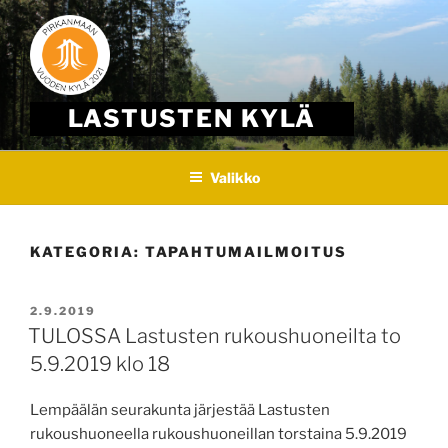
Skip
to
content
LASTUSTEN KYLÄ
Valikko
KATEGORIA:
TAPAHTUMAILMOITUS
JULKAISTU
2.9.2019
TULOSSA Lastusten rukoushuoneilta to
5.9.2019 klo 18
Lempäälän seurakunta järjestää Lastusten
rukoushuoneella rukoushuoneillan torstaina 5.9.2019