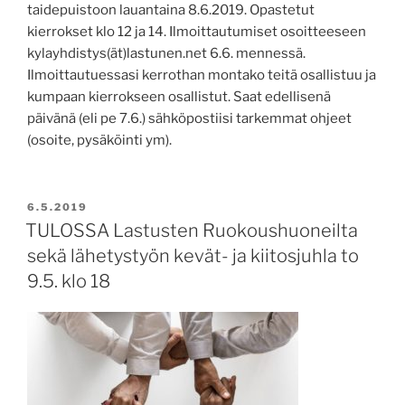
taidepuistoon lauantaina 8.6.2019. Opastetut
kierrokset klo 12 ja 14. Ilmoittautumiset osoitteeseen
kylayhdistys(ät)lastunen.net 6.6. mennessä.
Ilmoittautuessasi kerrothan montako teitä osallistuu ja
kumpaan kierrokseen osallistut. Saat edellisenä
päivänä (eli pe 7.6.) sähköpostiisi tarkemmat ohjeet
(osoite, pysäköinti ym).
JULKAISTU
6.5.2019
TULOSSA Lastusten Ruokoushuoneilta
sekä lähetystyön kevät- ja kiitosjuhla to
9.5. klo 18