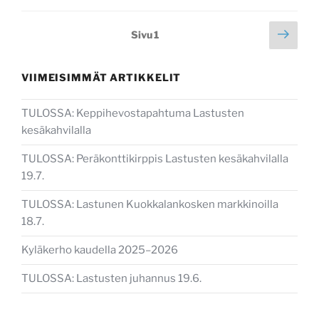
Artikkelien
Seur
Sivu
1
sivu
sivutus
VIIMEISIMMÄT ARTIKKELIT
TULOSSA: Keppihevostapahtuma Lastusten
kesäkahvilalla
TULOSSA: Peräkonttikirppis Lastusten kesäkahvilalla
19.7.
TULOSSA: Lastunen Kuokkalankosken markkinoilla
18.7.
Kyläkerho kaudella 2025–2026
TULOSSA: Lastusten juhannus 19.6.