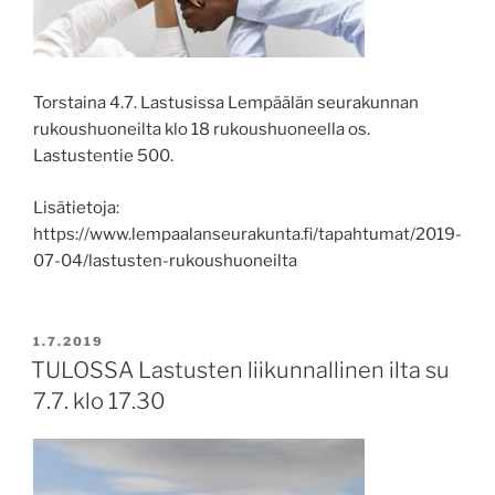
Torstaina 4.7. Lastusissa Lempäälän seurakunnan
rukoushuoneilta klo 18 rukoushuoneella os.
Lastustentie 500.
Lisätietoja:
https://www.lempaalanseurakunta.fi/tapahtumat/2019-
07-04/lastusten-rukoushuoneilta
JULKAISTU
1.7.2019
TULOSSA Lastusten liikunnallinen ilta su
7.7. klo 17.30