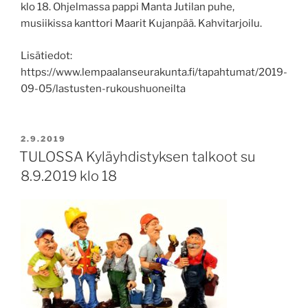
klo 18. Ohjelmassa pappi Manta Jutilan puhe,
musiikissa kanttori Maarit Kujanpää. Kahvitarjoilu.
Lisätiedot:
https://www.lempaalanseurakunta.fi/tapahtumat/2019-
09-05/lastusten-rukoushuoneilta
JULKAISTU
2.9.2019
TULOSSA Kyläyhdistyksen talkoot su
8.9.2019 klo 18