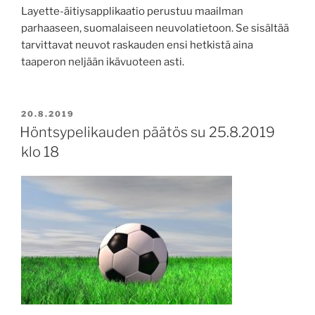
Layette-äitiysapplikaatio perustuu maailman
parhaaseen, suomalaiseen neuvolatietoon. Se sisältää
tarvittavat neuvot raskauden ensi hetkistä aina
taaperon neljään ikävuoteen asti.
JULKAISTU
20.8.2019
Höntsypelikauden päätös su 25.8.2019
klo 18