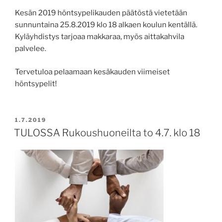
Kesän 2019 höntsypelikauden päätöstä vietetään
sunnuntaina 25.8.2019 klo 18 alkaen koulun kentällä.
Kyläyhdistys tarjoaa makkaraa, myös aittakahvila
palvelee.
Tervetuloa pelaamaan kesäkauden viimeiset
höntsypelit!
JULKAISTU
1.7.2019
TULOSSA Rukoushuoneilta to 4.7. klo 18