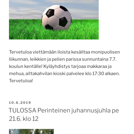
Tervetuloa viettämään iloista kesäiltaa monipuolisen
liikunnan, leikkien ja pelien parissa sunnuntaina 7.7.
koulun kentälle! Kyläyhdistys tarjoaa makkaraa ja
mehua, aittakahvilan kioski palvelee klo 17:30 alkaen.
Tervetuloa!
JULKAISTU
10.6.2019
TULOSSA Perinteinen juhannusjuhla pe
21.6. klo 12