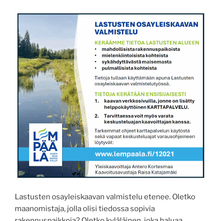
Lastusten osayleiskaavan valmistelu etenee. Oletko
maanomistaja, jolla olisi tiedossa sopivia
rakennuspaikkoja? Oletko kyläläinen, joka haluaa