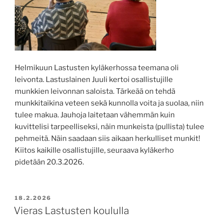
Helmikuun Lastusten kyläkerhossa teemana oli
leivonta. Lastuslainen Juuli kertoi osallistujille
munkkien leivonnan saloista. Tärkeää on tehdä
munkkitaikina veteen sekä kunnolla voita ja suolaa, niin
tulee makua. Jauhoja laitetaan vähemmän kuin
kuvittelisi tarpeelliseksi, näin munkeista (pullista) tulee
pehmeitä. Näin saadaan siis aikaan herkulliset munkit!
Kiitos kaikille osallistujille, seuraava kyläkerho
pidetään 20.3.2026.
JULKAISTU
18.2.2026
Vieras Lastusten koululla