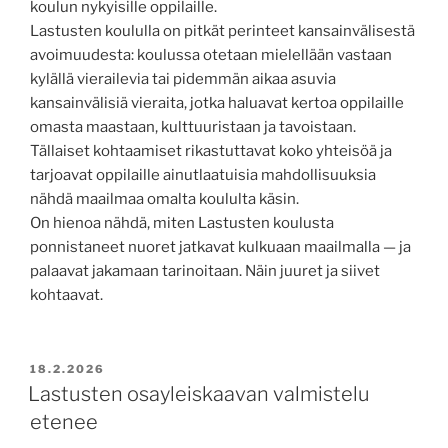
koulun nykyisille oppilaille.
Lastusten koululla on pitkät perinteet kansainvälisestä
avoimuudesta: koulussa otetaan mielellään vastaan
kylällä vierailevia tai pidemmän aikaa asuvia
kansainvälisiä vieraita, jotka haluavat kertoa oppilaille
omasta maastaan, kulttuuristaan ja tavoistaan.
Tällaiset kohtaamiset rikastuttavat koko yhteisöä ja
tarjoavat oppilaille ainutlaatuisia mahdollisuuksia
nähdä maailmaa omalta koululta käsin.
On hienoa nähdä, miten Lastusten koulusta
ponnistaneet nuoret jatkavat kulkuaan maailmalla — ja
palaavat jakamaan tarinoitaan. Näin juuret ja siivet
kohtaavat.
JULKAISTU
18.2.2026
Lastusten osayleiskaavan valmistelu
etenee