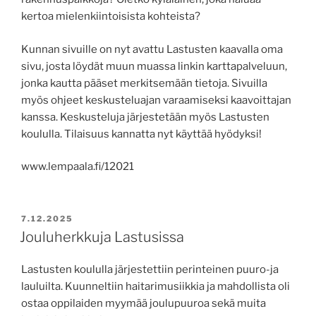
kertoa mielenkiintoisista kohteista?
Kunnan sivuille on nyt avattu Lastusten kaavalla oma
sivu, josta löydät muun muassa linkin karttapalveluun,
jonka kautta pääset merkitsemään tietoja. Sivuilla
myös ohjeet keskusteluajan varaamiseksi kaavoittajan
kanssa. Keskusteluja järjestetään myös Lastusten
koululla. Tilaisuus kannatta nyt käyttää hyödyksi!
www.lempaala.fi/12021
JULKAISTU
7.12.2025
Jouluherkkuja Lastusissa
Lastusten koululla järjestettiin perinteinen puuro-ja
lauluilta. Kuunneltiin haitarimusiikkia ja mahdollista oli
ostaa oppilaiden myymää joulupuuroa sekä muita