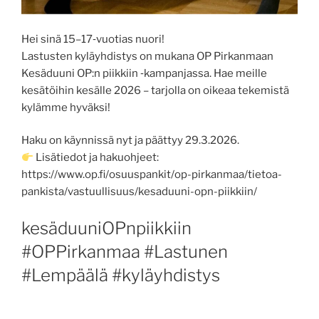
Hei sinä 15–17‑vuotias nuori!
Lastusten kyläyhdistys on mukana OP Pirkanmaan
Kesäduuni OP:n piikkiin ‑kampanjassa. Hae meille
kesätöihin kesälle 2026 – tarjolla on oikeaa tekemistä
kylämme hyväksi!
Haku on käynnissä nyt ja päättyy 29.3.2026.
Lisätiedot ja hakuohjeet:
https://www.op.fi/osuuspankit/op-pirkanmaa/tietoa-
pankista/vastuullisuus/kesaduuni-opn-piikkiin/
kesäduuniOPnpiikkiin
#OPPirkanmaa #Lastunen
#Lempäälä #kyläyhdistys