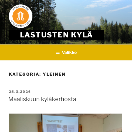
Skip
to
content
LASTUSTEN KYLÄ
Valikko
KATEGORIA:
YLEINEN
JULKAISTU
25.3.2026
Maaliskuun kyläkerhosta