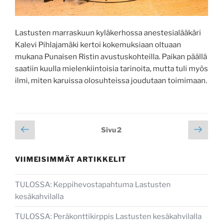
Lastusten marraskuun kyläkerhossa anestesialääkäri
Kalevi Pihlajamäki kertoi kokemuksiaan oltuaan
mukana Punaisen Ristin avustuskohteilla. Paikan päällä
saatiin kuulla mielenkiintoisia tarinoita, mutta tuli myös
ilmi, miten karuissa olosuhteissa joudutaan toimimaan.
Artikkelien
Edellinen
Seur
Sivu
2
sivu
sivu
sivutus
VIIMEISIMMÄT ARTIKKELIT
TULOSSA: Keppihevostapahtuma Lastusten
kesäkahvilalla
TULOSSA: Peräkonttikirppis Lastusten kesäkahvilalla