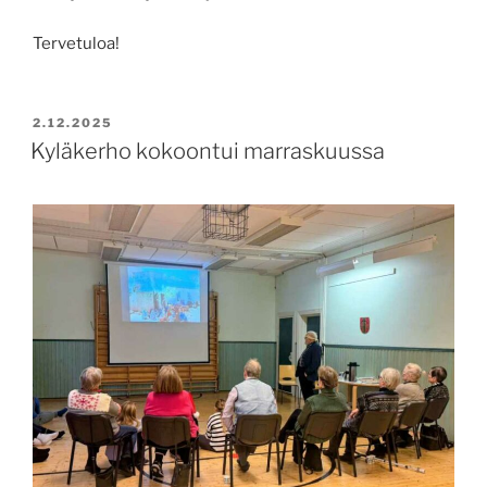
Tervetuloa!
JULKAISTU
2.12.2025
Kyläkerho kokoontui marraskuussa