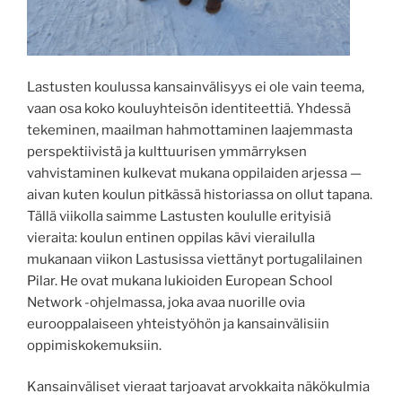
Lastusten koulussa kansainvälisyys ei ole vain teema,
vaan osa koko kouluyhteisön identiteettiä. Yhdessä
tekeminen, maailman hahmottaminen laajemmasta
perspektiivistä ja kulttuurisen ymmärryksen
vahvistaminen kulkevat mukana oppilaiden arjessa —
aivan kuten koulun pitkässä historiassa on ollut tapana.
Tällä viikolla saimme Lastusten koululle erityisiä
vieraita: koulun entinen oppilas kävi vierailulla
mukanaan viikon Lastusissa viettänyt portugalilainen
Pilar. He ovat mukana lukioiden European School
Network -ohjelmassa, joka avaa nuorille ovia
eurooppalaiseen yhteistyöhön ja kansainvälisiin
oppimiskokemuksiin.
Kansainväliset vieraat tarjoavat arvokkaita näkökulmia