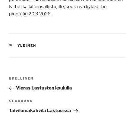
Kiitos kaikille osallistujille, seuraava kyläkerho
pidetään 20.3.2026.
KATEGORIAT
YLEINEN
Artikkelien
Edellinen
EDELLINEN
selaus
artikkeli
Vieras Lastusten koululla
Seuraava
SEURAAVA
artikkeli
Talvilomakahvila Lastusissa