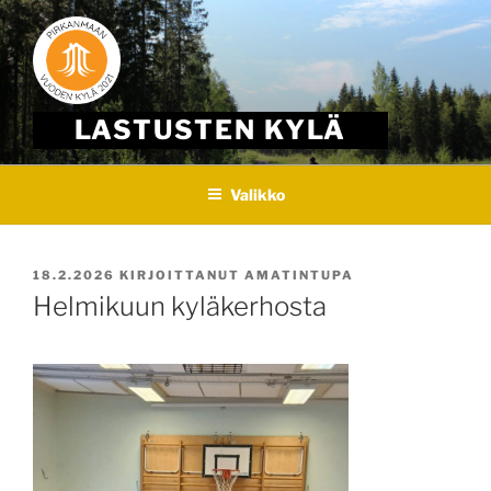
Skip
to
content
LASTUSTEN KYLÄ
Valikko
JULKAISTU
18.2.2026
KIRJOITTANUT
AMATINTUPA
Helmikuun kyläkerhosta