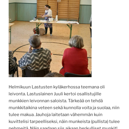
Helmikuun Lastusten kyläkerhossa teemana oli
leivonta. Lastuslainen Juuli kertoi osallistujille
munkkien leivonnan saloista. Tärkeää on tehdä
munkkitaikina veteen sekä kunnolla voita ja suolaa, niin
tulee makua. Jauhoja laitetaan vähemmän kuin
kuvittelisi tarpeelliseksi, näin munkeista (pullista) tulee
pehmeitä. Näin saadaan siis aikaan herkulliset munkit!