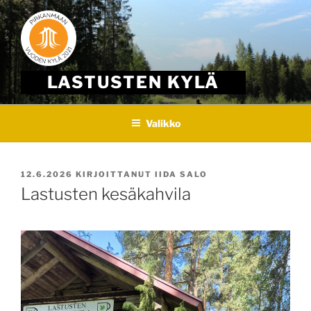
Skip
to
content
LASTUSTEN KYLÄ
Valikko
JULKAISTU
12.6.2026
KIRJOITTANUT
IIDA SALO
Lastusten kesäkahvila