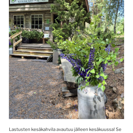
Lastusten kesäkahvila avautuu jälleen kesäkuussa! Se