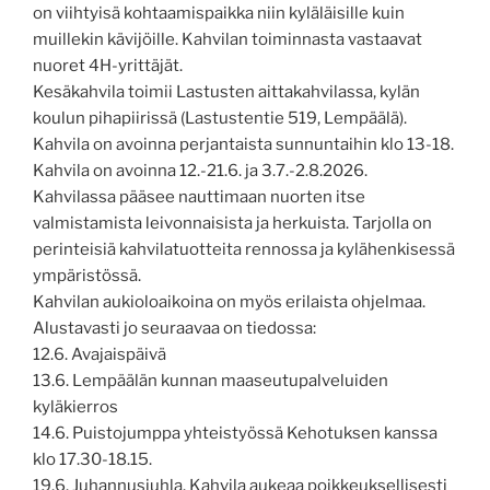
on viihtyisä kohtaamispaikka niin kyläläisille kuin
muillekin kävijöille. Kahvilan toiminnasta vastaavat
nuoret 4H-yrittäjät.
Kesäkahvila toimii Lastusten aittakahvilassa, kylän
koulun pihapiirissä (Lastustentie 519, Lempäälä).
Kahvila on avoinna perjantaista sunnuntaihin klo 13-18.
Kahvila on avoinna 12.-21.6. ja 3.7.-2.8.2026.
Kahvilassa pääsee nauttimaan nuorten itse
valmistamista leivonnaisista ja herkuista. Tarjolla on
perinteisiä kahvilatuotteita rennossa ja kylähenkisessä
ympäristössä.
Kahvilan aukioloaikoina on myös erilaista ohjelmaa.
Alustavasti jo seuraavaa on tiedossa:
12.6. Avajaispäivä
13.6. Lempäälän kunnan maaseutupalveluiden
kyläkierros
14.6. Puistojumppa yhteistyössä Kehotuksen kanssa
klo 17.30-18.15.
19.6. Juhannusjuhla. Kahvila aukeaa poikkeuksellisesti