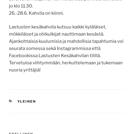
jo klo 11.30.
26.-28.6. Kahvila on kiinni.
Lastusten kesäkahvila kutsuu kaikki kyläläiset,
mökkiläiset ja ohikulkijat nauttimaan kesästä.
Ajankohtaisia kuulumisia ja mahdollisia tapahtumia voi
seurata somessa sekä Instagrammissa että
Facebookissa Lastusten Kesäkahvilan tilillä.
Tervetuloa viihtymmään, herkuttelemaan ja tukemaan
nuoria yrittäjiä!
KATEGORIAT
YLEINEN
Artikkelien
EDELLINEN