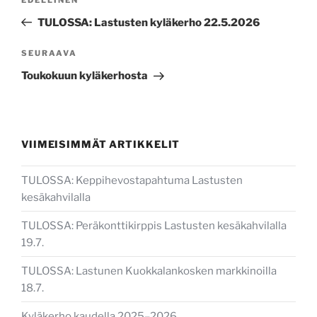
Edellinen
selaus
artikkeli
TULOSSA: Lastusten kyläkerho 22.5.2026
Seuraava
SEURAAVA
artikkeli
Toukokuun kyläkerhosta
VIIMEISIMMÄT ARTIKKELIT
TULOSSA: Keppihevostapahtuma Lastusten
kesäkahvilalla
TULOSSA: Peräkonttikirppis Lastusten kesäkahvilalla
19.7.
TULOSSA: Lastunen Kuokkalankosken markkinoilla
18.7.
Kyläkerho kaudella 2025–2026