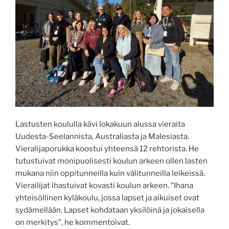
Lastusten koululla kävi lokakuun alussa vieraita
Uudesta-Seelannista, Australiasta ja Malesiasta.
Vieralijaporukka koostui yhteensä 12 rehtorista. He
tutustuivat monipuolisesti koulun arkeen ollen lasten
mukana niin oppitunneilla kuin välitunneilla leikeissä.
Vierailijat ihastuivat kovasti koulun arkeen. ”Ihana
yhteisöllinen kyläkoulu, jossa lapset ja aikuiset ovat
sydämellään. Lapset kohdataan yksilöinä ja jokaisella
on merkitys”, he kommentoivat.