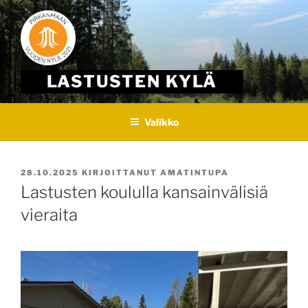
Skip
to
content
LASTUSTEN KYLÄ
Valikko
JULKAISTU
28.10.2025
KIRJOITTANUT
AMATINTUPA
Lastusten koululla kansainvälisiä
vieraita