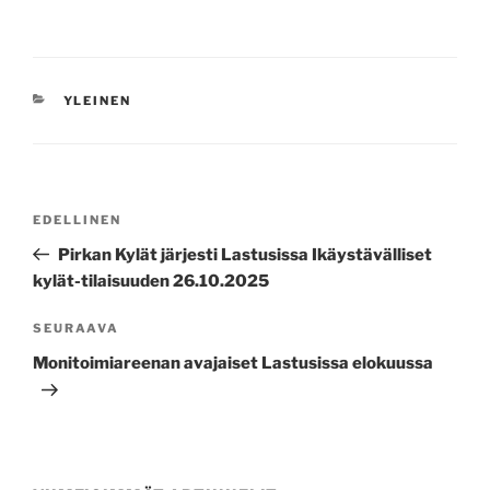
KATEGORIAT
YLEINEN
Artikkelien
Edellinen
EDELLINEN
selaus
artikkeli
Pirkan Kylät järjesti Lastusissa Ikäystävälliset
kylät-tilaisuuden 26.10.2025
Seuraava
SEURAAVA
artikkeli
Monitoimiareenan avajaiset Lastusissa elokuussa