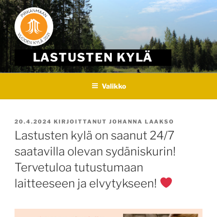
Skip
to
content
LASTUSTEN KYLÄ
Valikko
JULKAISTU
20.4.2024
KIRJOITTANUT
JOHANNA LAAKSO
Lastusten kylä on saanut 24/7
saatavilla olevan sydäniskurin!
Tervetuloa tutustumaan
laitteeseen ja elvytykseen!