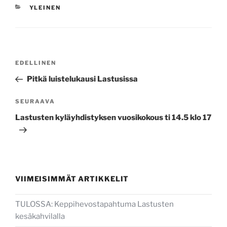
KATEGORIAT
YLEINEN
Artikkelien
Edellinen
EDELLINEN
selaus
artikkeli
Pitkä luistelukausi Lastusissa
Seuraava
SEURAAVA
artikkeli
Lastusten kyläyhdistyksen vuosikokous ti 14.5 klo 17
VIIMEISIMMÄT ARTIKKELIT
TULOSSA: Keppihevostapahtuma Lastusten
kesäkahvilalla