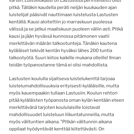
varten. Luistelukausi on Lastusissa perinteisesti ollut
pitkä. Tälläkin kaudella peräti neljän kuukauden ajan
luistelijat pääsivät nauttimaan luistelusta Lastusten
kentällä. Kausi aloitettiin jo marraskuun puolessa
välissä ja se jatkui maaliskuun puoleen väliin asti. Pitkä
kausi ja jään hyvässä kunnossa pitämonen vaatii
merkittävän määrän talkootunteja. Tänäkin kautena
kyläläiset tekivät kentän hyväksi lähes 200 tuntia
talkootyötä. Suuri kiitos kaikille mukana olleille! Ilman
teidän työpanostanne tämä ei olisi mahdollista.
Lastusten koululla sijaitseva luistelukenttä tarjoaa
luistelumahdollisuuksia erityisesti kyläläisille, mutta
myös kauempaakin tullaan Lastusiin. Koulun rehtori
pitää kyläläisten työpanosta oman kylän kentään eteen
merkittävänä tarjoten koululaisille loistavat
mahdollisuudet luisteluun liikuntatunneilla, mutta
myös välituntien aikana. ”Pitkän välitunnin aikana
oppilaat hyödyntävät kenttää kiitettävästi. On