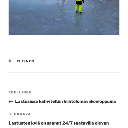
KATEGORIAT
YLEINEN
Artikkelien
Edellinen
EDELLINEN
selaus
artikkeli
Lastusissa kahviteltiin hiihtolomaviikonloppuina
Seuraava
SEURAAVA
artikkeli
Lastusten kylä on saanut 24/7 saatavilla olevan