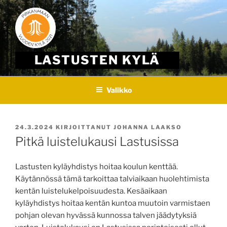
Skip
to
content
LASTUSTEN KYLÄ
Valikko
JULKAISTU
24.3.2024
KIRJOITTANUT
JOHANNA LAAKSO
Pitkä luistelukausi Lastusissa
Lastusten kyläyhdistys hoitaa koulun kenttää.
Käytännössä tämä tarkoittaa talviaikaan huolehtimista
kentän luistelukelpoisuudesta. Kesäaikaan
kyläyhdistys hoitaa kentän kuntoa muutoin varmistaen
pohjan olevan hyvässä kunnossa talven jäädytyksiä