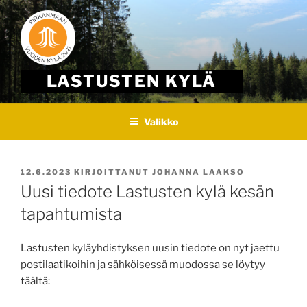
Skip
to
content
LASTUSTEN KYLÄ
Valikko
JULKAISTU
12.6.2023
KIRJOITTANUT
JOHANNA LAAKSO
Uusi tiedote Lastusten kylä kesän
tapahtumista
Lastusten kyläyhdistyksen uusin tiedote on nyt jaettu
postilaatikoihin ja sähköisessä muodossa se löytyy
täältä: