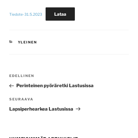
Lataa
Tiedote-31.5.2023
KATEGORIAT
YLEINEN
Artikkelien
Edellinen
EDELLINEN
selaus
artikkeli
Perinteinen pyöräretki Lastusissa
Seuraava
SEURAAVA
artikkeli
Lapsiperhearkea Lastusissa