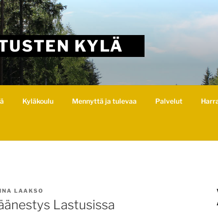
TUSTEN KYLÄ
lä
Kyläkoulu
Mennyttä ja tulevaa
Palvelut
Harr
NNA LAAKSO
änestys Lastusissa