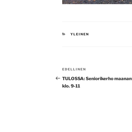
KATEGORIAT
YLEINEN
Artikkelien
Edellinen
EDELLINEN
selaus
artikkeli
TULOSSA: Seniorikerho maanant
klo. 9-11