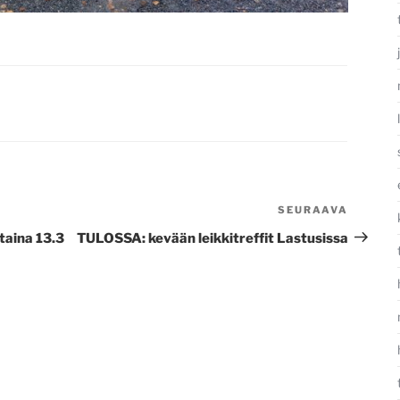
SEURAAVA
Seura
artikke
aina 13.3
TULOSSA: kevään leikkitreffit Lastusissa