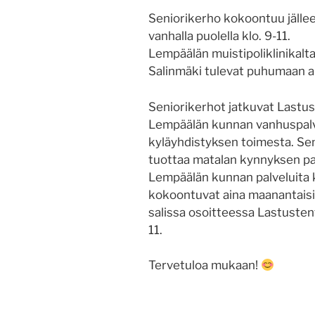
Seniorikerho kokoontuu jälle
vanhalla puolella klo. 9-11.
Lempäälän muistipoliklinikalta
Salinmäki tulevat puhumaan a
Seniorikerhot jatkuvat Lastusi
Lempäälän kunnan vanhuspalve
kyläyhdistyksen toimesta. Sen
tuottaa matalan kynnyksen palv
Lempäälän kunnan palveluita ky
kokoontuvat aina maanantaisin
salissa osoitteessa Lastusten
11.
Tervetuloa mukaan!