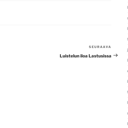
SEURAAVA
Seura
artikke
Luistelun iloa Lastusissa