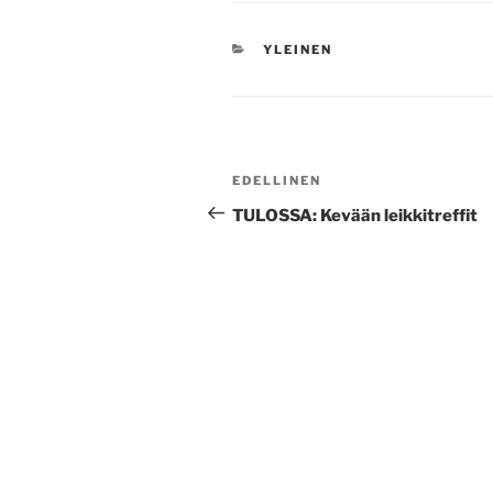
KATEGORIAT
YLEINEN
Artikkelien
Edellinen
EDELLINEN
selaus
artikkeli
TULOSSA: Kevään leikkitreffit