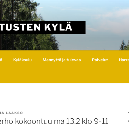
TUSTEN KYLÄ
lä
Kyläkoulu
Mennyttä ja tulevaa
Palvelut
Harr
NA LAAKSO
rho kokoontuu ma 13.2 klo 9-11