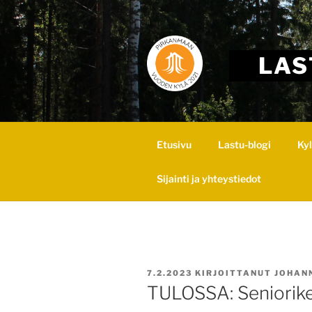
Skip
to
content
LAS
Etusivu
Lastu-blogi
Ky
Sijainti ja yhteystiedot
JULKAISTU
7.2.2023
KIRJOITTANUT
JOHAN
TULOSSA: Seniorike