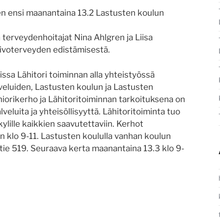
en ensi maanantaina 13.2 Lastusten koulun
 terveydenhoitajat Nina Ahlgren ja Liisa
ivoterveyden edistämisestä.
ssa Lähitori toiminnan alla yhteistyössä
luiden, Lastusten koulun ja Lastusten
iorikerho ja Lähitoritoiminnan tarkoituksena on
eluita ja yhteisöllisyyttä. Lähitoritoiminta tuo
lille kaikkien saavutettaviin. Kerhot
 klo 9-11. Lastusten koululla vanhan koulun
tie 519. Seuraava kerta maanantaina 13.3 klo 9-