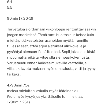
6.4
5.5
90min 17:30-19
Tervetuloa aloittamaan viikonloppu rentouttavissa yin
joogan merkeissä. Tämä tunti huoltaa niin kehoa kuin
mieltä pitkäkestoisten asanoiden myötä. Tunnille
tullessa saat jättää arjen ajatukset ulko-ovelle ja
pysähtyä olemaan läsnä itsellesi. Sopii jokaiselle iästä
riippumatta, eikä tarvitse olla aiempaa kokemusta.
Varustaudu ennen kaikkea mukavilla vaatteilla ja
villasukilla, ota mukaan myös oma alusta, viltti ja tyyny
tai kaksi.
4x90min 75€
maksu mieluiten laskulla, myös käteinen ok.
(Voit myös kysyä jos yksittäiselle tunnille tilaa,
1x90min 25€)