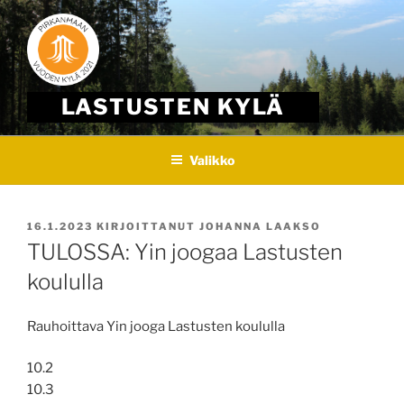
Skip
to
content
LASTUSTEN KYLÄ
Valikko
JULKAISTU
16.1.2023
KIRJOITTANUT
JOHANNA LAAKSO
TULOSSA: Yin joogaa Lastusten
koululla
Rauhoittava Yin jooga Lastusten koululla
10.2
10.3