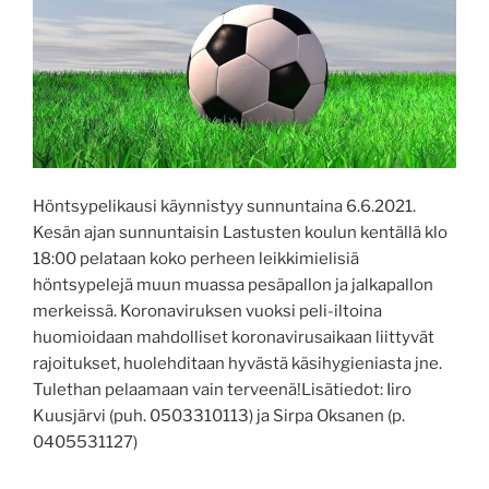
Höntsypelikausi käynnistyy sunnuntaina 6.6.2021.
Kesän ajan sunnuntaisin Lastusten koulun kentällä klo
18:00 pelataan koko perheen leikkimielisiä
höntsypelejä muun muassa pesäpallon ja jalkapallon
merkeissä. Koronaviruksen vuoksi peli-iltoina
huomioidaan mahdolliset koronavirusaikaan liittyvät
rajoitukset, huolehditaan hyvästä käsihygieniasta jne.
Tulethan pelaamaan vain terveenä!Lisätiedot: Iiro
Kuusjärvi (puh. 0503310113) ja Sirpa Oksanen (p.
0405531127)