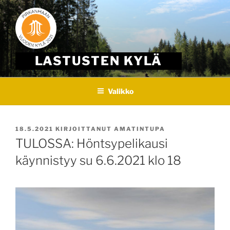
Skip
to
content
LASTUSTEN KYLÄ
Valikko
JULKAISTU
18.5.2021
KIRJOITTANUT
AMATINTUPA
TULOSSA: Höntsypelikausi
käynnistyy su 6.6.2021 klo 18