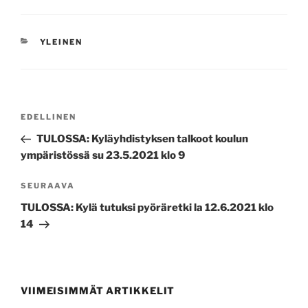
KATEGORIAT
YLEINEN
Artikkelien
Edellinen
EDELLINEN
selaus
artikkeli
TULOSSA: Kyläyhdistyksen talkoot koulun
ympäristössä su 23.5.2021 klo 9
Seuraava
SEURAAVA
artikkeli
TULOSSA: Kylä tutuksi pyöräretki la 12.6.2021 klo
14
VIIMEISIMMÄT ARTIKKELIT