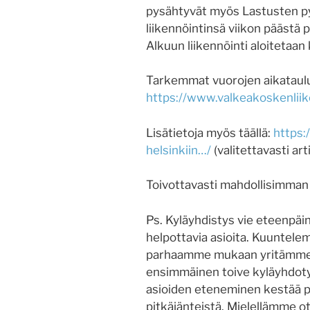
pysähtyvät myös Lastusten pys
liikennöintinsä viikon päästä p
Alkuun liikennöinti aloitetaan 
Tarkemmat vuorojen aikataulut
https://www.valkeakoskenliike
Lisätietoja myös täällä:
https:
helsinkiin…/
(valitettavasti arti
Toivottavasti mahdollisimman
Ps. Kyläyhdistys vie eteenpäin
helpottavia asioita. Kuuntelem
parhaamme mukaan yritämme n
ensimmäinen toive kyläyhdotyks
asioiden eteneminen kestää pi
pitkäjänteistä. Mielellämme o