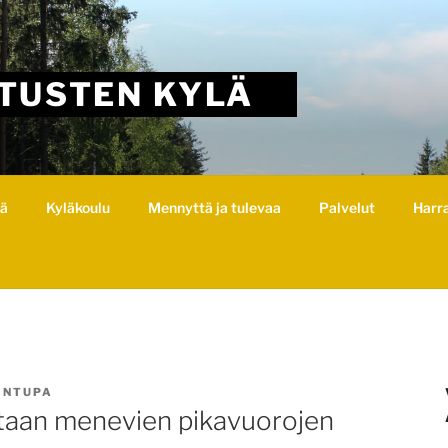
TUSTEN KYLÄ
lä
Kyläkoulu
Mennyttä ja tulevaa
Palvelut
Harr
INTUPA
ntaan menevien pikavuorojen