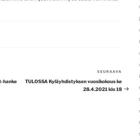
SEURAAVA
Seura
artikke
ät-hanke
TULOSSA Kyläyhdistyksen vuosikokous ke
28.4.2021 klo 18