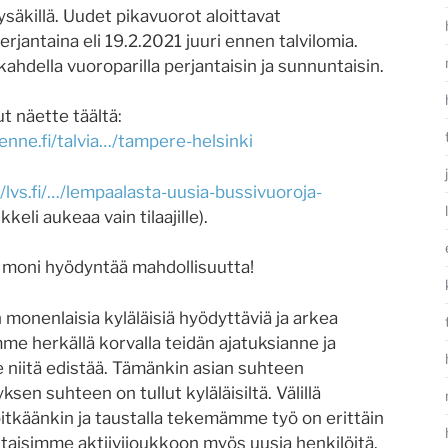
äkillä. Uudet pikavuorot aloittavat
erjantaina eli 19.2.2021 juuri ennen talvilomia.
kahdella vuoroparilla perjantaisin ja sunnuntaisin.
 näette täältä:
nne.fi/talvia…/tampere-helsinki
//lvs.fi/…/lempaalasta-uusia-bussivuoroja-
kkeli aukeaa vain tilaajille).
 moni hyödyntää mahdollisuutta!
 monenlaisia kyläläisiä hyödyttäviä ja arkea
me herkällä korvalla teidän ajatuksianne ja
iitä edistää. Tämänkin asian suhteen
en suhteen on tullut kyläläisiltä. Välillä
tkäänkin ja taustalla tekemämme työ on erittäin
ttaisimme aktiivijoukkoon myös uusia henkilöitä.