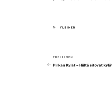
KATEGORIAT
YLEINEN
Artikkelien
Edellinen
EDELLINEN
selaus
artikkeli
Pirkan Kylät – Hiiltä sitovat kyl