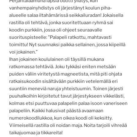
Perjantaiaamuna lapsia odotti yllätys, kun
vanhempainyhdistys oli järjestänyt koulun piha-
alueelle salaa iltahämärissä seikkailuradan! Jokaisella
rastilla oli tehtävä, jonka suoritettuaan ryhmä sai
koodin purkkiin, jossa oli ohjeet seuraavalle
suorituspisteelle: ”Palapeli ratkottu, mahtavasti
toimittu! Nyt suunnaksi paikka sellainen, jossa kiipeillä
voi jokainen.”
Ihan jokainen koululainen oli täysillä mukana
ratkomassa tehtäviä. Joku tykkäsi eniten metsään
puiden väliin viritetystä magneetista, mitä piti ohjata
ratkaisukoodin sisältävään purkkiin vetelemällä eri
suuntiin meneviä naruja yhteistuumin. Toinen järjesti
puuhalkoihin kirjoitetut tavut järjestykseen vikkelästi,
kolmas etsi puuttuvaa palapelin palaa isoon vaneriseen
palapeliin. Kaikki halusivat päästä avaamaan
numerokoodilukkoa, kun oikea koodi oli keksitty.
Viimeisellä rastilla oli noidan maja. Noita tarjoili vihreää
taikajuomaa ja tikkareita!