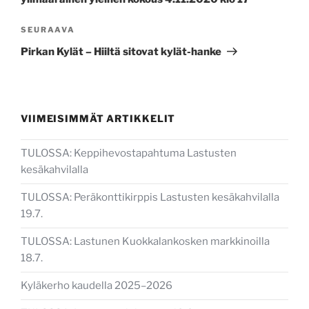
Seuraava
SEURAAVA
artikkeli
Pirkan Kylät – Hiiltä sitovat kylät-hanke
VIIMEISIMMÄT ARTIKKELIT
TULOSSA: Keppihevostapahtuma Lastusten
kesäkahvilalla
TULOSSA: Peräkonttikirppis Lastusten kesäkahvilalla
19.7.
TULOSSA: Lastunen Kuokkalankosken markkinoilla
18.7.
Kyläkerho kaudella 2025–2026