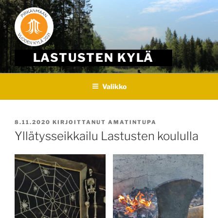
Skip
to
content
LASTUSTEN KYLÄ
Valikko
JULKAISTU
8.11.2020
KIRJOITTANUT
AMATINTUPA
Yllätysseikkailu Lastusten koululla