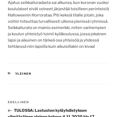
Ajatus seikkailuradasta sai alkunsa, kun koronan vuoksi
koululaiset eivät voineet järjestää toisilleen perinteistä
Halloweenin Horrorataa. Piti keksiä tilalle jotain, joka
voitiin toteuttaa turvallisesti ulkona pienissä ryhmissä.
Seikkailurata on mainio esimerkki, miten vanhempien
ja koulun yhteistyö toimii kyläkoulussa, jossa jokainen
lapsi ja aikuinen on tärkeä osa yhteisöä ja yhdessä
tehtäessä niin lapsilla kuin aikuisillakin on kivaa!
KATEGORIAT
YLEINEN
Artikkelien
Edellinen
EDELLINEN
selaus
artikkeli
TULOSSA: Lastusten kyläyhdistyksen
ylimääräinen yleinen kokous 4.11.2020 klo 17