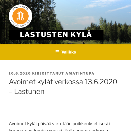
Skip
to
content
LASTUSTEN KYLÄ
Valikko
JULKAISTU
10.6.2020
KIRJOITTANUT
AMATINTUPA
Avoimet kylät verkossa 13.6.2020
– Lastunen
Avoimet kylät päivää vietetään poikkeuksellisesti
korona-pandemian vuoksi tänä vuonna verkossa.