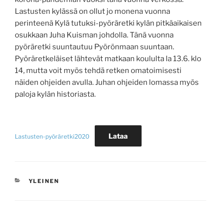
Lastusten kylässä on ollut jo monena vuonna
perinteenä Kylä tutuksi-pyöräretki kylän pitkäaikaisen
osukkaan Juha Kuisman johdolla. Tänä vuonna
pyöräretki suuntautuu Pyörönmaan suuntaan.
Pyöräretkeläiset lähtevät matkaan koululta la 13.6. klo
14, mutta voit myös tehdä retken omatoimisesti
näiden ohjeiden avulla. Juhan ohjeiden lomassa myös
paloja kylän historiasta.
Lataa
Lastusten-pyöräretki2020
KATEGORIAT
YLEINEN