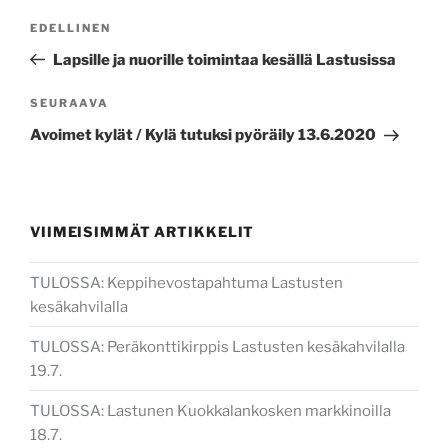
Artikkelien
Edellinen
EDELLINEN
selaus
artikkeli
Lapsille ja nuorille toimintaa kesällä Lastusissa
Seuraava
SEURAAVA
artikkeli
Avoimet kylät / Kylä tutuksi pyöräily 13.6.2020
VIIMEISIMMÄT ARTIKKELIT
TULOSSA: Keppihevostapahtuma Lastusten
kesäkahvilalla
TULOSSA: Peräkonttikirppis Lastusten kesäkahvilalla
19.7.
TULOSSA: Lastunen Kuokkalankosken markkinoilla
18.7.